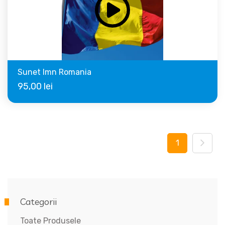
Sunet Imn Romania
95,00
lei
1
Categorii
Toate Produsele