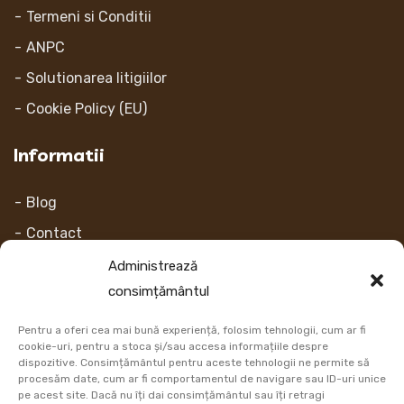
Termeni si Conditii
ANPC
Solutionarea litigiilor
Cookie Policy (EU)
Informatii
Blog
Contact
Despre noi
Administrează
consimțământul
Contul Meu
Pentru a oferi cea mai bună experiență, folosim tehnologii, cum ar fi
Link-uri
cookie-uri, pentru a stoca și/sau accesa informațiile despre
dispozitive. Consimțământul pentru aceste tehnologii ne permite să
procesăm date, cum ar fi comportamentul de navigare sau ID-uri unice
Retur
pe acest site. Dacă nu îți dai consimțământul sau îți retragi