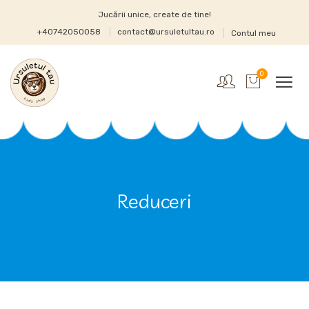
Jucării unice, create de tine!
+40742050058
contact@ursuletultau.ro
Contul meu
0
Reduceri