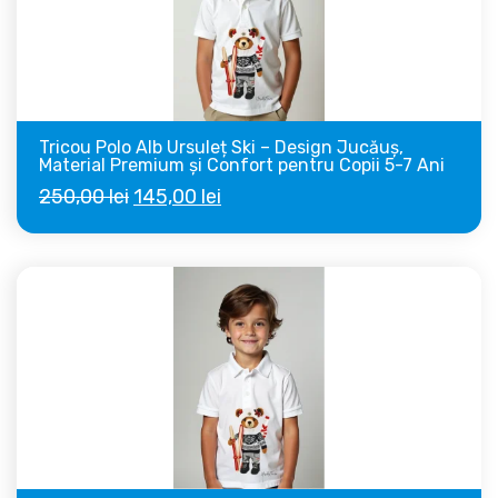
Tricou Polo Alb Ursuleț Ski – Design Jucăuș,
Material Premium și Confort pentru Copii 5-7 Ani
Prețul
Prețul
250,00
lei
145,00
lei
inițial
curent
a
este:
fost:
145,00 lei.
250,00 lei.