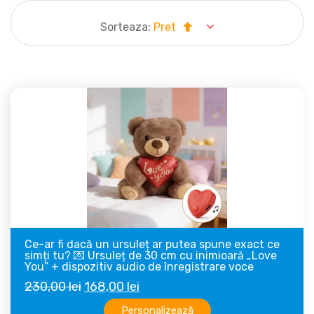
Sorteaza:
Pret
Ce-ar fi dacă un ursuleț ar putea spune exact ce
simți tu? 💌 Ursuleț de 30 cm cu inimioară „Love
You” + dispozitiv audio de înregistrare voce
Prețul
Prețul
230,00
lei
168,00
lei
inițial
curent
Personalizează