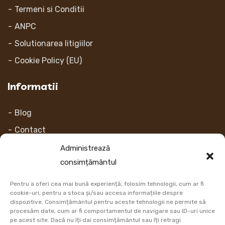
Termeni si Conditii
ANPC
Solutionarea litigiilor
Cookie Policy (EU)
Informatii
Blog
Contact
Despre noi
Administrează
consimțământul
Contul Meu
Pentru a oferi cea mai bună experiență, folosim tehnologii, cum ar fi
Link-uri
cookie-uri, pentru a stoca și/sau accesa informațiile despre
dispozitive. Consimțământul pentru aceste tehnologii ne permite să
procesăm date, cum ar fi comportamentul de navigare sau ID-uri unice
Retur
pe acest site. Dacă nu îți dai consimțământul sau îți retragi