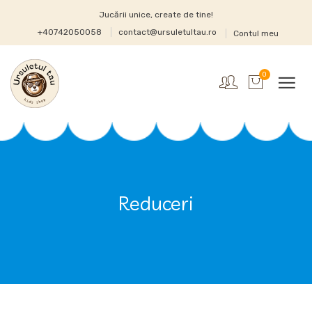
Jucării unice, create de tine!
+40742050058
contact@ursuletultau.ro
Contul meu
0
Reduceri