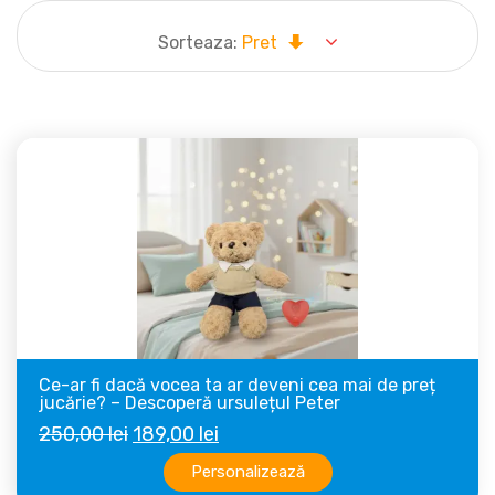
Sorteaza:
Pret
Ce-ar fi dacă vocea ta ar deveni cea mai de preț
jucărie? – Descoperă ursulețul Peter
Prețul
Prețul
250,00
lei
189,00
lei
inițial
curent
Personalizează