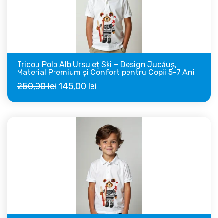
Tricou Polo Alb Ursuleț Ski – Design Jucăuș,
Material Premium și Confort pentru Copii 5-7 Ani
Prețul
Prețul
250,00
lei
145,00
lei
inițial
curent
a
este:
fost:
145,00 lei.
250,00 lei.