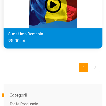
Sunet Imn Romania
95,00
lei
1
Categorii
Toate Produsele