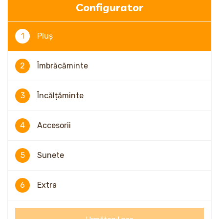
Configurator
1
Pluș
2
Îmbrăcăminte
3
Încălțăminte
4
Accesorii
5
Sunete
6
Extra