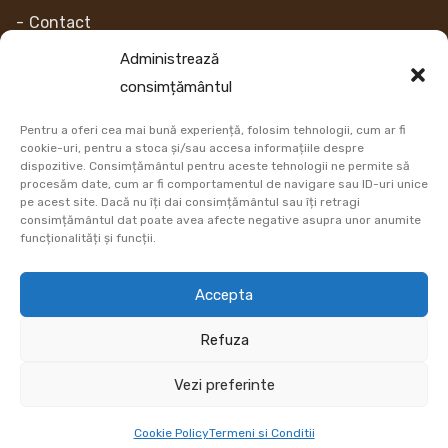
Contact
Despre noi
Administrează
consimțământul
Contul Meu
Pentru a oferi cea mai bună experiență, folosim tehnologii, cum ar fi
Link-uri
cookie-uri, pentru a stoca și/sau accesa informațiile despre
dispozitive. Consimțământul pentru aceste tehnologii ne permite să
procesăm date, cum ar fi comportamentul de navigare sau ID-uri unice
Retur
pe acest site. Dacă nu îți dai consimțământul sau îți retragi
consimțământul dat poate avea afecte negative asupra unor anumite
Metoda de plata
funcționalități și funcții.
Informatii Livrare
Accepta
Cum comand
Refuza
DATE COMERCIALE
Vezi preferinte
Cookie Policy
Termeni si Conditii