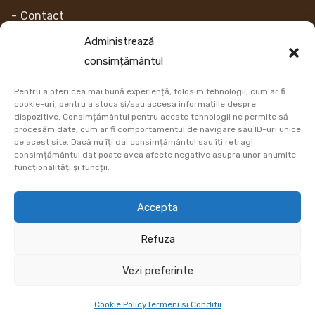
Contact
Despre noi
Administrează
consimțământul
Contul Meu
Pentru a oferi cea mai bună experiență, folosim tehnologii, cum ar fi
Link-uri
cookie-uri, pentru a stoca și/sau accesa informațiile despre
dispozitive. Consimțământul pentru aceste tehnologii ne permite să
procesăm date, cum ar fi comportamentul de navigare sau ID-uri unice
Retur
pe acest site. Dacă nu îți dai consimțământul sau îți retragi
consimțământul dat poate avea afecte negative asupra unor anumite
Metoda de plata
funcționalități și funcții.
Informatii Livrare
Accepta
Cum comand
Refuza
DATE COMERCIALE
Vezi preferinte
Cookie Policy
Termeni si Conditii