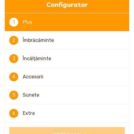
Configurator
1
Pluș
2
Îmbrăcăminte
3
Încălțăminte
4
Accesorii
5
Sunete
6
Extra