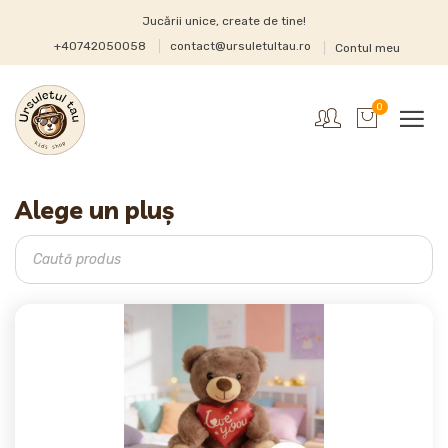
Jucării unice, create de tine!
+40742050058
contact@ursuletultau.ro
Contul meu
0
Alege un pluș