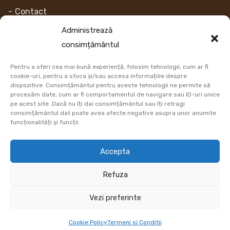
Contact
Despre noi
Administrează
consimțământul
Contul Meu
Pentru a oferi cea mai bună experiență, folosim tehnologii, cum ar fi
Link-uri
cookie-uri, pentru a stoca și/sau accesa informațiile despre
dispozitive. Consimțământul pentru aceste tehnologii ne permite să
procesăm date, cum ar fi comportamentul de navigare sau ID-uri unice
Retur
pe acest site. Dacă nu îți dai consimțământul sau îți retragi
consimțământul dat poate avea afecte negative asupra unor anumite
Metoda de plata
funcționalități și funcții.
Informatii Livrare
Accepta
Cum comand
Refuza
DATE COMERCIALE
Vezi preferinte
Cookie Policy
Termeni si Conditii