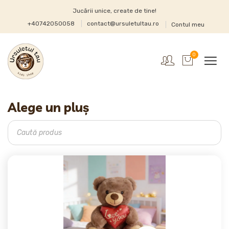
Jucării unice, create de tine!
+40742050058
contact@ursuletultau.ro
Contul meu
0
Alege un pluș