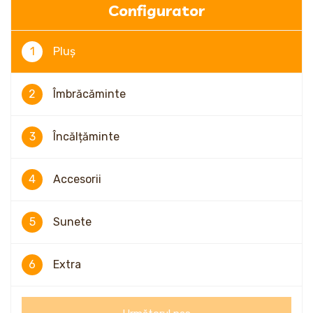
Configurator
1
Pluș
2
Îmbrăcăminte
3
Încălțăminte
4
Accesorii
5
Sunete
6
Extra