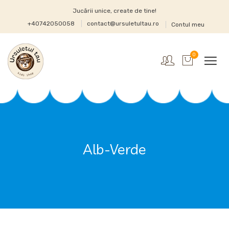
Jucării unice, create de tine!
+40742050058
contact@ursuletultau.ro
Contul meu
0
Alb-Verde