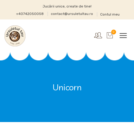
Jucării unice, create de tine!
+40742050058
contact@ursuletultau.ro
Contul meu
0
Unicorn