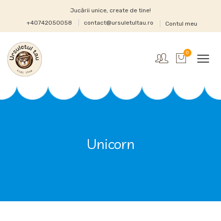
Jucării unice, create de tine!
+40742050058
contact@ursuletultau.ro
Contul meu
0
Unicorn