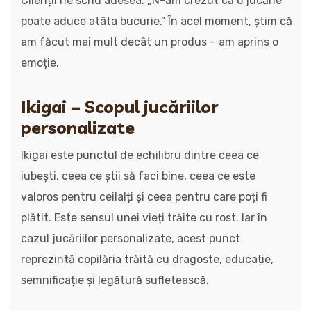
Clienții ne scriu adesea: „N-am crezut că o jucărie
poate aduce atâta bucurie.” În acel moment, știm că
am făcut mai mult decât un produs – am aprins o
emoție.
Ikigai – Scopul jucăriilor
personalizate
Ikigai este punctul de echilibru dintre ceea ce
iubești, ceea ce știi să faci bine, ceea ce este
valoros pentru ceilalți și ceea pentru care poți fi
plătit. Este sensul unei vieți trăite cu rost. Iar în
cazul jucăriilor personalizate, acest punct
reprezintă copilăria trăită cu dragoste, educație,
semnificație și legătură sufletească.