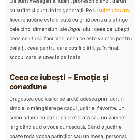
Ele sunt mesageri ai iubirii, profesori blânzi, daruri
cu suflet și punți între generații. Pe
Ursuletultau.ro
,
fiecare jucărie este creată cu grijă pentru a atinge
cele cinci dimensiuni ale
Ikigai
-ului: ceea ce iubești,
ceea ce știi să faci bine, ceea ce este valoros pentru
ceilalți, ceea pentru care poți fi plătit și, în final,
scopul care le unește pe toate.
Ceea ce iubești – Emoție și
conexiune
Dragostea copilașilor se arată adesea prin lucruri
simple: o mângâiere pe capul jucăriei favorite, un
somn adânc cu păturica preferată sau un zâmbet
larg când aud o voce cunoscută. Când o jucărie
poate reda vocea părinților sau un mesaj personal,