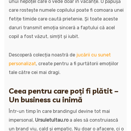
unui nepoțel care o vede doar în vacanțe. O păpușă
care rostește numele copilului poate fi comoara unei
fetițe timide care caută prietenie. Și toate aceste
daruri transmit emoția sinceră a faptului că acel
copil a fost văzut, simțit și iubit.
Descoperă colecția noastră de
jucării cu sunet
personalizat
, create pentru a fi purtătorii emoțiilor
tale către cei mai dragi.
Ceea pentru care poți fi plătit –
Un business cu inimă
Într-un timp în care brandingul devine tot mai
impersonal,
Ursuletultau.ro
a ales să construiască
un brand viu, cald și empatic. Nu doar o afacere, ci o