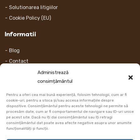
Solutionarea litigiilor
Cookie Policy (EU)
Informatii
Blog
Contact
Despre noi
Administrează
consimțământul
Contul Meu
Pentru a oferi cea mai bună experiență, folosim tehnologii, cum ar fi
Link-uri
cookie-uri, pentru a stoca și/sau accesa informațiile despre
dispozitive. Consimțământul pentru aceste tehnologii ne permite să
procesăm date, cum ar fi comportamentul de navigare sau ID-uri unice
Retur
pe acest site. Dacă nu îți dai consimțământul sau îți retragi
consimțământul dat poate avea afecte negative asupra unor anumite
Metoda de plata
funcționalități și funcții.
Informatii Livrare