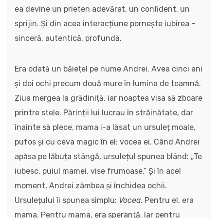
ea devine un prieten adevărat, un confident, un
sprijin. Și din acea interacțiune pornește iubirea –
sinceră, autentică, profundă.
Era odată un băiețel pe nume Andrei. Avea cinci ani
și doi ochi precum două mure în lumina de toamnă.
Ziua mergea la grădiniță, iar noaptea visa să zboare
printre stele. Părinții lui lucrau în străinătate, dar
înainte să plece, mama i-a lăsat un ursuleț moale,
pufos și cu ceva magic în el: vocea ei. Când Andrei
apăsa pe lăbuța stângă, ursulețul spunea blând: „Te
iubesc, puiul mamei, vise frumoase.” Și în acel
moment, Andrei zâmbea și închidea ochii.
Ursulețului îi spunea simplu:
Vocea
. Pentru el, era
mama. Pentru mama, era speranță. Iar pentru