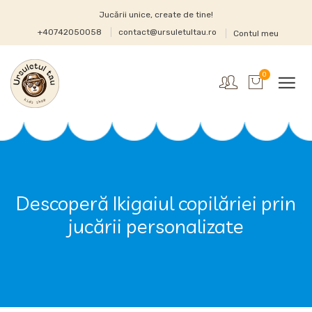
Jucării unice, create de tine!
+40742050058
contact@ursuletultau.ro
Contul meu
0
Descoperă Ikigaiul copilăriei prin
jucării personalizate