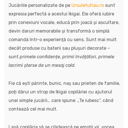
Jucăriile personalizate de pe
Ursuletultau.ro
sunt
expresia perfectă a acestui Ikigai. Ele oferă iubire
prin conexiuni vocale, educă prin joacă și ascultare,
devin daruri memorabile și transformă o simplă
comandă într-o experiență cu sens. Sunt mai mult
decât produse cu baterii sau plușuri decorate –
sunt
primele confidențe, primii învățători, primele
lacrimi șterse de un mesaj cald
.
Fie că ești părinte, bunic, naș sau prieten de familie,
poți dărui un strop de Ikigai copilăriei cu ajutorul
unei simple jucării… care spune: „Te iubesc”, când
contează cel mai mult.
Lasă copilăria să se clădească pe emoții vii, vocea