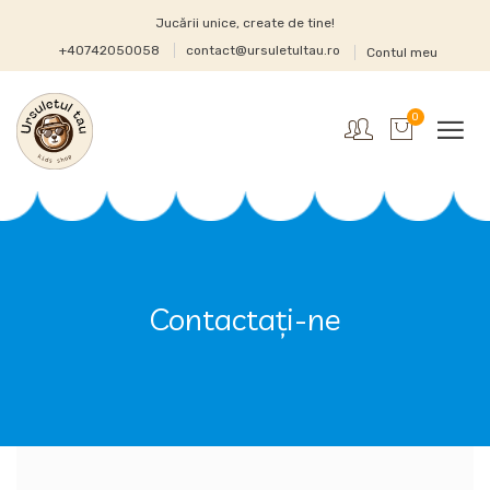
Jucării unice, create de tine!
+40742050058
contact@ursuletultau.ro
Contul meu
0
Contactați-ne