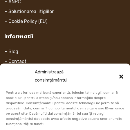
ANPC
Solutionarea litigiilor
Cookie Policy (EU)
Informatii
Blog
Contact
Despre noi
Administrează
consimțământul
Contul Meu
Pentru a oferi cea mai bună experiență, folosim tehnologii, cum ar fi
Link-uri
cookie-uri, pentru a stoca și/sau accesa informațiile despre
dispozitive. Consimțământul pentru aceste tehnologii ne permite să
procesăm date, cum ar fi comportamentul de navigare sau ID-uri unice
Retur
pe acest site. Dacă nu îți dai consimțământul sau îți retragi
consimțământul dat poate avea afecte negative asupra unor anumite
Metoda de plata
funcționalități și funcții.