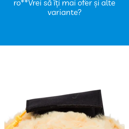
ro**Vrei să îți mai ofer și alte
variante?