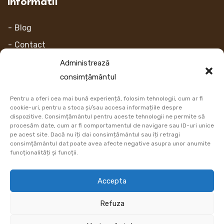
Informatii
Blog
Contact
Despre noi
Administrează
consimțământul
Contul Meu
Pentru a oferi cea mai bună experiență, folosim tehnologii, cum ar fi
Link-uri
cookie-uri, pentru a stoca și/sau accesa informațiile despre
dispozitive. Consimțământul pentru aceste tehnologii ne permite să
procesăm date, cum ar fi comportamentul de navigare sau ID-uri unice
Retur
pe acest site. Dacă nu îți dai consimțământul sau îți retragi
consimțământul dat poate avea afecte negative asupra unor anumite
Metoda de plata
funcționalități și funcții.
Informatii Livrare
Accepta
Cum comand
Refuza
DATE COMERCIALE