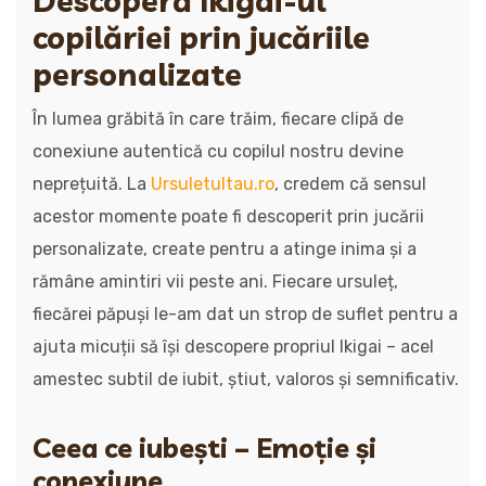
Descoperă Ikigai-ul
copilăriei prin jucăriile
personalizate
În lumea grăbită în care trăim, fiecare clipă de
conexiune autentică cu copilul nostru devine
neprețuită. La
Ursuletultau.ro
, credem că sensul
acestor momente poate fi descoperit prin jucării
personalizate, create pentru a atinge inima și a
rămâne amintiri vii peste ani. Fiecare ursuleț,
fiecărei păpuși le-am dat un strop de suflet pentru a
ajuta micuții să își descopere propriul Ikigai – acel
amestec subtil de iubit, știut, valoros și semnificativ.
Ceea ce iubești – Emoție și
conexiune