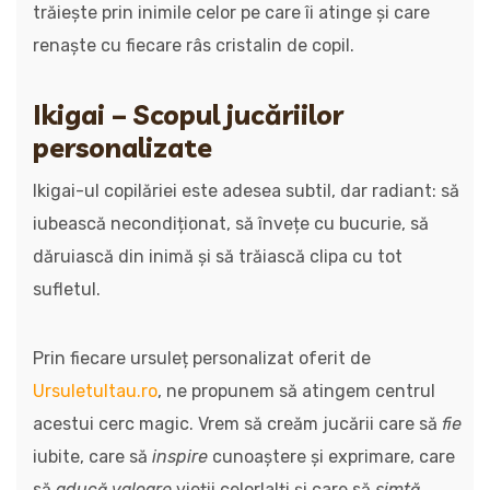
trăiește prin inimile celor pe care îi atinge și care
renaște cu fiecare râs cristalin de copil.
Ikigai – Scopul jucăriilor
personalizate
Ikigai-ul copilăriei este adesea subtil, dar radiant: să
iubească necondiționat, să învețe cu bucurie, să
dăruiască din inimă și să trăiască clipa cu tot
sufletul.
Prin fiecare ursuleț personalizat oferit de
Ursuletultau.ro
, ne propunem să atingem centrul
acestui cerc magic. Vrem să creăm jucării care să
fie
iubite, care să
inspire
cunoaștere și exprimare, care
să
aducă valoare
vieții celorlalți și care să
simtă