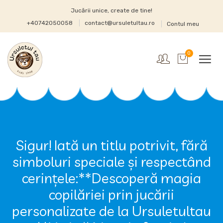
Jucării unice, create de tine!
+40742050058
contact@ursuletultau.ro
Contul meu
0
Sigur! Iată un titlu potrivit, fără
simboluri speciale și respectând
cerințele:**Descoperă magia
copilăriei prin jucării
personalizate de la Ursuletultau