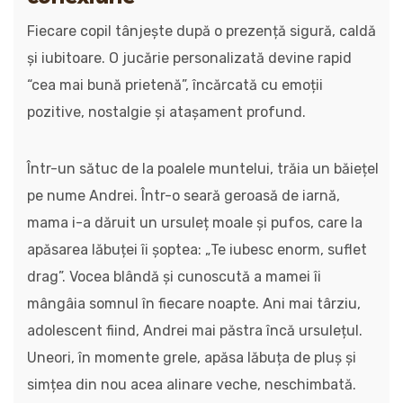
Fiecare copil tânjește după o prezență sigură, caldă
și iubitoare. O jucărie personalizată devine rapid
“cea mai bună prietenă”, încărcată cu emoții
pozitive, nostalgie și atașament profund.
Într-un sătuc de la poalele muntelui, trăia un băiețel
pe nume Andrei. Într-o seară geroasă de iarnă,
mama i-a dăruit un ursuleț moale și pufos, care la
apăsarea lăbuței îi șoptea: „Te iubesc enorm, suflet
drag”. Vocea blândă și cunoscută a mamei îi
mângâia somnul în fiecare noapte. Ani mai târziu,
adolescent fiind, Andrei mai păstra încă ursulețul.
Uneori, în momente grele, apăsa lăbuța de pluş și
simțea din nou acea alinare veche, neschimbată.