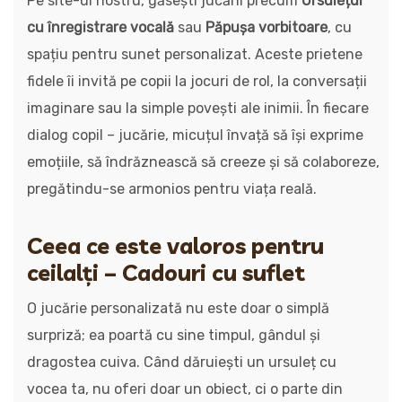
Pe site-ul nostru, găsești jucării precum
Ursulețul
cu înregistrare vocală
sau
Păpușa vorbitoare
, cu
spațiu pentru sunet personalizat. Aceste prietene
fidele îi invită pe copii la jocuri de rol, la conversații
imaginare sau la simple povești ale inimii. În fiecare
dialog copil – jucărie, micuțul învață să își exprime
emoțiile, să îndrăznească să creeze și să colaboreze,
pregătindu-se armonios pentru viața reală.
Ceea ce este valoros pentru
ceilalți – Cadouri cu suflet
O jucărie personalizată nu este doar o simplă
surpriză; ea poartă cu sine timpul, gândul și
dragostea cuiva. Când dăruiești un ursuleț cu
vocea ta, nu oferi doar un obiect, ci o parte din