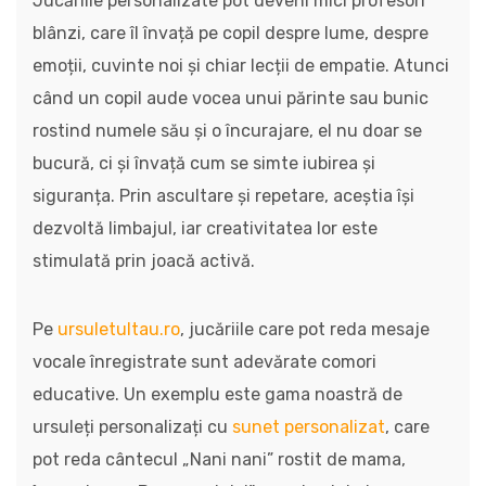
Jucăriile personalizate pot deveni mici profesori
blânzi, care îl învață pe copil despre lume, despre
emoții, cuvinte noi și chiar lecții de empatie. Atunci
când un copil aude vocea unui părinte sau bunic
rostind numele său și o încurajare, el nu doar se
bucură, ci și învață cum se simte iubirea și
siguranța. Prin ascultare și repetare, aceștia își
dezvoltă limbajul, iar creativitatea lor este
stimulată prin joacă activă.
Pe
ursuletultau.ro
, jucăriile care pot reda mesaje
vocale înregistrate sunt adevărate comori
educative. Un exemplu este gama noastră de
ursuleți personalizați cu
sunet personalizat
, care
pot reda cântecul „Nani nani” rostit de mama,