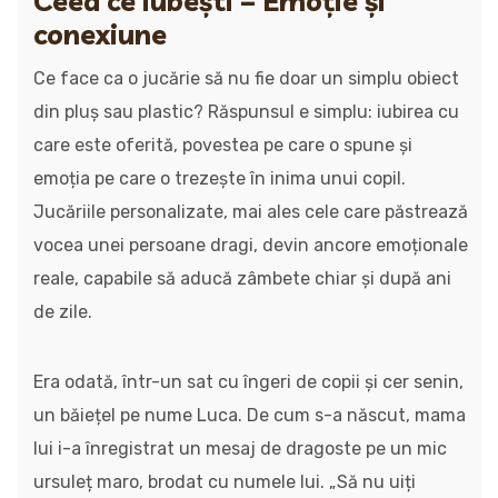
Ceea ce iubești – Emoție și
conexiune
Ce face ca o jucărie să nu fie doar un simplu obiect
din pluș sau plastic? Răspunsul e simplu: iubirea cu
care este oferită, povestea pe care o spune și
emoția pe care o trezește în inima unui copil.
Jucăriile personalizate, mai ales cele care păstrează
vocea unei persoane dragi, devin ancore emoționale
reale, capabile să aducă zâmbete chiar și după ani
de zile.
Era odată, într-un sat cu îngeri de copii și cer senin,
un băiețel pe nume Luca. De cum s-a născut, mama
lui i-a înregistrat un mesaj de dragoste pe un mic
ursuleț maro, brodat cu numele lui. „Să nu uiți