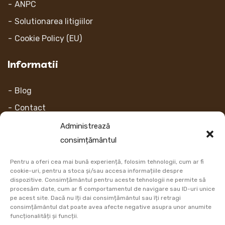
ANPC
Solutionarea litigiilor
Cookie Policy (EU)
Informatii
Blog
Contact
Despre noi
Administrează
consimțământul
Contul Meu
Pentru a oferi cea mai bună experiență, folosim tehnologii, cum ar fi
Link-uri
cookie-uri, pentru a stoca și/sau accesa informațiile despre
dispozitive. Consimțământul pentru aceste tehnologii ne permite să
procesăm date, cum ar fi comportamentul de navigare sau ID-uri unice
Retur
pe acest site. Dacă nu îți dai consimțământul sau îți retragi
consimțământul dat poate avea afecte negative asupra unor anumite
Metoda de plata
funcționalități și funcții.