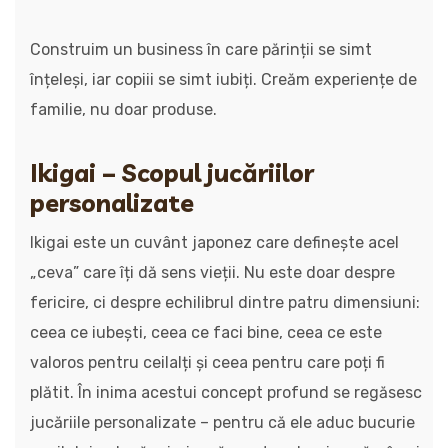
Construim un business în care părinții se simt
înțeleși, iar copiii se simt iubiți. Creăm experiențe de
familie, nu doar produse.
Ikigai – Scopul jucăriilor
personalizate
Ikigai este un cuvânt japonez care definește acel
„ceva” care îți dă sens vieții. Nu este doar despre
fericire, ci despre echilibrul dintre patru dimensiuni:
ceea ce iubești, ceea ce faci bine, ceea ce este
valoros pentru ceilalți și ceea pentru care poți fi
plătit. În inima acestui concept profund se regăsesc
jucăriile personalizate – pentru că ele aduc bucurie