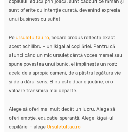
copilului, educă prin joacă, sunt cadouri ce rămân și
sunt oferite cu intenție curată, devenind expresia
unui business cu suflet.
Pe
ursuletultau.ro
, fiecare produs reflectă exact
acest echilibru – un Ikigai al copilăriei. Pentru că
atunci când un mic ursuleț cântă vocea mamei sau
spune povestea unui bunic, el împlinește un rost:
acela de a apropia oameni, de a păstra legătura vie
și de a dărui sens. El nu este doar o jucărie, ci o
valoare transmisă mai departe.
Alege să oferi mai mult decât un lucru. Alege să
oferi emoție, educație, speranță. Alege Ikigai-ul
copilăriei – alege
Ursuletultau.ro
.