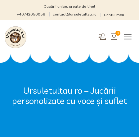
Jucării unice, create de tine!
+40742050058
contact@ursuletultau.ro
Contul meu
0
Ursuletultau ro – Jucării
personalizate cu voce și suflet