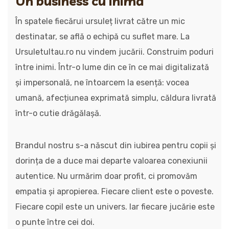
Un business cu inimă
În spatele fiecărui ursuleț livrat către un mic
destinatar, se află o echipă cu suflet mare. La
Ursuletultau.ro nu vindem jucării. Construim poduri
între inimi. Într-o lume din ce în ce mai digitalizată
și impersonală, ne întoarcem la esență: vocea
umană, afecțiunea exprimată simplu, căldura livrată
într-o cutie drăgălașă.
Brandul nostru s-a născut din iubirea pentru copii și
dorința de a duce mai departe valoarea conexiunii
autentice. Nu urmărim doar profit, ci promovăm
empatia și apropierea. Fiecare client este o poveste.
Fiecare copil este un univers. Iar fiecare jucărie este
o punte între cei doi.