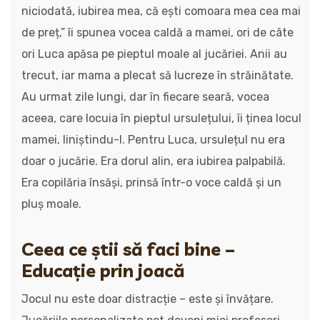
niciodată, iubirea mea, că ești comoara mea cea mai
de preț,” îi spunea vocea caldă a mamei, ori de câte
ori Luca apăsa pe pieptul moale al jucăriei. Anii au
trecut, iar mama a plecat să lucreze în străinătate.
Au urmat zile lungi, dar în fiecare seară, vocea
aceea, care locuia în pieptul ursulețului, îi ținea locul
mamei, liniștindu-l. Pentru Luca, ursulețul nu era
doar o jucărie. Era dorul alin, era iubirea palpabilă.
Era copilăria însăși, prinsă într-o voce caldă și un
pluș moale.
Ceea ce știi să faci bine –
Educație prin joacă
Jocul nu este doar distracție – este și învățare.