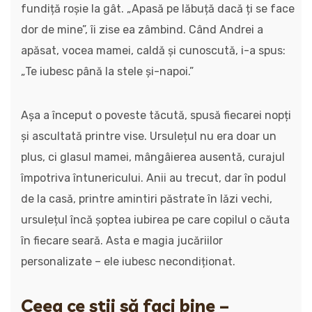
fundiță roșie la gât. „Apasă pe lăbuță dacă ți se face
dor de mine”, îi zise ea zâmbind. Când Andrei a
apăsat, vocea mamei, caldă și cunoscută, i-a spus:
„Te iubesc până la stele și-napoi.”
Așa a început o poveste tăcută, spusă fiecarei nopți
și ascultată printre vise. Ursulețul nu era doar un
plus, ci glasul mamei, mângâierea ausentă, curajul
împotriva întunericului. Anii au trecut, dar în podul
de la casă, printre amintiri păstrate în lăzi vechi,
ursulețul încă șoptea iubirea pe care copilul o căuta
în fiecare seară. Asta e magia jucăriilor
personalizate – ele iubesc necondiționat.
Ceea ce știi să faci bine –