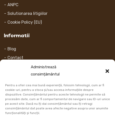
ANPC
Solutionarea litigiilor
Cookie Policy (EU)
Informatii
Blog
Contact
Despre noi
Administrează
consimțământul
Contul Meu
Pentru a oferi cea mai bună experiență, folosim tehnologii, cum ar fi
Link-uri
cookie-uri, pentru a stoca și/sau accesa informațiile despre
dispozitive. Consimțământul pentru aceste tehnologii ne permite să
procesăm date, cum ar fi comportamentul de navigare sau ID-uri unice
Retur
pe acest site. Dacă nu îți dai consimțământul sau îți retragi
consimțământul dat poate avea afecte negative asupra unor anumite
Metoda de plata
funcționalități și funcții.