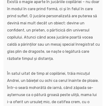
Există o magie aparte în jucăriile copilăriei – nu doar
în modul în care prind formă, ci și în felul în care
prind suflet. O jucărie personalizată are puterea să
devină mai mult decât un obiect: devine un
confident, un prieten, o părticică din universul
copilului. Atunci când acea jucărie poartă vocea
caldă a părinților sau un mesaj special înregistrat cu
glas plin de dragoste, se naște o legătură care
răzbate timpul și distanța.
În satul uitat de timp al copilăriei, trăia micuțul
Andrei, un băiețel cu ochi ca cerul înainte de ploaie.
Într-o seară mohorâtă de iarnă, când zăpada se-
așternuse ca o pătură groasă peste uliță, mama lui
i-a oferit un ursuleț mic, de catifea crem, cu o