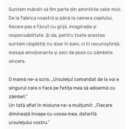
Suntem mândri să fim parte din amintirile celor mici.
De la fabrica noastră și până la camera copilului,
fiecare pas e făcut cu grijă, imaginație și
responsabilitate. Și da, pentru toate acestea
suntem răsplătiți nu doar în bani, ci în recunoștință,
mesaje emoționante și zeci de poze cu zâmbete
sincere.
O mamă ne-a scris: „Ursulețul comandat de la voi e
singurul care o face pe fetița mea să adoarmă cu
zâmbet.”
Un tată aflat în misiune ne-a mulțumit: „Fiecare
dimineață începe cu vocea mea, datorită
ursulețului vostru.”