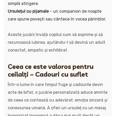
simplă atingere.
Ursulețul cu pijamale
– un companion de noapte
care spune povești sau cântece în vocea părinților.
Aceste jucării învață copilul cum să exprime și să
recunoască iubirea, ajutându-l să devină un adult
conectat, empatic și echilibrat.
Ceea ce este valoros pentru
ceilalți – Cadouri cu suflet
Într-o lume în care timpul fuge și cadourile devin
acte de bifat, o jucărie personalizată aduce aminte
de ceea ce contează cu adevărat: emoția sinceră și
conexiunea umană. A oferi un ursuleț cu un mesaj
înregistrat înseamnă a dărui mai mult decât un