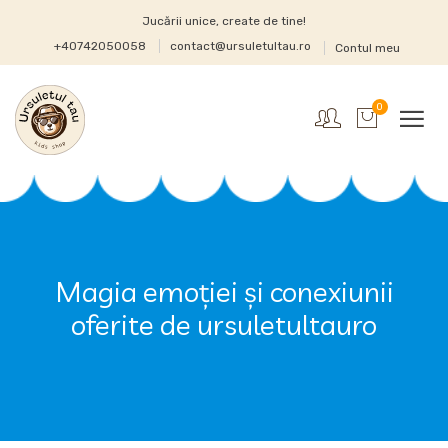
Jucării unice, create de tine!
+40742050058
contact@ursuletultau.ro
Contul meu
0
Magia emoției și conexiunii
oferite de ursuletultauro