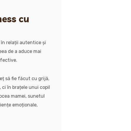
ness cu
n relații autentice și
ceea de a aduce mai
afective.
 să fie făcut cu grijă,
 ci în brațele unui copil
 vocea mamei, sunetul
riențe emoționale,