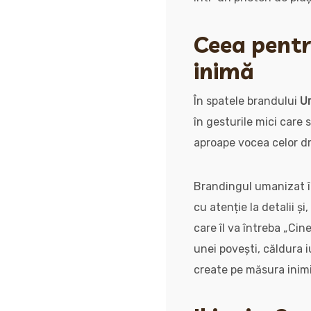
Ceea pentru
inimă
În spatele brandului
Ur
în gesturile mici care
aproape vocea celor dra
Brandingul umanizat în
cu atenție la detalii și
care îl va întreba „Ci
unei povești, căldura iu
create pe măsura inimii