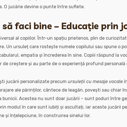
. O jucărie devine o punte între suflete.
i să faci bine – Educație prin 
ersal al copiilor. Într-un spațiu prietenos, plin de curiozitat
e. Un ursuleț care rostește numele copilului sau spune o pov
cabularul, empatia și încrederea în sine. Copiii răspund la v
or de creștere și au parte de o experiență profund personală 
ști jucării personalizate precum
ursuleții cu mesaje vocale î
rajare ale părinților, cântece de leagăn, povești sau chiar î
 bunicii. Acestea nu sunt doar jucării – sunt poduri între gen
prin modul în care sunt iubiți și ascultați, iar aceste jucării p
e și înțelepciune, în construirea sinelui lor.