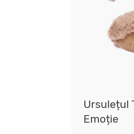
Ursulețul 
Emoție