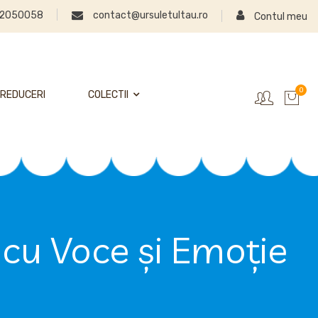
2050058
contact@ursuletultau.ro
Contul meu
0
REDUCERI
COLECTII
 cu Voce și Emoție