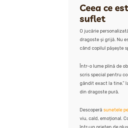
Ceea ce est
suflet
O jucărie personalizat
dragoste și grijă. Nu e
când copilul pășește s
Într-o lume plină de o
scris special pentru c
gândit exact la tine.” I
din dragoste pură.
Descoperă
sunetele pe
viu, cald, emoțional. C
într-un prieten de pluș