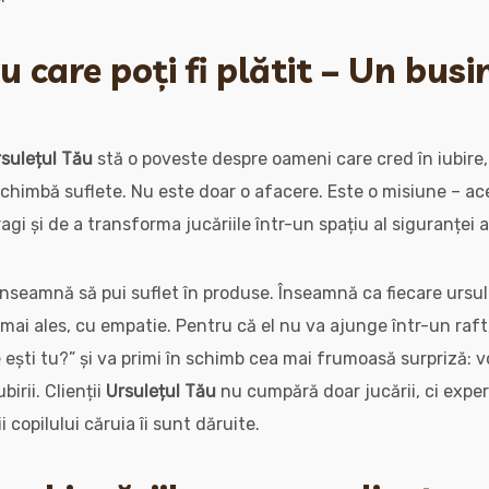
 care poți fi plătit – Un busi
sulețul Tău
stă o poveste despre oameni care cred în iubire, î
 schimbă suflete. Nu este doar o afacere. Este o misiune – a
gi și de a transforma jucăriile într-un spațiu al siguranței 
seamnă să pui suflet în produse. Înseamnă ca fiecare ursuleț
, mai ales, cu empatie. Pentru că el nu va ajunge într-un raft,
ne ești tu?” și va primi în schimb cea mai frumoasă surpriză:
birii. Clienții
Ursulețul Tău
nu cumpără doar jucării, ci expe
 copilului căruia îi sunt dăruite.