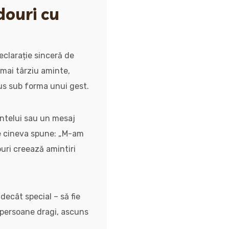
douri cu
eclarație sinceră de
 mai târziu aminte,
s sub forma unui gest.
intelui sau un mesaj
re cineva spune: „M-am
douri creează amintiri
 decât special – să fie
i persoane dragi, ascuns