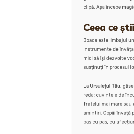
clipă. Așa începe magia
Ceea ce ști
Joaca este limbajul univ
instrumente de învățar
mici să își dezvolte vo
susținuți în procesul l
La
Ursulețul Tău
, găse
reda: cuvintele de încu
fratelui mai mare sau a
amintiri. Copiii învață 
pas cu pas, cu afecțiun