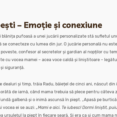
ești – Emoție și conexiune
i blănița pufoasă a unei jucării personalizate stă sufletul un
să se conecteze cu lumea din jur. O jucărie personală nu este
oveste, confesor al secretelor și gardian al nopților cu tem
te cu vocea mamei – acea voce caldă și liniștitoare – legătur
 și siguranță.
e dealuri și timp, trăia Radu, băiețel de cinci ani, născut di
orâtă de iarnă, când mama trebuia să plece pentru câteva zil
fundă galbenă și o inimă ascunsă în piept. „Apasă pe burtică
 vocea ei se auzi:
„Mami e aici. Te iubesc! Dormi liniștit, pui
a ursulețul la piept în fiecare seară. Și era ca și cum mama n-