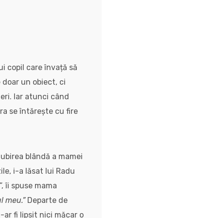
ui copil care învață să
 doar un obiect, ci
eri. Iar atunci când
a se întărește cu fire
n iubirea blândă a mamei
e, i-a lăsat lui Radu
”, îi spuse mama
ul meu.”
Departe de
ar fi lipsit nici măcar o