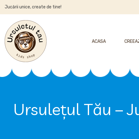
Jucării unice, create de tine!
ACASA
CREEAZ
Ursulețul Tău – J