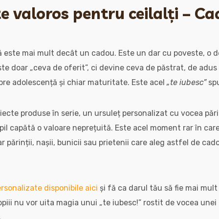
e valoros pentru ceilalți – Ca
ă este mai mult decât un cadou. Este un dar cu poveste, o d
ste doar „ceva de oferit”, ci devine ceva de păstrat, de adus
pre adolescență și chiar maturitate. Este acel
„te iubesc”
spu
biecte produse în serie, un ursuleț personalizat cu vocea păr
opil capătă o valoare neprețuită. Este acel moment rar în ca
ar părinții, nașii, bunicii sau prietenii care aleg astfel de ca
rsonalizate disponibile aici
și fă ca darul tău să fie mai mult
opiii nu vor uita magia unui „te iubesc!” rostit de vocea une
.