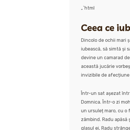
„`html
Ceea ce iub
Dincolo de ochii mari ș
iubească, să simtă și 
devine un camarad de p
această jucărie vorbeș
invizibile de afecțiune
Într-un sat așezat într
Domnica. Într-o zi moh
un ursuleț maro, cu o 
zâmbind. Radu apăsă și
glasul ei, Radu strânge