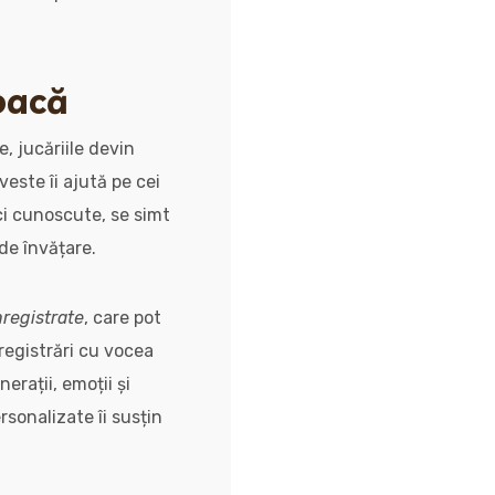
joacă
e, jucăriile devin
este îi ajută pe cei
oci cunoscute, se simt
de învățare.
nregistrate
, care pot
nregistrări cu vocea
erații, emoții și
ersonalizate îi susțin