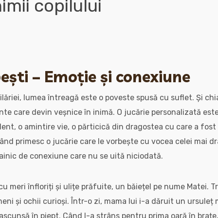
imii copilului
ești – Emoție și conexiune
pilăriei, lumea întreagă este o poveste spusă cu suflet. Și ch
te care devin veșnice în inimă. O jucărie personalizată est
ent, o amintire vie, o părticică din dragostea cu care a fost 
r când primesc o jucărie care le vorbește cu vocea celei mai d
ainic de conexiune care nu se uită niciodată.
u meri înfloriți și ulițe prăfuite, un băiețel pe nume Matei. Tr
meni și ochii curioși. Într-o zi, mama lui i-a dăruit un ursuleț
 ascunsă în piept. Când l-a strâns pentru prima oară în brațe, 