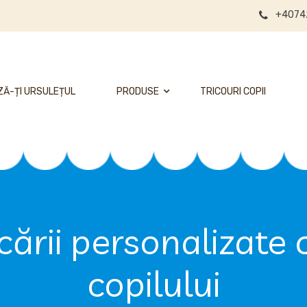
+4074
Ă-ȚI URSULEȚUL
PRODUSE
TRICOURI COPII
ării personalizate 
copilului