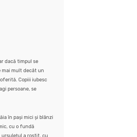
iar dacă timpul se
e mai mult decât un
oferită. Copiii iubesc
ragi persoane, se
ăia în pași mici și blânzi
 mic, cu o fundă
ursulețul a rostit, cu