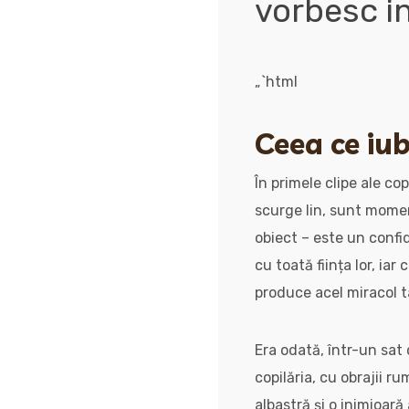
vorbesc in
„`html
Ceea ce iub
În primele clipe ale co
scurge lin, sunt momen
obiect – este un confid
cu toată ființa lor, ia
produce acel miracol t
Era odată, într-un sat c
copilăria, cu obrajii ru
albastră și o inimioară