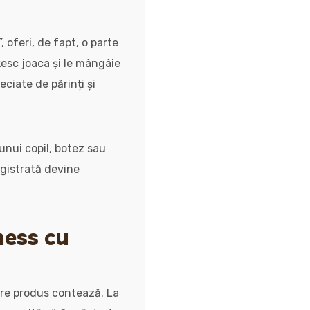
 oferi, de fapt, o parte
țesc joaca și le mângâie
ciate de părinți și
unui copil, botez sau
egistrată devine
ness cu
care produs contează. La