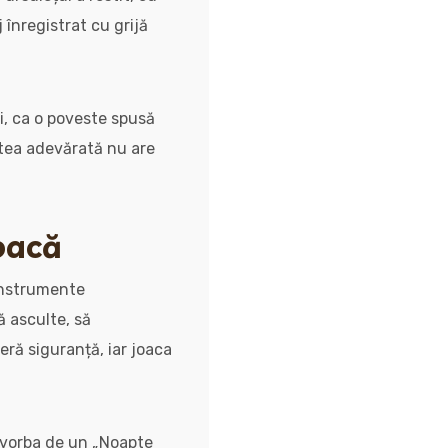
 înregistrat cu grijă
hi, ca o poveste spusă
stea adevărată nu are
joacă
 instrumente
ă asculte, să
eră siguranță, iar joaca
e vorba de un „Noapte