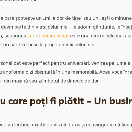
e care șoptește un „mi-e dor de tine” sau un „ești o minune”,
 devin parte din viața celui mic – le adorm gândurile, le înso
ea, secțiunea
sunet personalizat
este una dintre cele mai apre
aruri care vorbesc la propriu inimii celui mic.
onalizat este perfect pentru aniversări, venirea pe lume a 
 transforma o zi obișnuită în una memorabilă. Acea voce înr
cul din mașină sau zâmbetul de dincolo de dor.
 care poți fi plătit – Un busi
aceri autentice, există un vis călduros și convingerea că fie