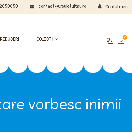
2050058
contact@ursuletultau.ro
Contul meu
0
REDUCERI
COLECTII
care vorbesc inimii