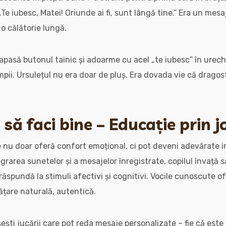
e iubesc, Matei! Oriunde ai fi, sunt lângă tine.” Era un mesaj
-o călătorie lungă.
i apasă butonul tainic și adoarme cu acel „te iubesc” în urec
mpii. Ursulețul nu era doar de pluș. Era dovada vie că drago
i să faci bine – Educație prin 
e nu doar oferă confort emoțional, ci pot deveni adevărate
grarea sunetelor și a mesajelor înregistrate, copilul învață s
ăspundă la stimuli afectivi și cognitivi. Vocile cunoscute of
ățare naturală, autentică.
sești jucării care pot reda mesaje personalizate – fie că est