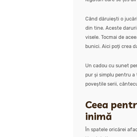
Când dăruiești o jucări
din tine. Aceste daruri
visele. Tocmai de ace
bunici. Aici poți crea d
Un cadou cu sunet pers
pur și simplu pentru a
poveștile serii, cânte
Ceea pentru
inimă
În spatele oricărei af