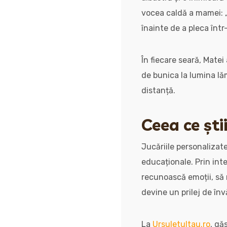
vocea caldă a mamei: „T
înainte de a pleca într
În fiecare seară, Mate
de bunica la lumina lă
distanță.
Ceea ce ști
Jucăriile personalizat
educaționale. Prin inte
recunoască emoții, să r
devine un prilej de înv
La
Ursuletultau.ro
, gă