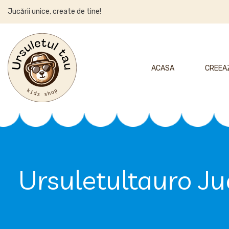
Jucării unice, create de tine!
ACASA
CREEAZ
Ursuletultauro Juc