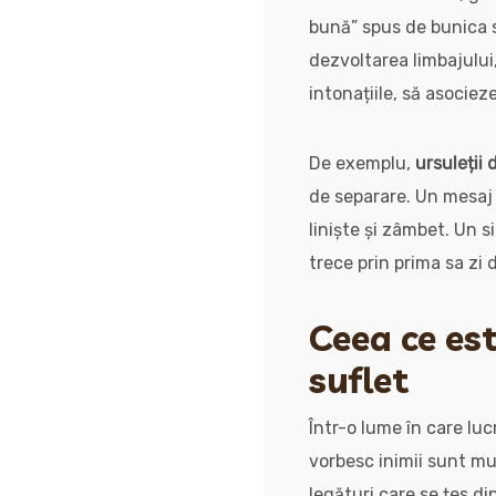
bună” spus de bunica s
dezvoltarea limbajului
intonațiile, să asociez
De exemplu,
ursuleții
de separare. Un mesaj
liniște și zâmbet. Un 
trece prin prima sa zi 
Ceea ce est
suflet
Într-o lume în care luc
vorbesc inimii sunt mu
legături care se țes di