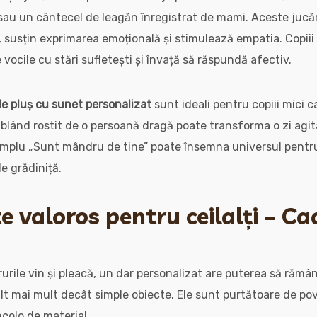
au un cântecel de leagăn înregistrat de mami. Aceste jucări
, susțin exprimarea emoțională și stimulează empatia. Copii
e vocile cu stări sufletești și învață să răspundă afectiv.
 de pluș cu sunet personalizat
sunt ideali pentru copiii mici 
 blând rostit de o persoană dragă poate transforma o zi ag
simplu „Sunt mândru de tine” poate însemna universul pentr
de grădiniță.
e valoros pentru ceilalți – Ca
rurile vin și pleacă, un dar personalizat are puterea să rămân
lt mai mult decât simple obiecte. Ele sunt purtătoare de pov
ncolo de material.