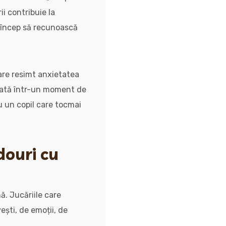
i contribuie la
i încep să recunoască
care resimt anxietatea
itată într-un moment de
u un copil care tocmai
douri cu
ă. Jucăriile care
ești, de emoții, de