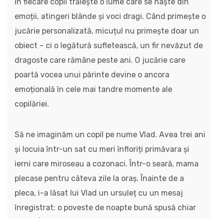
În fiecare copil trăiește o lume care se naște din
emoții, atingeri blânde și voci dragi. Când primește o
jucărie personalizată, micuțul nu primește doar un
obiect – ci o legătură sufletească, un fir nevăzut de
dragoste care rămâne peste ani. O jucărie care
poartă vocea unui părinte devine o ancora
emoțională în cele mai tandre momente ale
copilăriei.
Să ne imaginăm un copil pe nume Vlad. Avea trei ani
și locuia într-un sat cu meri înfloriți primăvara și
ierni care miroseau a cozonaci. Într-o seară, mama
plecase pentru câteva zile la oraș. Înainte de a
pleca, i-a lăsat lui Vlad un ursuleț cu un mesaj
înregistrat: o poveste de noapte bună spusă chiar