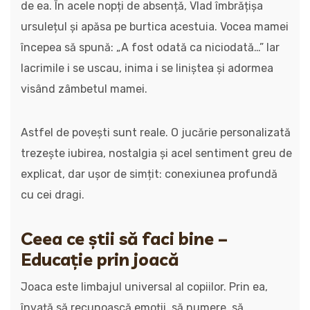
de ea. În acele nopți de absență, Vlad îmbrățișa
ursulețul și apăsa pe burtica acestuia. Vocea mamei
începea să spună: „A fost odată ca niciodată…” Iar
lacrimile i se uscau, inima i se liniștea și adormea
visând zâmbetul mamei.
Astfel de povești sunt reale. O jucărie personalizată
trezește iubirea, nostalgia și acel sentiment greu de
explicat, dar ușor de simțit: conexiunea profundă
cu cei dragi.
Ceea ce știi să faci bine –
Educație prin joacă
Joaca este limbajul universal al copiilor. Prin ea,
învață să recunoască emoții, să numere, să