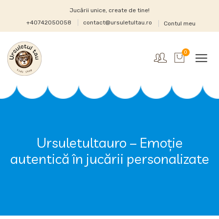
Jucării unice, create de tine!
+40742050058
contact@ursuletultau.ro
Contul meu
0
Ursuletultauro – Emoție
autentică în jucării personalizate