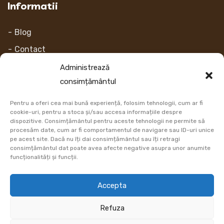
Informatii
Blog
Contact
Despre noi
Administrează
consimțământul
Contul Meu
Pentru a oferi cea mai bună experiență, folosim tehnologii, cum ar fi
Link-uri
cookie-uri, pentru a stoca și/sau accesa informațiile despre
dispozitive. Consimțământul pentru aceste tehnologii ne permite să
procesăm date, cum ar fi comportamentul de navigare sau ID-uri unice
Retur
pe acest site. Dacă nu îți dai consimțământul sau îți retragi
consimțământul dat poate avea afecte negative asupra unor anumite
Metoda de plata
funcționalități și funcții.
Informatii Livrare
Accepta
Cum comand
Refuza
DATE COMERCIALE