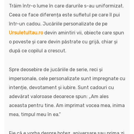
Trăim într-o lume în care darurile s-au uniformizat.
Ceea ce face diferența este sufletul pe care îl pui
într-un cadou. Jucăriile personalizate de pe
Ursuletultau.ro
devin amintiri vii, obiecte care spun
o poveste și care devin păstrate cu grijă, chiar și
după ce copilul a crescut.
Spre deosebire de jucăriile de serie, reci și
impersonale, cele personalizate sunt impregnate cu
intenție, devotament și iubire. Sunt cadouri cu
adevărat valoroase deoarece spun: „Am ales
aceasta pentru tine. Am imprimat vocea mea, inima
mea, timpul meu în ea.”
Fie că e vorba despre botez, aniversare sau prima zi