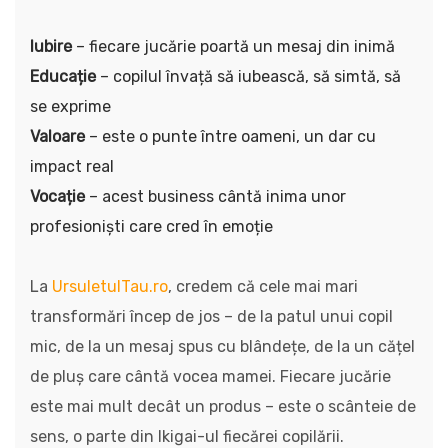
Iubire
– fiecare jucărie poartă un mesaj din inimă
Educație
– copilul învață să iubească, să simtă, să
se exprime
Valoare
– este o punte între oameni, un dar cu
impact real
Vocație
– acest business cântă inima unor
profesioniști care cred în emoție
La
UrsuletulTau.ro
, credem că cele mai mari
transformări încep de jos – de la patul unui copil
mic, de la un mesaj spus cu blândețe, de la un cățel
de pluș care cântă vocea mamei. Fiecare jucărie
este mai mult decât un produs – este o scânteie de
sens, o parte din Ikigai-ul fiecărei copilării.