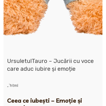
UrsuletulTauro – Jucării cu voce
care aduc iubire și emoție
„`html
Ceea ce iubești – Emoție și