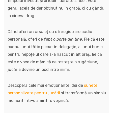
timpului investit și al iubirii dăruite sincer. Este
genul acela de dar obținut nu în grabă, ci cu gândul
la cineva drag.
Când oferi un ursuleț cu o înregistrare audio
personală, oferi de fapt
o parte din tine
. Fie că este
cadoul unui tătic plecat în delegație, al unui bunic
pentru nepoțelul care s-a născut în alt oraș, fie că
este o voce de mămică ce rostește o rugăciune,
jucăria devine un pod între inimi.
Descoperă cele mai emoționante idei de
sunete
personalizate pentru jucării
și transformă un simplu
moment într-o amintire veșnică.