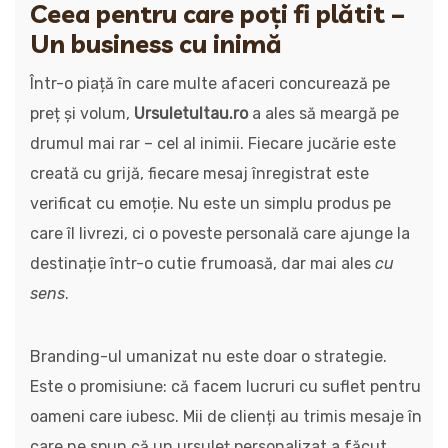
Ceea pentru care poți fi plătit –
Un business cu inimă
Într-o piață în care multe afaceri concurează pe
preț și volum,
Ursuletultau.ro
a ales să meargă pe
drumul mai rar – cel al inimii. Fiecare jucărie este
creată cu grijă, fiecare mesaj înregistrat este
verificat cu emoție. Nu este un simplu produs pe
care îl livrezi, ci o poveste personală care ajunge la
destinație într-o cutie frumoasă, dar mai ales
cu
sens
.
Branding-ul umanizat nu este doar o strategie.
Este o promisiune: că facem lucruri cu suflet pentru
oameni care iubesc. Mii de clienți au trimis mesaje în
care ne spun că un ursuleț personalizat a făcut