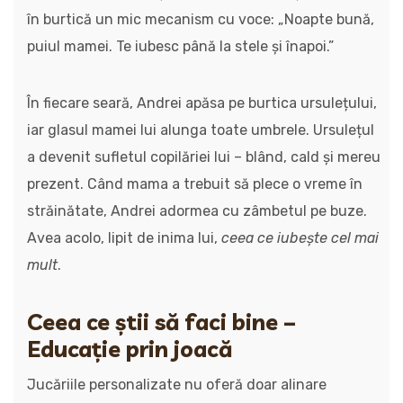
în burtică un mic mecanism cu voce: „Noapte bună,
puiul mamei. Te iubesc până la stele și înapoi.”
În fiecare seară, Andrei apăsa pe burtica ursulețului,
iar glasul mamei lui alunga toate umbrele. Ursulețul
a devenit sufletul copilăriei lui – blând, cald și mereu
prezent. Când mama a trebuit să plece o vreme în
străinătate, Andrei adormea cu zâmbetul pe buze.
Avea acolo, lipit de inima lui,
ceea ce iubește cel mai
mult
.
Ceea ce știi să faci bine –
Educație prin joacă
Jucăriile personalizate nu oferă doar alinare