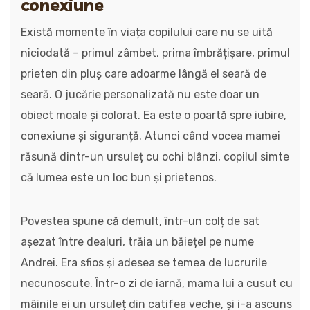
conexiune
Există momente în viața copilului care nu se uită
niciodată – primul zâmbet, prima îmbrățișare, primul
prieten din pluș care adoarme lângă el seară de
seară. O jucărie personalizată nu este doar un
obiect moale și colorat. Ea este o poartă spre iubire,
conexiune și siguranță. Atunci când vocea mamei
răsună dintr-un ursuleț cu ochi blânzi, copilul simte
că lumea este un loc bun și prietenos.
Povestea spune că demult, într-un colț de sat
așezat între dealuri, trăia un băiețel pe nume
Andrei. Era sfios și adesea se temea de lucrurile
necunoscute. Într-o zi de iarnă, mama lui a cusut cu
mâinile ei un ursuleț din catifea veche, și i-a ascuns