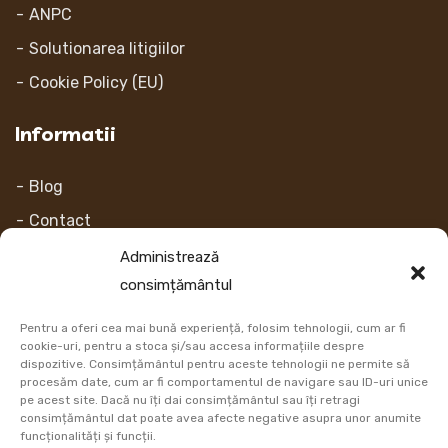
ANPC
Solutionarea litigiilor
Cookie Policy (EU)
Informatii
Blog
Contact
Despre noi
Administrează
consimțământul
Contul Meu
Pentru a oferi cea mai bună experiență, folosim tehnologii, cum ar fi
Link-uri
cookie-uri, pentru a stoca și/sau accesa informațiile despre
dispozitive. Consimțământul pentru aceste tehnologii ne permite să
procesăm date, cum ar fi comportamentul de navigare sau ID-uri unice
Retur
pe acest site. Dacă nu îți dai consimțământul sau îți retragi
consimțământul dat poate avea afecte negative asupra unor anumite
Metoda de plata
funcționalități și funcții.