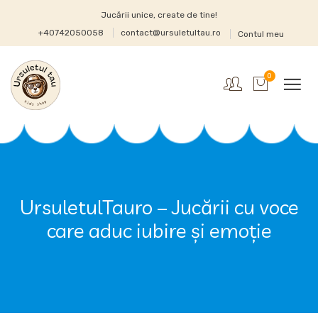
Jucării unice, create de tine!
+40742050058
contact@ursuletultau.ro
Contul meu
0
UrsuletulTauro – Jucării cu voce
care aduc iubire și emoție