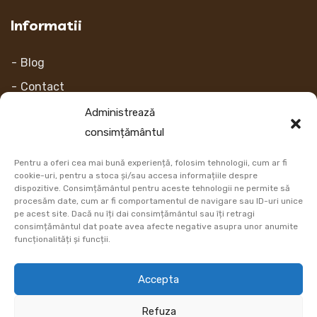
Informatii
Blog
Contact
Despre noi
Administrează
consimțământul
Contul Meu
Pentru a oferi cea mai bună experiență, folosim tehnologii, cum ar fi
Link-uri
cookie-uri, pentru a stoca și/sau accesa informațiile despre
dispozitive. Consimțământul pentru aceste tehnologii ne permite să
procesăm date, cum ar fi comportamentul de navigare sau ID-uri unice
Retur
pe acest site. Dacă nu îți dai consimțământul sau îți retragi
consimțământul dat poate avea afecte negative asupra unor anumite
Metoda de plata
funcționalități și funcții.
Informatii Livrare
Accepta
Cum comand
Refuza