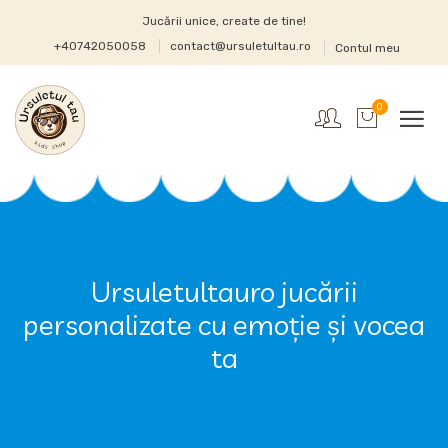
Jucării unice, create de tine!
+40742050058
contact@ursuletultau.ro
Contul meu
0
Ursuletultauro jucării
personalizate cu emoție și vocea
ta