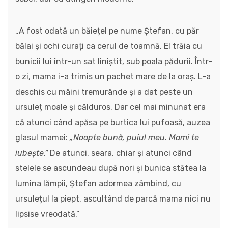
„A fost odată un băiețel pe nume Ștefan, cu păr
bălai și ochi curați ca cerul de toamnă. El trăia cu
bunicii lui într-un sat liniștit, sub poala pădurii. Într-
o zi, mama i-a trimis un pachet mare de la oraș. L-a
deschis cu mâini tremurânde și a dat peste un
ursuleț moale și călduros. Dar cel mai minunat era
că atunci când apăsa pe burtica lui pufoasă, auzea
glasul mamei:
„Noapte bună, puiul meu. Mami te
iubește.”
De atunci, seara, chiar și atunci când
stelele se ascundeau după nori și bunica stătea la
lumina lămpii, Ștefan adormea zâmbind, cu
ursulețul la piept, ascultând de parcă mama nici nu
lipsise vreodată.”