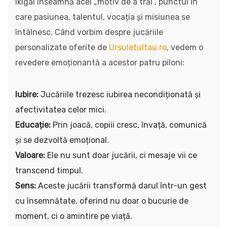
Ikigai înseamnă acel „motiv de a trăi”, punctul în
care pasiunea, talentul, vocația și misiunea se
întâlnesc. Când vorbim despre jucăriile
personalizate oferite de
Ursuletultau.ro
, vedem o
revedere emoționantă a acestor patru piloni:
Iubire:
Jucăriile trezesc iubirea necondiționată și
afectivitatea celor mici.
Educație:
Prin joacă, copiii cresc, învață, comunică
și se dezvoltă emoțional.
Valoare:
Ele nu sunt doar jucării, ci mesaje vii ce
transcend timpul.
Sens:
Aceste jucării transformă darul într-un gest
cu însemnătate, oferind nu doar o bucurie de
moment, ci o amintire pe viață.