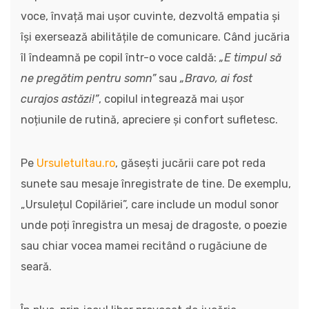
voce, învață mai ușor cuvinte, dezvoltă empatia și
își exersează abilitățile de comunicare. Când jucăria
îl îndeamnă pe copil într-o voce caldă:
„E timpul să
ne pregătim pentru somn”
sau
„Bravo, ai fost
curajos astăzi!”
, copilul integrează mai ușor
noțiunile de rutină, apreciere și confort sufletesc.
Pe
Ursuletultau.ro
, găsești jucării care pot reda
sunete sau mesaje înregistrate de tine. De exemplu,
„Ursulețul Copilăriei”, care include un modul sonor
unde poți înregistra un mesaj de dragoste, o poezie
sau chiar vocea mamei recitând o rugăciune de
seară.