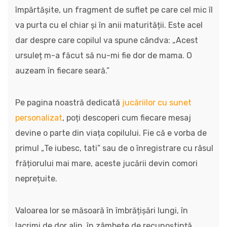
împărtășite, un fragment de suflet pe care cel mic îl
va purta cu el chiar și în anii maturității. Este acel
dar despre care copilul va spune cândva: „Acest
ursuleț m-a făcut să nu-mi fie dor de mama. O
auzeam în fiecare seară.”
Pe pagina noastră dedicată
jucăriilor cu sunet
personalizat
, poți descoperi cum fiecare mesaj
devine o parte din viața copilului. Fie că e vorba de
primul „Te iubesc, tati” sau de o înregistrare cu râsul
frățiorului mai mare, aceste jucării devin comori
neprețuite.
Valoarea lor se măsoară în îmbrățișări lungi, în
lacrimi de dor alin, în zâmbete de recunoștință