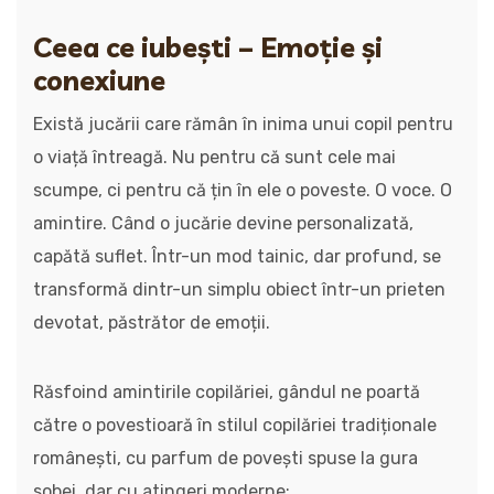
Ceea ce iubești – Emoție și
conexiune
Există jucării care rămân în inima unui copil pentru
o viață întreagă. Nu pentru că sunt cele mai
scumpe, ci pentru că țin în ele o poveste. O voce. O
amintire. Când o jucărie devine personalizată,
capătă suflet. Într-un mod tainic, dar profund, se
transformă dintr-un simplu obiect într-un prieten
devotat, păstrător de emoții.
Răsfoind amintirile copilăriei, gândul ne poartă
către o povestioară în stilul copilăriei tradiționale
românești, cu parfum de povești spuse la gura
sobei, dar cu atingeri moderne: