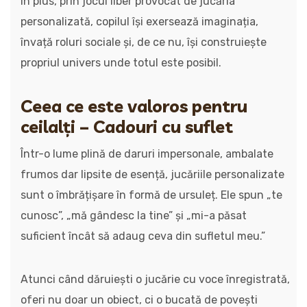
În plus, prin jocul liber provocat de jucăria
personalizată, copilul își exersează imaginația,
învață roluri sociale și, de ce nu, își construiește
propriul univers unde totul este posibil.
Ceea ce este valoros pentru
ceilalți – Cadouri cu suflet
Într-o lume plină de daruri impersonale, ambalate
frumos dar lipsite de esență, jucăriile personalizate
sunt o îmbrățișare în formă de ursuleț. Ele spun „te
cunosc”, „mă gândesc la tine” și „mi-a păsat
suficient încât să adaug ceva din sufletul meu.”
Atunci când dăruiești o jucărie cu voce înregistrată,
oferi nu doar un obiect, ci o bucată de povești