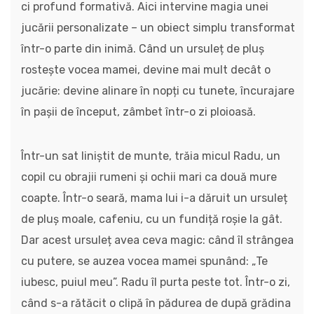
ci profund formativă. Aici intervine magia unei
jucării personalizate – un obiect simplu transformat
într-o parte din inimă. Când un ursuleț de pluș
rostește vocea mamei, devine mai mult decât o
jucărie: devine alinare în nopți cu tunete, încurajare
în pașii de început, zâmbet într-o zi ploioasă.
Într-un sat liniștit de munte, trăia micul Radu, un
copil cu obrajii rumeni și ochii mari ca două mure
coapte. Într-o seară, mama lui i-a dăruit un ursuleț
de pluș moale, cafeniu, cu un fundiță roșie la gât.
Dar acest ursuleț avea ceva magic: când îl strângea
cu putere, se auzea vocea mamei spunând: „Te
iubesc, puiul meu”. Radu îl purta peste tot. Într-o zi,
când s-a rătăcit o clipă în pădurea de după grădina