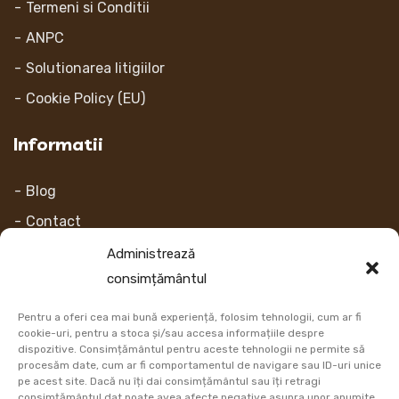
Termeni si Conditii
ANPC
Solutionarea litigiilor
Cookie Policy (EU)
Informatii
Blog
Contact
Despre noi
Administrează
consimțământul
Contul Meu
Pentru a oferi cea mai bună experiență, folosim tehnologii, cum ar fi
Link-uri
cookie-uri, pentru a stoca și/sau accesa informațiile despre
dispozitive. Consimțământul pentru aceste tehnologii ne permite să
procesăm date, cum ar fi comportamentul de navigare sau ID-uri unice
Retur
pe acest site. Dacă nu îți dai consimțământul sau îți retragi
consimțământul dat poate avea afecte negative asupra unor anumite