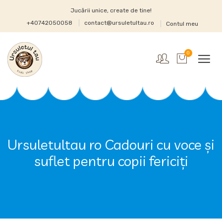
Jucării unice, create de tine!
+40742050058
contact@ursuletultau.ro
Contul meu
0
Ursuletultau ro Cadouri cu voce și
suflet pentru copii fericiți