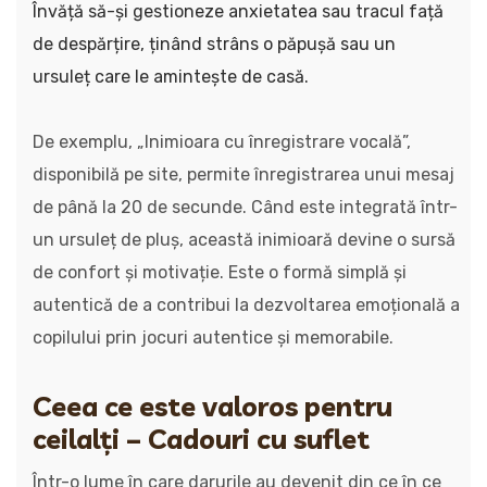
Învăță să-și gestioneze anxietatea sau tracul față
de despărțire, ținând strâns o păpușă sau un
ursuleț care le amintește de casă.
De exemplu, „Inimioara cu înregistrare vocală”,
disponibilă pe site, permite înregistrarea unui mesaj
de până la 20 de secunde. Când este integrată într-
un ursuleț de pluș, această inimioară devine o sursă
de confort și motivație. Este o formă simplă și
autentică de a contribui la dezvoltarea emoțională a
copilului prin jocuri autentice și memorabile.
Ceea ce este valoros pentru
ceilalți – Cadouri cu suflet
Într-o lume în care darurile au devenit din ce în ce