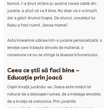
bunicii, l-a ținut strâns și, auzind vocea caldă din
jucărie, a știut că va fi bine. Nu doar că s-a liniștit,
dar a găsit drumul înapoi. De atunci, ursulețul lui
Radu a fost numit „Vocea mamei”.
Asta înseamnă iubirea într-o jucărie personalizată: o
emoție care trăiește dincolo de material, o
conexiune ce nu se stinge la lăsarea întunericului.
Ceea ce știi să faci bine –
Educație prin joacă
Copiii învață jucându-se. Joaca este modul lor
natural de a descoperi lumea, de a înțelege emoțiile,
de a învăța să comunice. Prin jucăriile