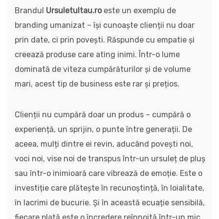
Brandul
Ursuletultau.ro
este un exemplu de
branding umanizat – își cunoaște clienții nu doar
prin date, ci prin povești. Răspunde cu empatie și
creează produse care ating inimi. Într-o lume
dominată de viteza cumpărăturilor și de volume
mari, acest tip de business este rar și prețios.
Clienții nu cumpără doar un produs – cumpără o
experiență, un sprijin, o punte între generații. De
aceea, mulți dintre ei revin, aducând povești noi,
voci noi, vise noi de transpus într-un ursuleț de pluș
sau într-o inimioară care vibrează de emoție. Este o
investiție care plătește în recunoștință, în loialitate,
în lacrimi de bucurie. Și în această ecuație sensibilă,
fiecare plată este o încredere reînnoită într-un mic