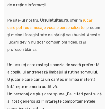
de a reține informații.
Pe site-ul nostru,
Ursuletultau.ro
, oferim
jucării
care pot reda mesaje vocale personalizate
, precum
și melodii înregistrate de părinți sau bunici. Aceste
jucării devin nu doar companioni fideli, ci și
profesori blânzi:
Un ursuleț care rostește poezia de seară preferată
a copilului antrenează limbajul și rutina somnului.
O jucărie care cântă un cântec în limba maternă
întărește memoria auditivă.
Un personaj de pluș care spune „Felicitări pentru că
ai fost generos azi!” întărește comportamentele
empatice și pozitive.