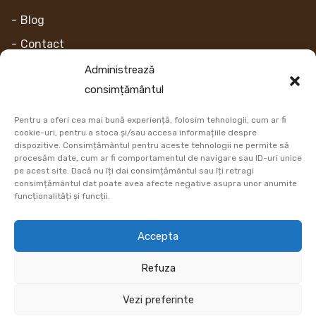
Blog
Contact
Despre noi
Administrează
consimțământul
Contul Meu
Pentru a oferi cea mai bună experiență, folosim tehnologii, cum ar fi
Link-uri
cookie-uri, pentru a stoca și/sau accesa informațiile despre
dispozitive. Consimțământul pentru aceste tehnologii ne permite să
procesăm date, cum ar fi comportamentul de navigare sau ID-uri unice
Retur
pe acest site. Dacă nu îți dai consimțământul sau îți retragi
consimțământul dat poate avea afecte negative asupra unor anumite
Metoda de plata
funcționalități și funcții.
Informatii Livrare
Accepta
Cum comand
Refuza
DATE COMERCIALE
Vezi preferinte