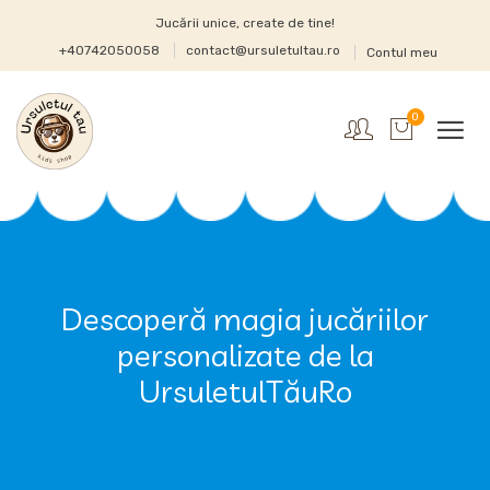
Jucării unice, create de tine!
+40742050058
contact@ursuletultau.ro
Contul meu
0
Descoperă magia jucăriilor
personalizate de la
UrsuletulTăuRo