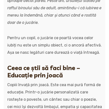
aproape decât părea. Peste ani, ursulețul stătea pe
raftul biroului său de adult, amintindu-i că iubirea e
mereu la îndemână, chiar și atunci când e rostită
doar de o jucărie.
Pentru un copil, o jucărie ce poartă vocea celor
iubiți nu este un simplu obiect, ci o ancoră afectivă.
Așa se nasc legături care durează o viață întreagă.
Ceea ce știi să faci bine –
Educație prin joacă
Copiii învață prin joacă. Este cea mai pură formă de
educație. Printr-o jucărie personalizată care
rostește o poveste, un cântec sau chiar o poezie,
cei mici își dezvoltă limbajul, empatia și capacitatea