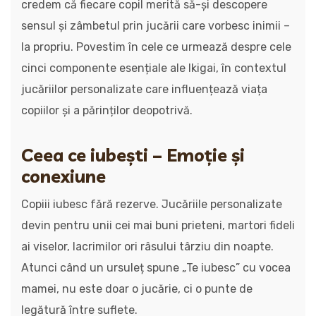
credem că fiecare copil merită să-și descopere
sensul și zâmbetul prin jucării care vorbesc inimii –
la propriu. Povestim în cele ce urmează despre cele
cinci componente esențiale ale Ikigai, în contextul
jucăriilor personalizate care influențează viața
copiilor și a părinților deopotrivă.
Ceea ce iubești – Emoție și
conexiune
Copiii iubesc fără rezerve. Jucăriile personalizate
devin pentru unii cei mai buni prieteni, martori fideli
ai viselor, lacrimilor ori râsului târziu din noapte.
Atunci când un ursuleț spune „Te iubesc” cu vocea
mamei, nu este doar o jucărie, ci o punte de
legătură între suflete.