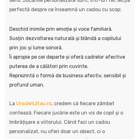
sens. Jucăriile personalizate sunt, într-un fel, lecția
perfectă despre ce înseamnă un cadou cu scop:
Deschid inimile prin emoție și voce familiară.
Susțin dezvoltarea naturală și blândă a copilului
prin joc și lume sonoră.
Îi apropie pe cei departe și oferă cadrelor afective
puterea de a călători prin cuvinte.
Reprezintă o formă de business afectiv, sensibil și
profund uman.
La
Ursuletultau.ro
, credem că fiecare zâmbet
contează. Fiecare jucărie este un vis de copil și o
îmbrățișare a viitorului. Când faci un cadou
personalizat, nu oferi doar un obiect, ci o