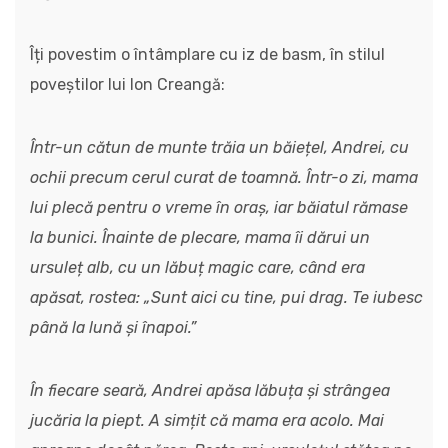
Îți povestim o întâmplare cu iz de basm, în stilul
poveștilor lui Ion Creangă:
Într-un cătun de munte trăia un băiețel, Andrei, cu
ochii precum cerul curat de toamnă. Într-o zi, mama
lui plecă pentru o vreme în oraș, iar băiatul rămase
la bunici. Înainte de plecare, mama îi dărui un
ursuleț alb, cu un lăbuț magic care, când era
apăsat, rostea: „Sunt aici cu tine, pui drag. Te iubesc
până la lună și înapoi.”
În fiecare seară, Andrei apăsa lăbuța și strângea
jucăria la piept. A simțit că mama era acolo. Mai