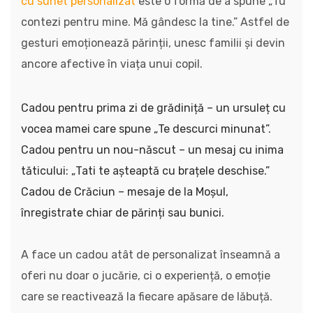
cu sunet personalizat
este o formă de a spune „Tu
contezi pentru mine. Mă gândesc la tine.” Astfel de
gesturi emoționează părinții, unesc familii și devin
ancore afective în viața unui copil.
Cadou pentru prima zi de grădiniță – un ursuleț cu
vocea mamei care spune „Te descurci minunat”.
Cadou pentru un nou-născut – un mesaj cu inima
tăticului: „Tati te așteaptă cu brațele deschise.”
Cadou de Crăciun – mesaje de la Moșul,
înregistrate chiar de părinți sau bunici.
A face un cadou atât de personalizat înseamnă a
oferi nu doar o jucărie, ci o experiență, o emoție
care se reactivează la fiecare apăsare de lăbuță.