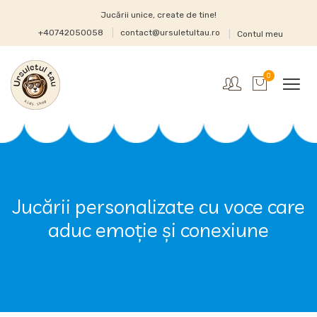
Jucării unice, create de tine!
+40742050058
contact@ursuletultau.ro
Contul meu
0
Jucării personalizate cu voce care
aduc emoție și conexiune