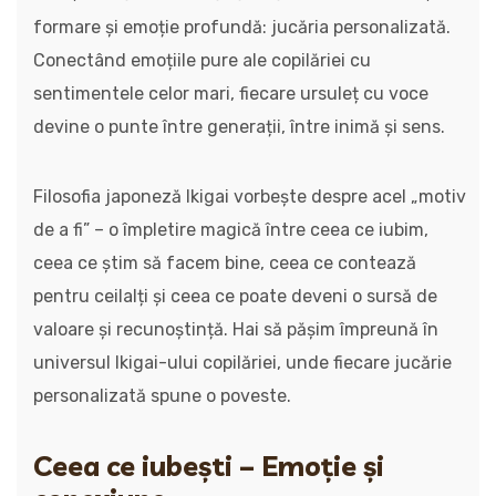
formare și emoție profundă: jucăria personalizată.
Conectând emoțiile pure ale copilăriei cu
sentimentele celor mari, fiecare ursuleț cu voce
devine o punte între generații, între inimă și sens.
Filosofia japoneză Ikigai vorbește despre acel „motiv
de a fi” – o împletire magică între ceea ce iubim,
ceea ce știm să facem bine, ceea ce contează
pentru ceilalți și ceea ce poate deveni o sursă de
valoare și recunoștință. Hai să pășim împreună în
universul Ikigai-ului copilăriei, unde fiecare jucărie
personalizată spune o poveste.
Ceea ce iubești – Emoție și