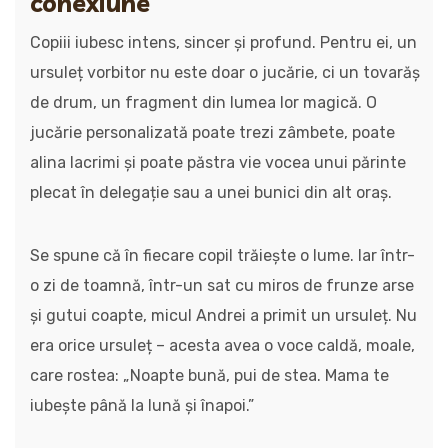
conexiune
Copiii iubesc intens, sincer și profund. Pentru ei, un
ursuleț vorbitor nu este doar o jucărie, ci un tovarăș
de drum, un fragment din lumea lor magică. O
jucărie personalizată poate trezi zâmbete, poate
alina lacrimi și poate păstra vie vocea unui părinte
plecat în delegație sau a unei bunici din alt oraș.
Se spune că în fiecare copil trăiește o lume. Iar într-
o zi de toamnă, într-un sat cu miros de frunze arse
și gutui coapte, micul Andrei a primit un ursuleț. Nu
era orice ursuleț – acesta avea o voce caldă, moale,
care rostea: „Noapte bună, pui de stea. Mama te
iubește până la lună și înapoi.”