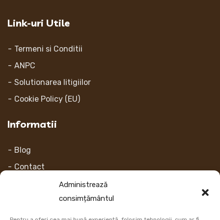
Link-uri Utile
Termeni si Conditii
ANPC
Solutionarea litigiilor
Cookie Policy (EU)
Informatii
Blog
Contact
Despre noi
Administrează
consimțământul
Contul Meu
Pentru a oferi cea mai bună experiență, folosim tehnologii, cum ar fi