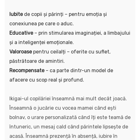
Iubite
de copii și părinți – pentru emoția și
conexiunea pe care o aduc.
Educative
– prin stimularea imaginației, a limbajului
și a inteligenței emoționale.
Valoroase
pentru ceilalți – oferite cu suflet,
păstrătoare de amintiri.
Recompensate
– ca parte dintr-un model de
afacere cu scop real și profund.
Ikigai-ul copilăriei înseamnă mai mult decât joacă.
Înseamnă o jucărie cu vocea mamei când ești
bolnav, o urare personalizată când îți este teamă de
întuneric, un mesaj cald când părintele lipsește de
acasă. Înseamnă prezență în absență, iubire în