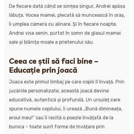
De fiecare dată când se simțea singur, Andrei apăsa
lăbuța. Vocea mamei, plecată să muncească în oraș,
îi umplea camera cu alinare. Și în fiecare noapte,
Andrei visa senin, purtat în somn de glasul mamei
sale și blănița moale a prietenului său.
Ceea ce știi să faci bine –
Educație prin joacă
Joaca este primul limbaj pe care copiii îl învață. Prin
jucăriile personalizate, această joacă devine
educativă, autentică și profundă. Un ursuleț care
spune numele copilului, îi urează „Bună dimineața,
eroul meu!” sau îi recită o poezie învățată de la
bunica – toate sunt forme de învățare prin