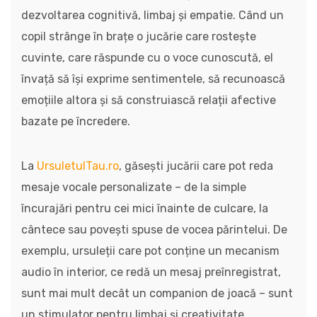
dezvoltarea cognitivă, limbaj și empatie. Când un
copil strânge în brațe o jucărie care rostește
cuvinte, care răspunde cu o voce cunoscută, el
învață să își exprime sentimentele, să recunoască
emoțiile altora și să construiască relații afective
bazate pe încredere.
La
UrsuletulTau.ro
, găsești jucării care pot reda
mesaje vocale personalizate – de la simple
încurajări pentru cei mici înainte de culcare, la
cântece sau povești spuse de vocea părintelui. De
exemplu, ursuleții care pot conține un mecanism
audio în interior, ce redă un mesaj preînregistrat,
sunt mai mult decât un companion de joacă – sunt
un stimulator pentru limbaj și creativitate.