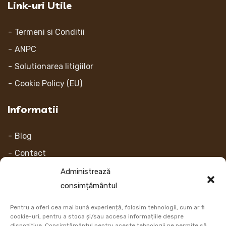
Link-uri Utile
Termeni si Conditii
ANPC
Solutionarea litigiilor
Cookie Policy (EU)
Informatii
Blog
Contact
Despre noi
Administrează
consimțământul
Contul Meu
Pentru a oferi cea mai bună experiență, folosim tehnologii, cum ar fi
Link-uri
cookie-uri, pentru a stoca și/sau accesa informațiile despre
dispozitive. Consimțământul pentru aceste tehnologii ne permite să