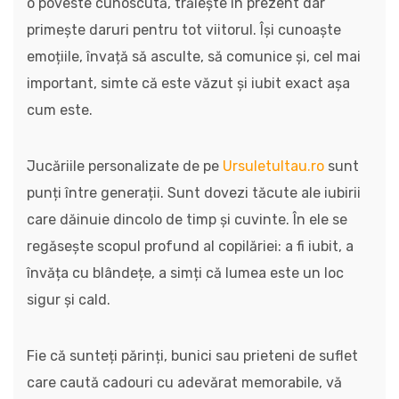
o poveste cunoscută, trăiește în prezent dar
primește daruri pentru tot viitorul. Își cunoaște
emoțiile, învață să asculte, să comunice și, cel mai
important, simte că este văzut și iubit exact așa
cum este.
Jucăriile personalizate de pe
Ursuletultau.ro
sunt
punți între generații. Sunt dovezi tăcute ale iubirii
care dăinuie dincolo de timp și cuvinte. În ele se
regăsește scopul profund al copilăriei: a fi iubit, a
învăța cu blândețe, a simți că lumea este un loc
sigur și cald.
Fie că sunteți părinți, bunici sau prieteni de suflet
care caută cadouri cu adevărat memorabile, vă