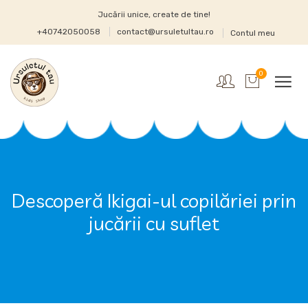
Jucării unice, create de tine!
+40742050058
contact@ursuletultau.ro
Contul meu
0
Descoperă Ikigai-ul copilăriei prin
jucării cu suflet