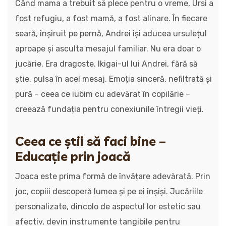
Când mama a trebuit să plece pentru o vreme, Ursi a
fost refugiu, a fost mamă, a fost alinare. În fiecare
seară, înșiruit pe pernă, Andrei își aducea ursulețul
aproape și asculta mesajul familiar. Nu era doar o
jucărie. Era dragoste. Ikigai-ul lui Andrei, fără să
știe, pulsa în acel mesaj. Emoția sinceră, nefiltrată și
pură – ceea ce iubim cu adevărat în copilărie –
creează fundația pentru conexiunile întregii vieți.
Ceea ce știi să faci bine –
Educație prin joacă
Joaca este prima formă de învățare adevărată. Prin
joc, copiii descoperă lumea și pe ei înșiși. Jucăriile
personalizate, dincolo de aspectul lor estetic sau
afectiv, devin instrumente tangibile pentru