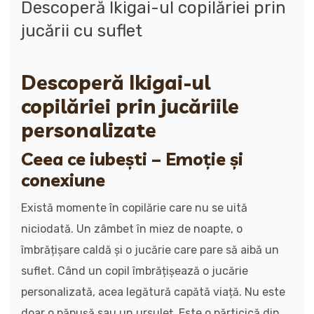
Descoperă Ikigai-ul copilăriei prin
jucării cu suflet
Descoperă Ikigai-ul
copilăriei prin jucăriile
personalizate
Ceea ce iubești – Emoție și
conexiune
Există momente în copilărie care nu se uită
niciodată. Un zâmbet în miez de noapte, o
îmbrățișare caldă și o jucărie care pare să aibă un
suflet. Când un copil îmbrățișează o jucărie
personalizată, acea legătură capătă viață. Nu este
doar o păpușă sau un ursuleț. Este o părticică din