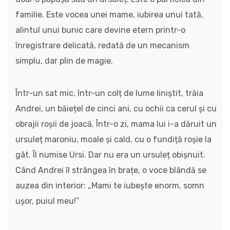
familie. Este vocea unei mame, iubirea unui tată,
alintul unui bunic care devine etern printr-o
înregistrare delicată, redată de un mecanism
simplu, dar plin de magie.
Într-un sat mic, într-un colț de lume liniștit, trăia
Andrei, un băiețel de cinci ani, cu ochii ca cerul și cu
obrajii roșii de joacă. Într-o zi, mama lui i-a dăruit un
ursuleț maroniu, moale și cald, cu o fundiță roșie la
gât. Îl numise Ursi. Dar nu era un ursuleț obișnuit.
Când Andrei îl strângea în brațe, o voce blândă se
auzea din interior: „Mami te iubește enorm, somn
ușor, puiul meu!”