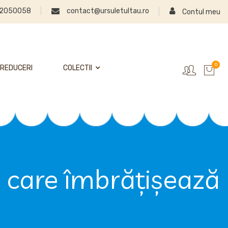
2050058
contact@ursuletultau.ro
Contul meu
0
REDUCERI
COLECTII
e care îmbrățișează