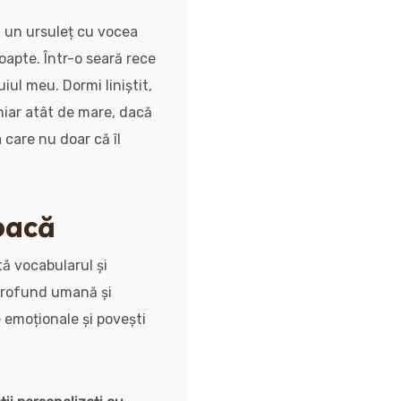
ea un ursuleț cu vocea
oapte. Într-o seară rece
iul meu. Dormi liniștit,
hiar atât de mare, dacă
 care nu doar că îl
joacă
ltă vocabularul și
 profund umană și
 emoționale și povești