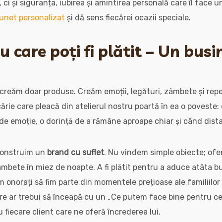
, ci și siguranța, iubirea și amintirea personală care îl face 
sunet personalizat
și dă sens fiecărei ocazii speciale.
 care poți fi plătit – Un busi
 creăm doar produse. Creăm emoții, legături, zâmbete și repe
cărie care pleacă din atelierul nostru poartă în ea o poveste:
de emoție, o dorință de a rămâne aproape chiar și când dist
construim un
brand cu suflet
. Nu vindem simple obiecte; ofe
mbete în miez de noapte. A fi plătit pentru a aduce atâta bu
onorați să fim parte din momentele prețioase ale familiilor 
e ar trebui să înceapă cu un „Ce putem face bine pentru ceil
 fiecare client care ne oferă încrederea lui.