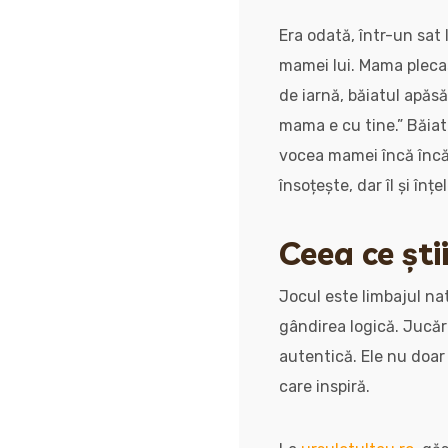
Era odată, într-un sat 
mamei lui. Mama plecas
de iarnă, băiatul apăs
mama e cu tine.” Băiat
vocea mamei încă încăpe
însoțește, dar îl și înțe
Ceea ce ști
Jocul este limbajul natu
gândirea logică. Jucă
autentică. Ele nu doar
care inspiră.