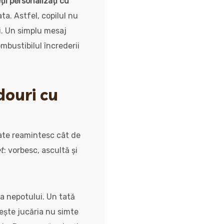
ții personalizați cu
a. Astfel, copilul nu
i. Un simplu mesaj
mbustibilul încrederii
douri cu
zate reamintesc cât de
et
: vorbesc, ascultă și
 a nepotului. Un tată
mește jucăria nu simte