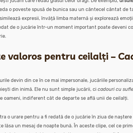
sești jucării care redau glasul celor dragi. De exemplu,
ursule
eda o poveste spusă de bunica sau un cântecel cântat de tat
asimilează expresii, învăță limba maternă și explorează emoți
redat de o jucărie într-un moment important poate deveni co
ie.
e valoros pentru ceilalți – Ca
urile devin din ce în ce mai impersonale, jucăriile personali
ești din inimă. Ele nu sunt simple jucării, ci
cadouri cu sufl
e oameni, indiferent cât de departe se află unii de ceilalți.
ra o urare pentru a fi redată de o jucărie în ziua de naștere
ate lăsa un mesaj de noapte bună. În aceste clipe, cel ce pri