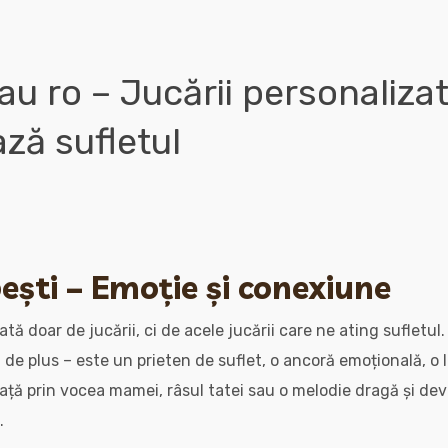
au ro – Jucării personaliza
ză sufletul
ești – Emoție și conexiune
tă doar de jucării, ci de acele jucării care ne ating sufletul
 de plus – este un prieten de suflet, o ancoră emoțională, o 
ață prin vocea mamei, râsul tatei sau o melodie dragă și devi
.