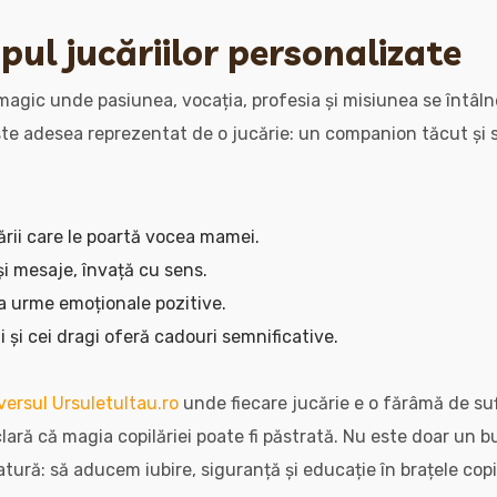
opul jucăriilor personalizate
magic unde pasiunea, vocația, profesia și misiunea se întâlne
te adesea reprezentat de o jucărie: un companion tăcut și s
ării care le poartă vocea mamei.
i mesaje, învață cu sens.
sa urme emoționale pozitive.
ii și cei dragi oferă cadouri semnificative.
ersul Ursuletultau.ro
unde fiecare jucărie e o fărâmă de suf
lară că magia copilăriei poate fi păstrată. Nu este doar un b
iatură: să aducem iubire, siguranță și educație în brațele copii