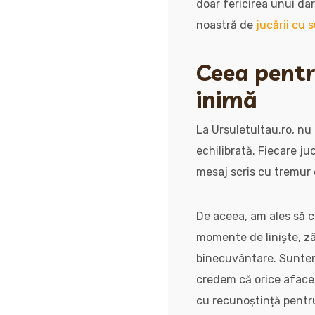
doar fericirea unui dar
noastră de
jucării cu 
Ceea pentru
inimă
La Ursuletultau.ro, nu
echilibrată. Fiecare ju
mesaj scris cu tremur 
De aceea, am ales să 
momente de liniște, zâ
binecuvântare. Suntem 
credem că orice afacer
cu recunoștință pentru