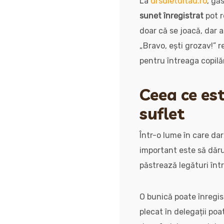
La
ursuletultau.ro
, gă
sunet înregistrat
pot r
doar că se joacă, dar 
„Bravo, ești grozav!” 
pentru întreaga copilăr
Ceea ce est
suflet
Într-o lume în care dar
important este să dărui
păstrează legături într
O bunică poate înregist
plecat în delegații po