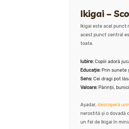
Ikigai – Sc
Ikigai este acel punct 
acest punct central es
toate.
Iubire:
Copiii adoră juc
Educație:
Prin sunete ș
Sens:
Cei dragi pot lă
Valoare:
Părinții, bunic
Așadar,
descoperă univ
nerostită și o dovadă c
un fel de Ikigai în min