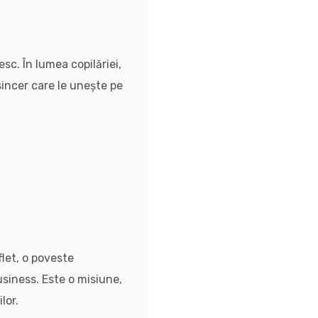
sc. În lumea copilăriei,
incer care le unește pe
let, o poveste
usiness. Este o misiune,
lor.