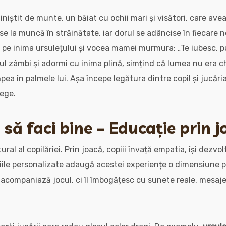
liniștit de munte, un băiat cu ochii mari și visători, care av
e la muncă în străinătate, iar dorul se adâncise în fiecare n
ă pe inima ursulețului și vocea mamei murmura: „Te iubesc, pu
ul zâmbi și adormi cu inima plină, simțind că lumea nu era c
a în palmele lui. Așa începe legătura dintre copil și jucăria
lege.
i să faci bine – Educație prin 
ral al copilăriei. Prin joacă, copiii învață empatia, își dezvo
riile personalizate adaugă acestei experiențe o dimensiune
 acompaniază jocul, ci îl îmbogățesc cu sunete reale, mesaje