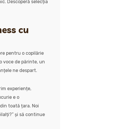
unic. Descoperă selecția
ness cu
re pentru o copilărie
 o voce de părinte, un
anțele ne despart.
rim experiențe,
curie e o
din toată țara. Noi
alți?” și să continue