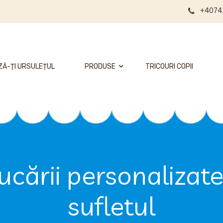
+4074
Ă-ȚI URSULEȚUL
PRODUSE
TRICOURI COPII
Jucării personalizat
sufletul