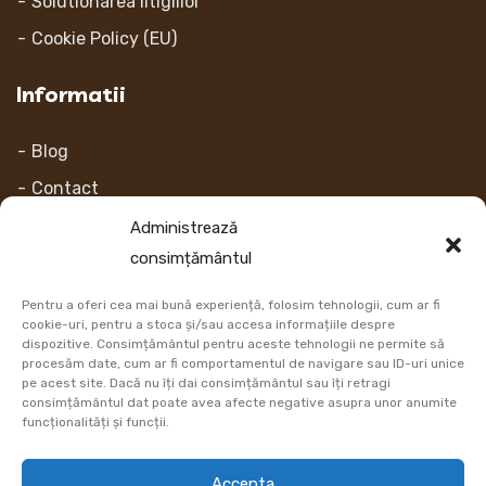
Solutionarea litigiilor
Cookie Policy (EU)
Informatii
Blog
Contact
Despre noi
Administrează
consimțământul
Contul Meu
Pentru a oferi cea mai bună experiență, folosim tehnologii, cum ar fi
Link-uri
cookie-uri, pentru a stoca și/sau accesa informațiile despre
dispozitive. Consimțământul pentru aceste tehnologii ne permite să
procesăm date, cum ar fi comportamentul de navigare sau ID-uri unice
Retur
pe acest site. Dacă nu îți dai consimțământul sau îți retragi
consimțământul dat poate avea afecte negative asupra unor anumite
Metoda de plata
funcționalități și funcții.
Informatii Livrare
Accepta
Cum comand