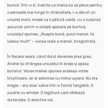
bunicii. Într-o zi, înainte ca mama lui să plece pentru
o perioadă mai lungă în străinătate, i-a dăruit un
ursuleț maro, moale ca o pătură caldă, cu o surpriză
ascunsă: printr-o simplă apăsare pe burtică,
ursulețul spunea: „Noapte bună, puiul mamei, te
iubesc mult!” – vocea reală a mamei, înregistrată.
În fiecare seară, când dorul devenea prea greu,
Andrei își strângea ursulețul în brațe și apăsa
butonul. Vocea mamei spunea aceleași vorbe
liniștitoare, iar el adormea cu inima ușoară. Nu era
magie – era doar iubire într-o formă tangibilă. O
jucărie cu emoție. O legătură care sfidează
distanțele. O amintire vie.