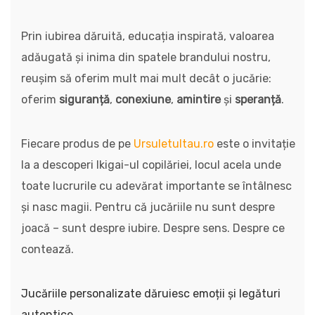
Prin iubirea dăruită, educația inspirată, valoarea
adăugată și inima din spatele brandului nostru,
reușim să oferim mult mai mult decât o jucărie:
oferim
siguranță
,
conexiune
,
amintire
și
speranță
.
Fiecare produs de pe
Ursuletultau.ro
este o invitație
la a descoperi Ikigai-ul copilăriei, locul acela unde
toate lucrurile cu adevărat importante se întâlnesc
și nasc magii. Pentru că jucăriile nu sunt despre
joacă – sunt despre iubire. Despre sens. Despre ce
contează.
Jucăriile personalizate dăruiesc emoții și legături
autentice.