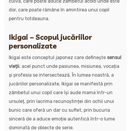
cuiva, care poate aduce zâmbetul acolo unde este
dor, care poate rămâne în amintirea unui copil
pentru totdeauna.
Ikigai – Scopul jucăriilor
personalizate
Ikigai este conceptul japonez care definește
sensul
vieții
, acel punct unde pasiunea, misiunea, vocația
și profesia se intersectează. În lumea noastră, a
jucăriilor personalizate, Ikigai se manifestă prin
zâmbetul unui copil care își aude mama într-un
ursuleț, prin lacrima recunoștinței din ochii unui
bunic care oferă un dar cu suflet, prin bucuria
sinceră de a aduce emoție autentică într-o lume
dominată de obiecte de serie.