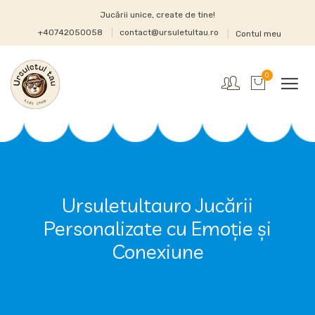
Jucării unice, create de tine!
+40742050058
contact@ursuletultau.ro
Contul meu
0
Ursuletultauro Jucării
Personalizate cu Emoție și
Conexiune