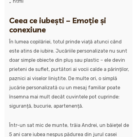
„`html
Ceea ce iubești – Emoție și
conexiune
În lumea copilăriei, totul prinde viață atunci când
este atins de iubire. Jucăriile personalizate nu sunt
doar simple obiecte din pluș sau plastic – ele devin
prieteni de suflet, purtători ai vocii calde a părinților,
paznici ai viselor liniștite. De multe ori, o simplă
jucărie personalizată cu un mesaj familiar poate
însemna mai mult decât cuvintele pot cuprinde:
siguranță, bucurie, apartenență.
Într-un sat mic de munte, trăia Andrei, un băiețel de
5 ani care iubea nespus pădurea din jurul casei