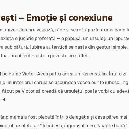
ești – Emoție și conexiune
ic univers în care visează, râde și se refugiază atunci când
există o jucărie preferată — o păpușă, un ursuleț, un iepuraș
 sub pătură. Iubirea autentică se naște din gesturi simple, i
doar un obiect – este o poveste cu suflet.
 pe nume Victor. Avea patru ani și un râs cristalin. Într-o zi
ald, în interiorul căruia se ascundea vocea ei: “Te iubesc, î
u făcut pe Victor să creadă că ursulețul poate vorbi cu adevăr
 el.
 când mama a fost plecată într-o delegație și casa părea mai 
pieptul ursulețului: “Te iubesc, îngerașul meu. Noapte bună.”