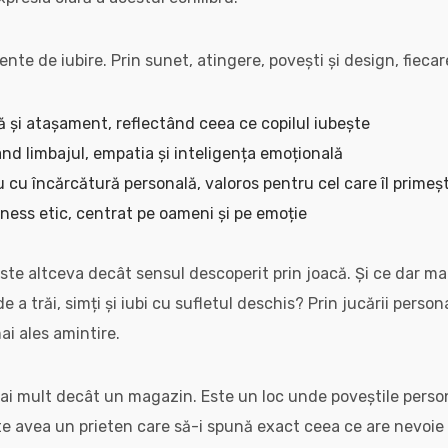
te de iubire. Prin sunet, atingere, povești și design, fiecar
ă și atașament, reflectând ceea ce copilul iubește
ând limbajul, empatia și inteligența emoțională
cu încărcătură personală, valoros pentru cel care îl primeș
iness etic, centrat pe oameni și pe emoție
 este altceva decât sensul descoperit prin joacă. Și ce dar ma
e a trăi, simți și iubi cu sufletul deschis? Prin jucării person
ai ales amintire.
ai mult decât un magazin. Este un loc unde poveștile person
te avea un prieten care să-i spună exact ceea ce are nevoie