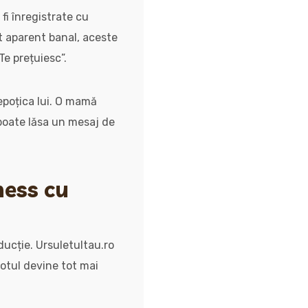
 fi înregistrate cu
t aparent banal, aceste
Te prețuiesc”.
epoțica lui. O mamă
poate lăsa un mesaj de
ness cu
oducție. Ursuletultau.ro
totul devine tot mai