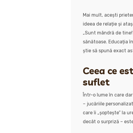
Mai mult, acești priete
ideea de relație și at
„Sunt mândră de tine!”
sănătoase. Educația în
știe să spună exact as
Ceea ce est
suflet
Într-o lume în care dar
– jucăriile personaliza
care îi „șoptește” la 
decât o surpriză – este