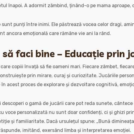
etul înapoi. A adormit zâmbind, ținând-o pe mama aproape, c
 sunt punți între inimi. Ele păstrează vocea celor dragi, amin
unt ancora emoțională care rămâne vie ani la rând.
i să faci bine – Educație prin 
are copiii învață să fie oameni mari. Fiecare zâmbet, fiecare
construiește prin mirare, curaj și curiozitate. Jucăriile perso
în acest proces de explorare și dezvoltare cognitivă, emoțion
ți descoperi o gamă de jucării care pot reda sunete, cântec
 cu voce personalizată nu sunt doar confidenți, ci și ghizi pr
etiție și familiaritate. Dacă ursulețul spune: „Bună dimineața
 răspunde, imitând, exersând limba și interpretarea emoției.