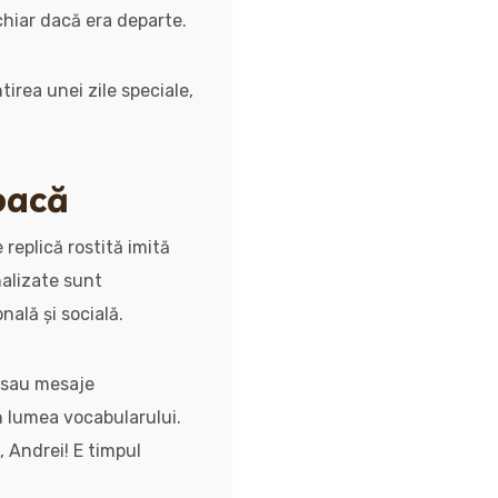
hiar dacă era departe.
tirea unei zile speciale,
joacă
 replică rostită imită
nalizate sunt
ală și socială.
e sau mesaje
in lumea vocabularului.
, Andrei! E timpul