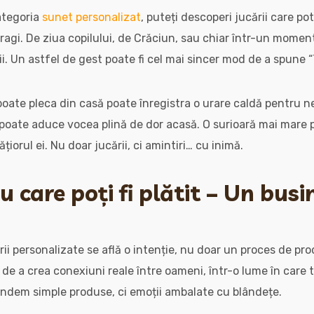
categoria
sunet personalizat
, puteți descoperi jucării care pot
agi. De ziua copilului, de Crăciun, sau chiar într-un momen
i. Un astfel de gest poate fi cel mai sincer mod de a spune “
oate pleca din casă poate înregistra o urare caldă pentru n
 poate aduce vocea plină de dor acasă. O surioară mai mare 
iorul ei. Nu doar jucării, ci amintiri… cu inimă.
 care poți fi plătit – Un busi
ării personalizate se află o intenție, nu doar un proces de pr
 de a crea conexiuni reale între oameni, într-o lume în care 
 vindem simple produse, ci emoții ambalate cu blândețe.