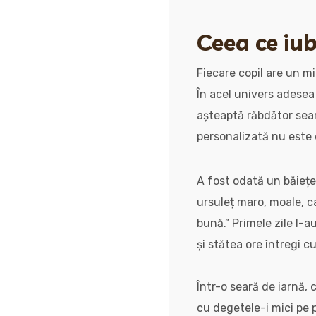
Ceea ce iub
Fiecare copil are un m
În acel univers adesea 
așteaptă răbdător seara
personalizată nu este 
A fost odată un băiețel
ursuleț maro, moale, c
bună.” Primele zile l-a
și stătea ore întregi cu
Într-o seară de iarnă,
cu degetele-i mici pe 