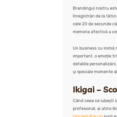
Brandingul nostru este
înregistrări de la tătic
cele 20 de secunde cât
memoria afectivă a cel
Un business cu inimă 
important, o emoție tri
detaliile personalizări
și speciale momente ale
Ikigai – Sc
Când ceea ce iubești se
profesional, ai atins I
Ursuletultau.ro
sunt ex