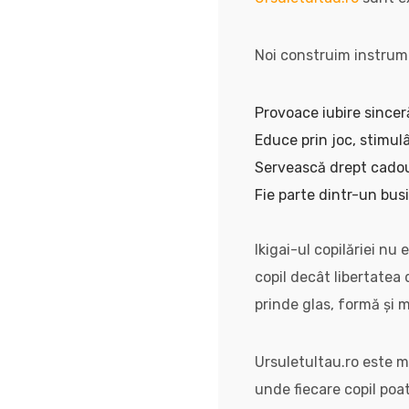
Noi construim instrumen
Provoace iubire sincer
Educe prin joc, stimul
Servească drept cadou 
Fie parte dintr-un bus
Ikigai-ul copilăriei nu
copil decât libertatea d
prinde glas, formă și m
Ursuletultau.ro este m
unde fiecare copil poa