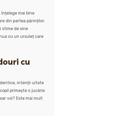
l înțelege mai bine
e din partea părinților:
i stime de sine
inua cu un ursuleț care
douri cu
dentice, intenții uitate
 copil primește o jucărie
doar voi? Este mai mult