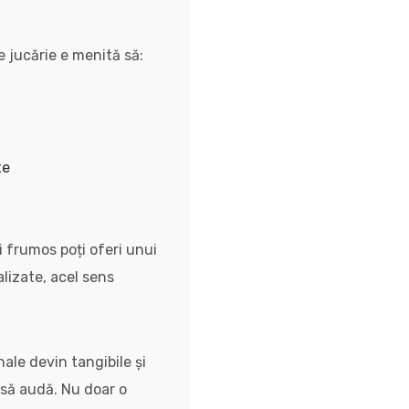
e jucărie e menită să:
te
i frumos poți oferi unui
alizate, acel sens
ale devin tangibile și
 să audă. Nu doar o