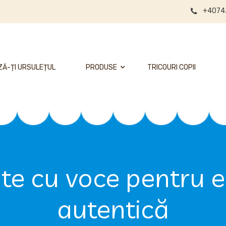
+4074
Ă-ȚI URSULEȚUL
PRODUSE
TRICOURI COPII
ate cu voce pentru 
autentică