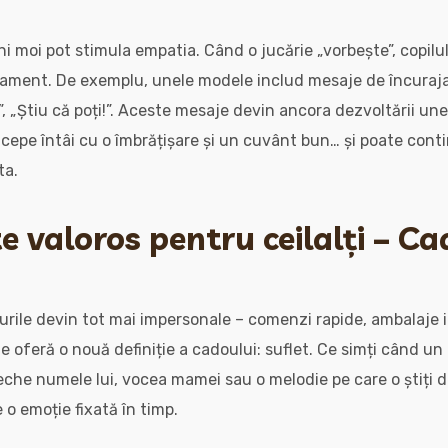
ni moi pot stimula empatia. Când o jucărie „vorbește”, copilu
așament. De exemplu, unele modele includ mesaje de încurajar
, „Știu că poți!”. Aceste mesaje devin ancora dezvoltării une
cepe întâi cu o îmbrățișare și un cuvânt bun… și poate cont
ta.
e valoros pentru ceilalți – Ca
urile devin tot mai impersonale – comenzi rapide, ambalaje i
te oferă o nouă definiție a cadoului: suflet. Ce simți când un
ureche numele lui, vocea mamei sau o melodie pe care o știți 
 o emoție fixată în timp.