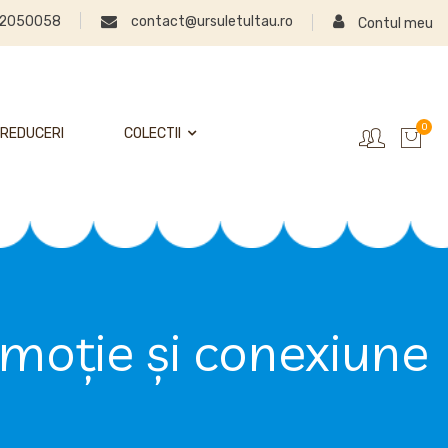
2050058
contact@ursuletultau.ro
Contul meu
0
REDUCERI
COLECTII
emoție și conexiune