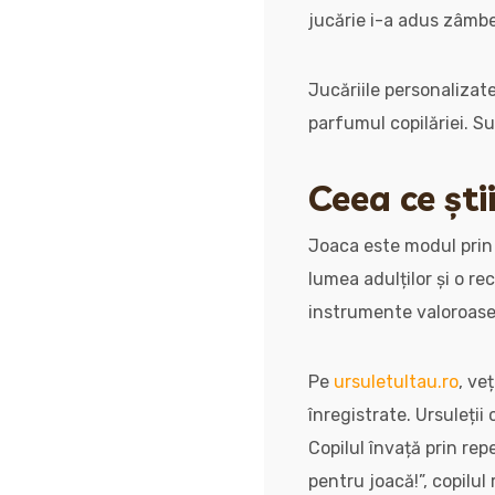
jucărie i-a adus zâmb
Jucăriile personalizate
parfumul copilăriei. S
Ceea ce ști
Joaca este modul prin c
lumea adulților și o re
instrumente valoroase 
Pe
ursuletultau.ro
, ve
înregistrate. Ursuleții
Copilul învață prin rep
pentru joacă!”, copilul