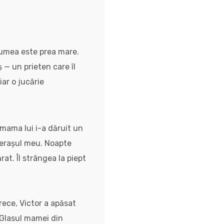
 lumea este prea mare.
 — un prieten care îl
ar o jucărie
, mama lui i-a dăruit un
ngerașul meu. Noapte
at. Îl strângea la piept
rece, Victor a apăsat
 Glasul mamei din