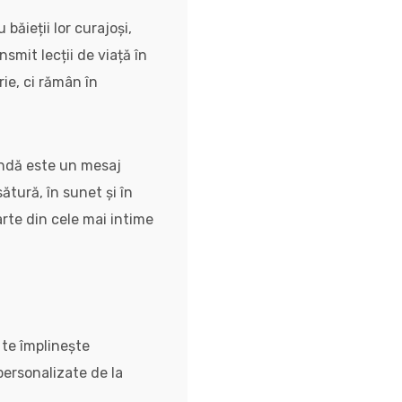
ăieții lor curajoși,
nsmit lecții de viață în
ie, ci rămân în
andă este un mesaj
ătură, în sunet și în
arte din cele mai intime
 te împlinește
 personalizate de la