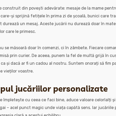
 construit din povești adevărate: mesaje de la mame pentru b
i care-și sprijină fetițele în prima zi de școală, bunici care tra
 durează un mesaj. Aceste jucării nu durează doar în mater
or care le primesc.
nu se măsoară doar în comenzi, ci în zâmbete. Fiecare com
misă prin curier. De aceea, punem la fel de multă grijă în cus
i, ca și dacă ar fi un cadou al nostru. Suntem onorați să fim p
 vieților voastre.
opul jucăriilor personalizate
 împletește cu ceea ce faci bine, aduce valoare celorlalți și
kigai – acel punct magic unde viața capătă sens. Iar jucăriile
presia clară a acestui echilibru.