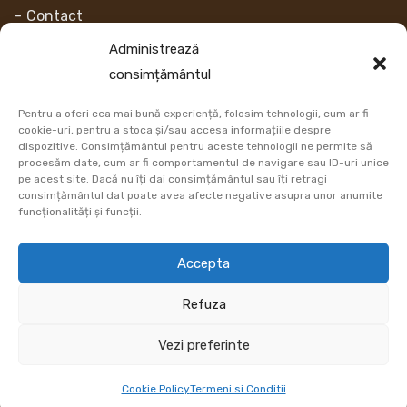
Contact
Despre noi
Administrează
consimțământul
Contul Meu
Pentru a oferi cea mai bună experiență, folosim tehnologii, cum ar fi
Link-uri
cookie-uri, pentru a stoca și/sau accesa informațiile despre
dispozitive. Consimțământul pentru aceste tehnologii ne permite să
procesăm date, cum ar fi comportamentul de navigare sau ID-uri unice
Retur
pe acest site. Dacă nu îți dai consimțământul sau îți retragi
consimțământul dat poate avea afecte negative asupra unor anumite
Metoda de plata
funcționalități și funcții.
Informatii Livrare
Accepta
Cum comand
Refuza
DATE COMERCIALE
Vezi preferinte
Cookie Policy
Termeni si Conditii