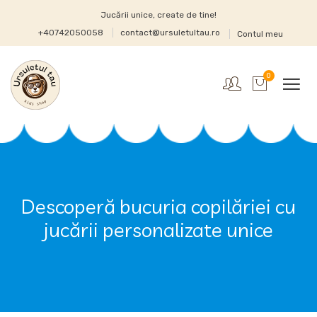
Jucării unice, create de tine!
+40742050058
contact@ursuletultau.ro
Contul meu
0
Descoperă bucuria copilăriei cu
jucării personalizate unice