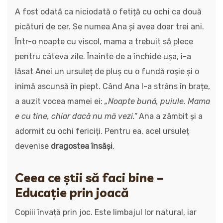
A fost odată ca niciodată o fetiță cu ochi ca două
picături de cer. Se numea Ana și avea doar trei ani.
Într-o noapte cu viscol, mama a trebuit să plece
pentru câteva zile. Înainte de a închide ușa, i-a
lăsat Anei un ursuleț de pluș cu o fundă roșie și o
inimă ascunsă în piept. Când Ana l-a strâns în brațe,
a auzit vocea mamei ei:
„Noapte bună, puiule. Mama
e cu tine, chiar dacă nu mă vezi.”
Ana a zâmbit și a
adormit cu ochi fericiți. Pentru ea, acel ursuleț
devenise
dragostea însăși
.
Ceea ce știi să faci bine –
Educație prin joacă
Copiii învață prin joc. Este limbajul lor natural, iar