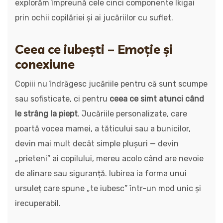
explorăm împreună cele cinci componente Ikigai
prin ochii copilăriei și ai jucăriilor cu suflet.
Ceea ce iubești – Emoție și
conexiune
Copiii nu îndrăgesc jucăriile pentru că sunt scumpe
sau sofisticate, ci pentru
ceea ce simt atunci când
le strâng la piept
. Jucăriile personalizate, care
poartă vocea mamei, a tăticului sau a bunicilor,
devin mai mult decât simple plușuri — devin
„prieteni” ai copilului, mereu acolo când are nevoie
de alinare sau siguranță. Iubirea ia forma unui
ursuleț care spune „te iubesc” într-un mod unic și
irecuperabil.