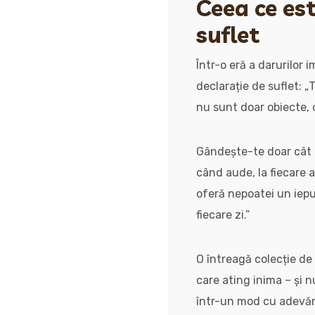
Ceea ce est
suflet
Într-o eră a darurilor 
declarație de suflet: „
nu sunt doar obiecte, ci
Gândește-te doar cât d
când aude, la fiecare 
oferă nepoatei un iepu
fiecare zi.”
O întreagă colecție de
care ating inima – și n
într-un mod cu adevăr