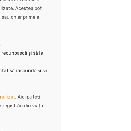
alizate. Acestea pot
 sau chiar primele
;
e recunoască și să le
ntat să răspundă și să
nalizat
. Aici puteți
registrări din viața