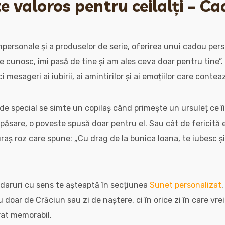
e valoros pentru ceilalți – Ca
impersonale și a produselor de serie, oferirea unui cadou per
Te cunosc, îmi pasă de tine și am ales ceva doar pentru tine”.
 mesageri ai iubirii, ai amintirilor și ai emoțiilor care contea
e special se simte un copilaș când primește un ursuleț ce 
apăsare, o poveste spusă doar pentru el. Sau cât de fericită
raș roz care spune: „Cu drag de la bunica Ioana, te iubesc ș
 daruri cu sens te așteaptă în secțiunea
Sunet personalizat
u doar de Crăciun sau zi de naștere, ci în orice zi în care vrei
at memorabil.