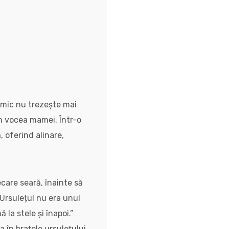
Nimic nu trezește mai
în vocea mamei. Într-o
 oferind alinare,
ecare seară, înainte să
 Ursulețul nu era unul
la stele și înapoi.”
 în brațele ursulețului