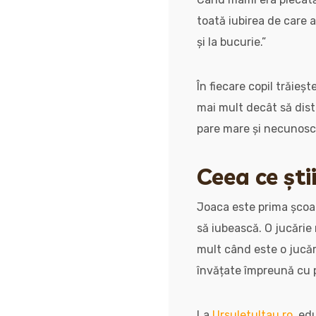
toată iubirea de care a
și la bucurie.”
În fiecare copil trăieșt
mai mult decât să dist
pare mare și necunosc
Ceea ce ști
Joaca este prima școală
să iubească. O jucărie 
mult când este o jucăr
învățate împreună cu p
La
Ursuletultau.ro
, ed