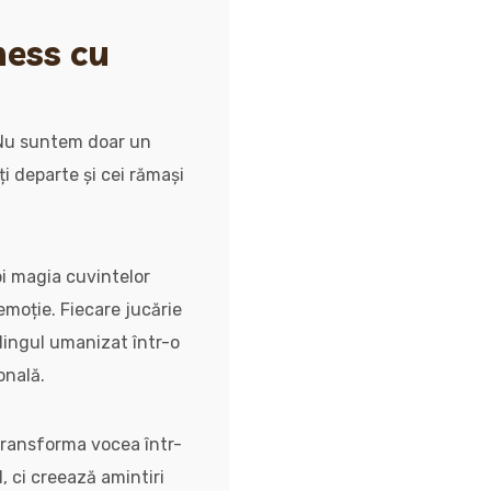
ness cu
. Nu suntem doar un
i departe și cei rămași
oi magia cuvintelor
emoție. Fiecare jucărie
ingul umanizat într-o
onală.
 transforma vocea într-
, ci creează amintiri