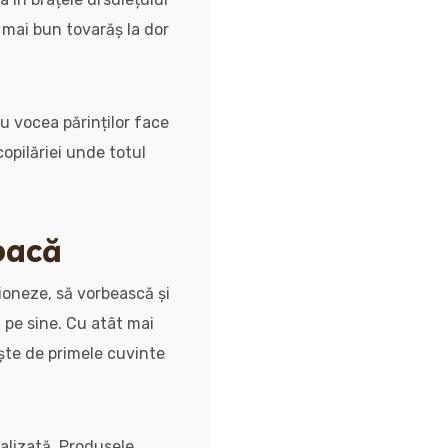
l mai bun tovarăș la dor
 cu vocea părinților face
opilăriei unde totul
joacă
ționeze, să vorbească și
ă pe sine. Cu atât mai
ește de primele cuvinte
alizată. Produsele