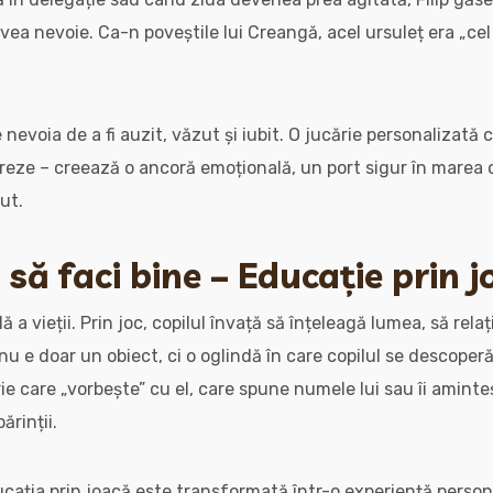
vea nevoie. Ca-n poveștile lui Creangă, acel ursuleț era „ce
e nevoia de a fi auzit, văzut și iubit. O jucărie personalizată
reze – creează o ancoră emoțională, un port sigur în marea c
ut.
i să faci bine – Educație prin 
 a vieții. Prin joc, copilul învață să înțeleagă lumea, să rela
nu e doar un obiect, ci o oglindă în care copilul se descoper
ie care „vorbește” cu el, care spune numele lui sau îi amint
ărinții.
ucația prin joacă este transformată într-o experiență person