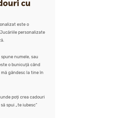
douri cu
sonalizat este o
 Jucăriile personalizate
ză.
îi spune numele, sau
 este o bunicuță când
i mă gândesc la tine în
, unde poți crea cadouri
 să spui „te iubesc”