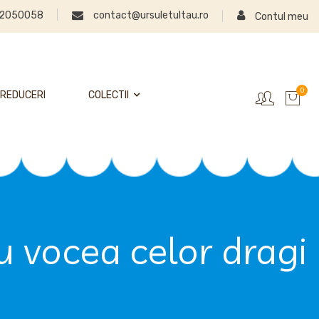
2050058
contact@ursuletultau.ro
Contul meu
0
REDUCERI
COLECTII
u vocea celor dragi