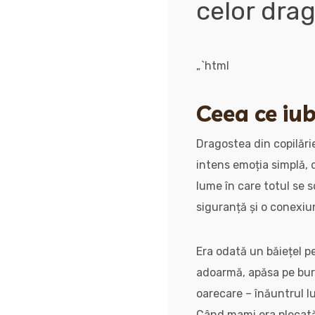
celor drag
„`html
Ceea ce iub
Dragostea din copilări
intens emoția simplă, 
lume în care totul se 
siguranță și o conexiu
Era odată un băiețel pe
adoarmă, apăsa pe burt
oarecare – înăuntrul lu
Când mami era plecată 