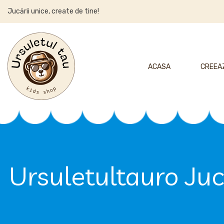
Jucării unice, create de tine!
ACASA
CREEAZ
Ursuletultauro Juc