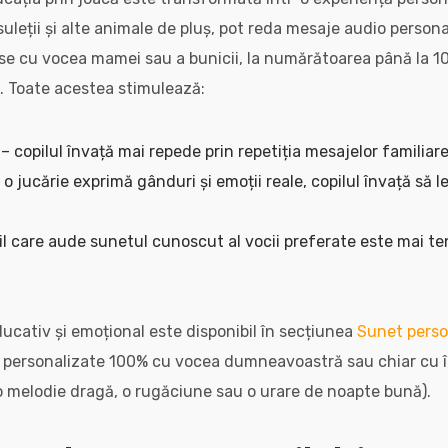
suleții și alte animale de pluș, pot reda mesaje audio person
use cu vocea mamei sau a bunicii, la numărătoarea până la 10
. Toate acestea stimulează:
 copilul învață mai repede prin repetiția mesajelor familiare
 jucărie exprimă gânduri și emoții reale, copilul învață să l
 care aude sunetul cunoscut al vocii preferate este mai te
ucativ și emoțional este disponibil în secțiunea
Sunet perso
 personalizate 100% cu vocea dumneavoastră sau chiar cu în
, o melodie dragă, o rugăciune sau o urare de noapte bună).