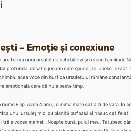
i
ești – Emoție și conexiune
e are forma unui ursuleț cu ochi blânzi și o voce familiară. 
dar profundă, decât o jucărie care spune „Te iubesc” exact 
schimbă, acea voce din burtica ursulețului rămâne constantă,
ne emoțională care dăinuie peste timp.
 nume Filip. Avea 4 ani și o inimă mare cât o zi de vară. În fi
ica unui ursuleț mic, cu blăniță pufoasă și năsuc catifelat.
i trăia vocea mamei: „Noapte bună, puiul meu. Te iubesc până 
în delegație sau când ziua devenea prea agitată, Filip găsea