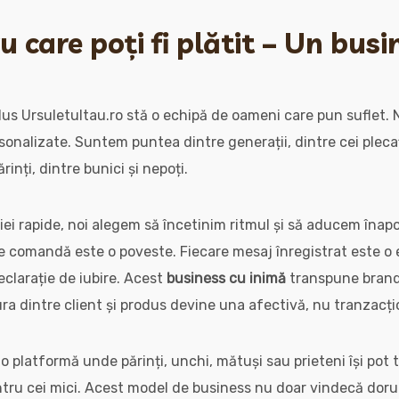
 care poți fi plătit – Un busi
odus Ursuletultau.ro stă o echipă de oameni care pun suflet
sonalizate. Suntem puntea dintre generații, dintre cei plecaț
ărinți, dintre bunici și nepoți.
iei rapide, noi alegem să încetinim ritmul și să aducem înap
re comandă este o poveste. Fiecare mesaj înregistrat este o 
eclarație de iubire. Acest
business cu inimă
transpune brand
ura dintre client și produs devine una afectivă, nu tranzacți
 o platformă unde părinți, unchi, mătuși sau prieteni își pot
ntru cei mici. Acest model de business nu doar vindecă dorul