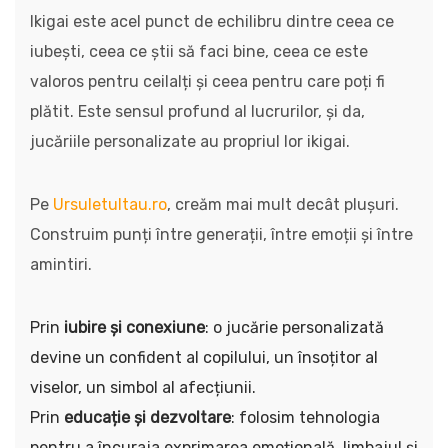
Ikigai este acel punct de echilibru dintre ceea ce
iubești, ceea ce știi să faci bine, ceea ce este
valoros pentru ceilalți și ceea pentru care poți fi
plătit. Este sensul profund al lucrurilor, și da,
jucăriile personalizate au propriul lor ikigai.
Pe
Ursuletultau.ro
, creăm mai mult decât plușuri.
Construim punți între generații, între emoții și între
amintiri.
Prin
iubire și conexiune
: o jucărie personalizată
devine un confident al copilului, un însoțitor al
viselor, un simbol al afecțiunii.
Prin
educație și dezvoltare
: folosim tehnologia
pentru a încuraja exprimarea emoțională, limbajul și