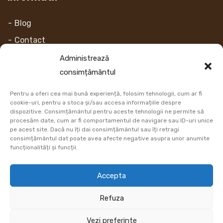
Blog
Contact
Despre noi
Administrează
consimțământul
Contul Meu
Pentru a oferi cea mai bună experiență, folosim tehnologii, cum ar fi
Link-uri
cookie-uri, pentru a stoca și/sau accesa informațiile despre
dispozitive. Consimțământul pentru aceste tehnologii ne permite să
procesăm date, cum ar fi comportamentul de navigare sau ID-uri unice
Retur
pe acest site. Dacă nu îți dai consimțământul sau îți retragi
consimțământul dat poate avea afecte negative asupra unor anumite
Metoda de plata
funcționalități și funcții.
Informatii Livrare
Accepta
Cum comand
Refuza
DATE COMERCIALE
Vezi preferinte