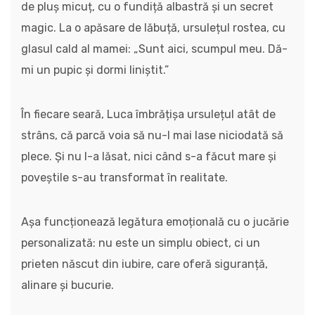
de pluș micuț, cu o fundiță albastră și un secret
magic. La o apăsare de lăbuță, ursulețul rostea, cu
glasul cald al mamei: „Sunt aici, scumpul meu. Dă-
mi un pupic și dormi liniștit.”
În fiecare seară, Luca îmbrățișa ursulețul atât de
strâns, că parcă voia să nu-l mai lase niciodată să
plece. Și nu l-a lăsat, nici când s-a făcut mare și
poveștile s-au transformat în realitate.
Așa funcționează legătura emoțională cu o jucărie
personalizată: nu este un simplu obiect, ci un
prieten născut din iubire, care oferă siguranță,
alinare și bucurie.