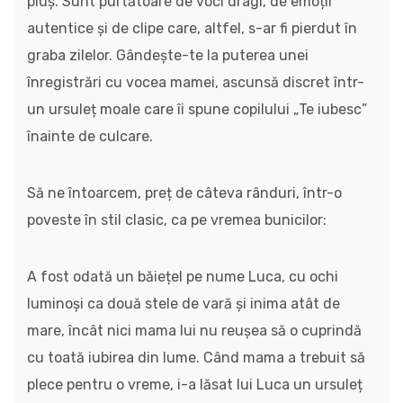
pluș. Sunt purtătoare de voci dragi, de emoții
autentice și de clipe care, altfel, s-ar fi pierdut în
graba zilelor. Gândește-te la puterea unei
înregistrări cu vocea mamei, ascunsă discret într-
un ursuleț moale care îi spune copilului „Te iubesc”
înainte de culcare.
Să ne întoarcem, preț de câteva rânduri, într-o
poveste în stil clasic, ca pe vremea bunicilor:
A fost odată un băiețel pe nume Luca, cu ochi
luminoși ca două stele de vară și inima atât de
mare, încât nici mama lui nu reușea să o cuprindă
cu toată iubirea din lume. Când mama a trebuit să
plece pentru o vreme, i-a lăsat lui Luca un ursuleț