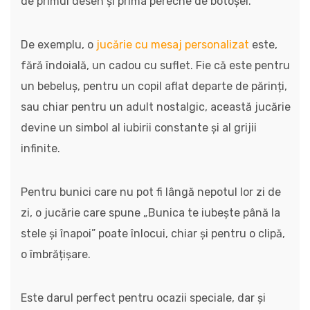
de primul desen și prima pereche de botoșei.
De exemplu, o
jucărie cu mesaj personalizat
este,
fără îndoială, un cadou cu suflet. Fie că este pentru
un bebeluș, pentru un copil aflat departe de părinți,
sau chiar pentru un adult nostalgic, această jucărie
devine un simbol al iubirii constante și al grijii
infinite.
Pentru bunici care nu pot fi lângă nepotul lor zi de
zi, o jucărie care spune „Bunica te iubește până la
stele și înapoi” poate înlocui, chiar și pentru o clipă,
o îmbrățișare.
Este darul perfect pentru ocazii speciale, dar și