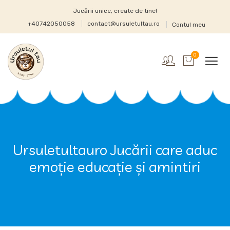
Jucării unice, create de tine!
+40742050058
contact@ursuletultau.ro
Contul meu
0
Ursuletultauro Jucării care aduc
emoție educație și amintiri