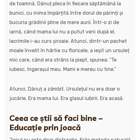
de toamnă. Dănuț pleca în fiecare săptămână la
bunici, cu inima împărțită între dorul de părinți și
bucuria grădinii pline de mere aurii. Într-o zi de
iarnă, când mama lui nu a putut veni după el,
lacrimile i-au curs șiroaie. Atunci, dintr-un pachet
moale învelit în hârtie cu floricele, a ieșit un ursuleț
mic care, când era strâns la piept, spunea: “Te
iubesc, îngerașul meu. Mami e mereu cu tine.”
Atunci, Dănuț a zâmbit. Ursulețul nu era doar o
jucărie. Era mama lui. Era glasul iubirii. Era acasă.
Ceea ce știi să faci bine –
Educație prin joacă
Jocul nu este doar distracție. Este metoda naturală