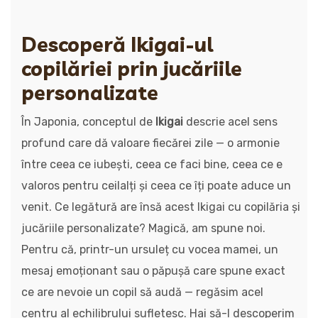
Descoperă Ikigai-ul
copilăriei prin jucăriile
personalizate
În Japonia, conceptul de
Ikigai
descrie acel sens
profund care dă valoare fiecărei zile — o armonie
între ceea ce iubești, ceea ce faci bine, ceea ce e
valoros pentru ceilalți și ceea ce îți poate aduce un
venit. Ce legătură are însă acest Ikigai cu copilăria și
jucăriile personalizate? Magică, am spune noi.
Pentru că, printr-un ursuleț cu vocea mamei, un
mesaj emoționant sau o păpușă care spune exact
ce are nevoie un copil să audă — regăsim acel
centru al echilibrului sufletesc. Hai să-l descoperim