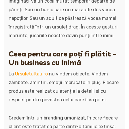
Imaginați-vă un copil mutat temporar departe de
părinți. Sau un bunic care nu mai aude des vocea
nepoților. Sau un adult ce păstrează vocea mamei
înregistrată într-un ursuleț drag. În aceste gesturi
mărunte, jucăriile noastre devin punți între inimi.
Ceea pentru care poți fi plătit –
Un business cu inimă
La
Ursuletultau.ro
nu vindem obiecte. Vindem
zâmbete, amintiri, emoții îmbrăcate în pluș. Fiecare
produs este realizat cu atenție la detalii și cu
respect pentru povestea celui care îl va primi.
Credem într-un
branding umanizat
, în care fiecare
client este tratat ca parte dintr-o familie extinsă.