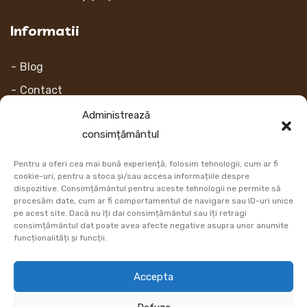
Informatii
Blog
Contact
Despre noi
Administrează
consimțământul
Contul Meu
Pentru a oferi cea mai bună experiență, folosim tehnologii, cum ar fi
Link-uri
cookie-uri, pentru a stoca și/sau accesa informațiile despre
dispozitive. Consimțământul pentru aceste tehnologii ne permite să
procesăm date, cum ar fi comportamentul de navigare sau ID-uri unice
Retur
pe acest site. Dacă nu îți dai consimțământul sau îți retragi
consimțământul dat poate avea afecte negative asupra unor anumite
Metoda de plata
funcționalități și funcții.
Informatii Livrare
Accepta
Cum comand