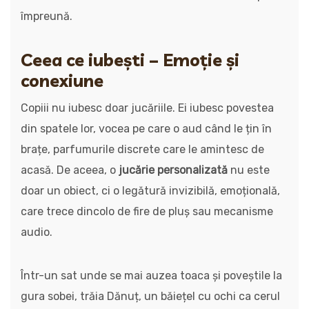
împreună.
Ceea ce iubești – Emoție și
conexiune
Copiii nu iubesc doar jucăriile. Ei iubesc povestea
din spatele lor, vocea pe care o aud când le țin în
brațe, parfumurile discrete care le amintesc de
acasă. De aceea, o
jucărie personalizată
nu este
doar un obiect, ci o legătură invizibilă, emoțională,
care trece dincolo de fire de pluș sau mecanisme
audio.
Într-un sat unde se mai auzea toaca și poveștile la
gura sobei, trăia Dănuț, un băiețel cu ochi ca cerul