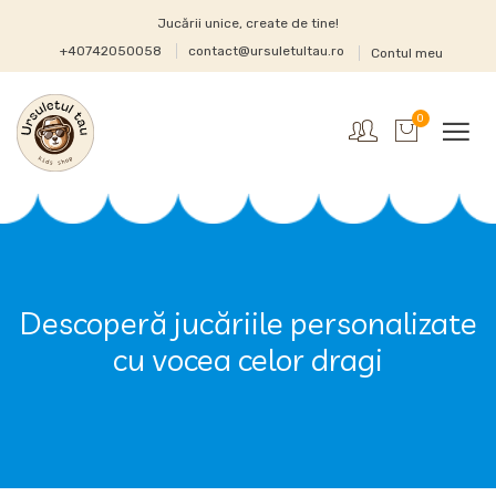
Jucării unice, create de tine!
+40742050058
contact@ursuletultau.ro
Contul meu
0
Descoperă jucăriile personalizate
cu vocea celor dragi