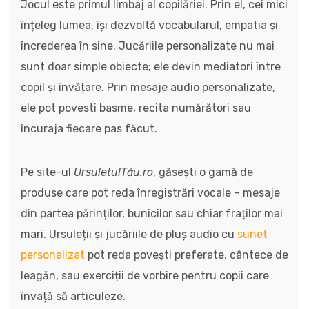
Jocul este primul limbaj al copilăriei. Prin el, cei mici
înțeleg lumea, își dezvoltă vocabularul, empatia și
încrederea în sine. Jucăriile personalizate nu mai
sunt doar simple obiecte; ele devin mediatori între
copil și învățare. Prin mesaje audio personalizate,
ele pot povesti basme, recita numărători sau
încuraja fiecare pas făcut.
Pe site-ul
UrsuletulTău.ro
, găsești o gamă de
produse care pot reda înregistrări vocale – mesaje
din partea părinților, bunicilor sau chiar fraților mai
mari. Ursuleții și jucăriile de pluș audio cu
sunet
personalizat
pot reda povești preferate, cântece de
leagăn, sau exerciții de vorbire pentru copii care
învață să articuleze.