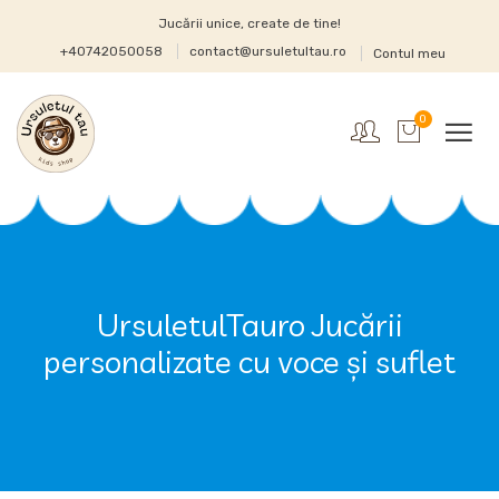
Jucării unice, create de tine!
+40742050058
contact@ursuletultau.ro
Contul meu
0
UrsuletulTauro Jucării
personalizate cu voce și suflet