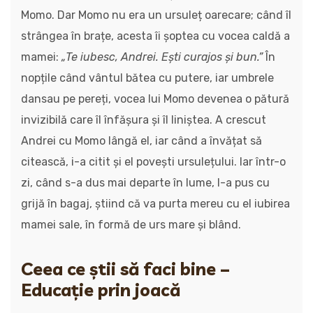
Momo. Dar Momo nu era un ursuleț oarecare; când îl
strângea în brațe, acesta îi șoptea cu vocea caldă a
mamei:
„Te iubesc, Andrei. Ești curajos și bun.”
În
nopțile când vântul bătea cu putere, iar umbrele
dansau pe pereți, vocea lui Momo devenea o pătură
invizibilă care îl înfășura și îl liniștea. A crescut
Andrei cu Momo lângă el, iar când a învățat să
citească, i-a citit și el povești ursulețului. Iar într-o
zi, când s-a dus mai departe în lume, l-a pus cu
grijă în bagaj, știind că va purta mereu cu el iubirea
mamei sale, în formă de urs mare și blând.
Ceea ce știi să faci bine –
Educație prin joacă