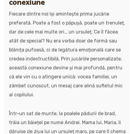
conexiune
Fiecare dintre noi își amintește prima jucărie
preferată. Poate a fost o păpușă, poate un trenuleț,
dar de cele mai multe ori… un ursuleț. Ce îl făcea
atât de special? Nu era vorba doar de formă sau
blănița pufoasă, ci de legătura emoțională care se
credea indestructibilă. Prin jucăriile personalizate,
această conexiune devine și mai profundă, pentru
că ele vin cu o atingere unică: vocea familiei, un
zâmbet cunoscut, un mesaj care alină sufletul mic
al copilului.
Într-un sat de munte, la poalele pădurii de brad,
trăia un băiețel pe nume Andrei. Mama lui, Maria, îi
dăruise de ziua lui un ursuleț maro, pe care îl chema