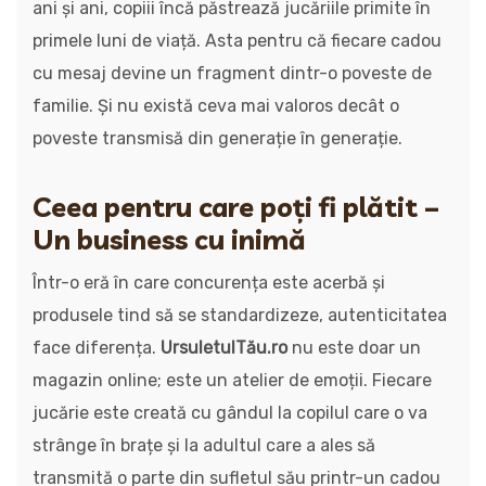
ani și ani, copiii încă păstrează jucăriile primite în
primele luni de viață. Asta pentru că fiecare cadou
cu mesaj devine un fragment dintr-o poveste de
familie. Și nu există ceva mai valoros decât o
poveste transmisă din generație în generație.
Ceea pentru care poți fi plătit –
Un business cu inimă
Într-o eră în care concurența este acerbă și
produsele tind să se standardizeze, autenticitatea
face diferența.
UrsuletulTău.ro
nu este doar un
magazin online; este un atelier de emoții. Fiecare
jucărie este creată cu gândul la copilul care o va
strânge în brațe și la adultul care a ales să
transmită o parte din sufletul său printr-un cadou