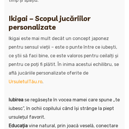
timp și spațiu.
Ikigai – Scopul jucăriilor
personalizate
Ikigai este mai mult decât un concept japonez
pentru sensul vieții – este o punte între ce iubești,
ce știi să faci bine, ce este valoros pentru ceilalți și
pentru ce poți fi plătit. În inima acestui echilibru, se
află jucăriile personalizate oferite de
UrsuletulTău.ro
.
Iubirea
se regăsește în vocea mamei care spune „te
iubesc”, în ochii copilului când își strânge la piept
ursulețul favorit.
Educația
vine natural, prin joacă veselă, conectare