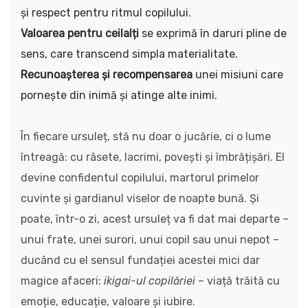
și respect pentru ritmul copilului.
Valoarea pentru ceilalți
se exprimă în daruri pline de
sens, care transcend simpla materialitate.
Recunoașterea și recompensarea
unei misiuni care
pornește din inimă și atinge alte inimi.
În fiecare ursuleț, stă nu doar o jucărie, ci o lume
întreagă: cu râsete, lacrimi, povești și îmbrățișări. El
devine confidentul copilului, martorul primelor
cuvinte și gardianul viselor de noapte bună. Și
poate, într-o zi, acest ursuleț va fi dat mai departe –
unui frate, unei surori, unui copil sau unui nepot –
ducând cu el sensul fundației acestei mici dar
magice afaceri:
ikigai-ul copilăriei
– viață trăită cu
emoție, educație, valoare și iubire.