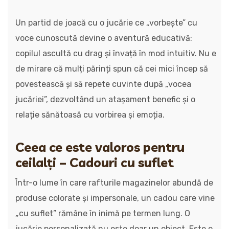
Un partid de joacă cu o jucărie ce „vorbește” cu
voce cunoscută devine o aventură educativă:
copilul ascultă cu drag și învață în mod intuitiv. Nu e
de mirare că mulți părinți spun că cei mici încep să
povestească și să repete cuvinte după „vocea
jucăriei”, dezvoltând un atașament benefic și o
relație sănătoasă cu vorbirea și emoția.
Ceea ce este valoros pentru
ceilalți – Cadouri cu suflet
Într-o lume în care rafturile magazinelor abundă de
produse colorate și impersonale, un cadou care vine
„cu suflet” rămâne în inimă pe termen lung. O
jucărie personalizată nu este doar un obiect. Este o