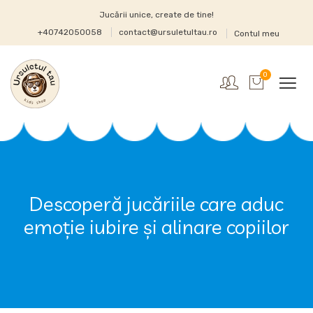
Jucării unice, create de tine!
+40742050058
contact@ursuletultau.ro
Contul meu
0
Descoperă jucăriile care aduc
emoție iubire și alinare copiilor