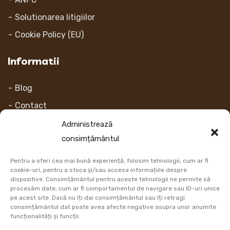
Solutionarea litigiilor
Cookie Policy (EU)
Informatii
Blog
Contact
Despre noi
Administrează
consimțământul
Contul Meu
Pentru a oferi cea mai bună experiență, folosim tehnologii, cum ar fi
Link-uri
cookie-uri, pentru a stoca și/sau accesa informațiile despre
dispozitive. Consimțământul pentru aceste tehnologii ne permite să
procesăm date, cum ar fi comportamentul de navigare sau ID-uri unice
Retur
pe acest site. Dacă nu îți dai consimțământul sau îți retragi
consimțământul dat poate avea afecte negative asupra unor anumite
Metoda de plata
funcționalități și funcții.
Informatii Livrare