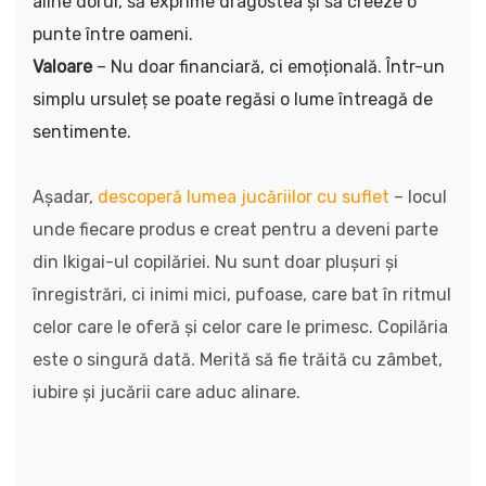
aline dorul, să exprime dragostea și să creeze o
punte între oameni.
Valoare
– Nu doar financiară, ci emoțională. Într-un
simplu ursuleț se poate regăsi o lume întreagă de
sentimente.
Așadar,
descoperă lumea jucăriilor cu suflet
– locul
unde fiecare produs e creat pentru a deveni parte
din Ikigai-ul copilăriei. Nu sunt doar plușuri și
înregistrări, ci inimi mici, pufoase, care bat în ritmul
celor care le oferă și celor care le primesc. Copilăria
este o singură dată. Merită să fie trăită cu zâmbet,
iubire și jucării care aduc alinare.