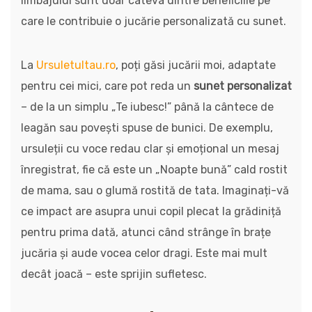
limbajului sunt doar câteva dintre beneficiile pe
care le contribuie o jucărie personalizată cu sunet.
La
Ursuletultau.ro
, poți găsi jucării moi, adaptate
pentru cei mici, care pot reda un
sunet personalizat
– de la un simplu „Te iubesc!” până la cântece de
leagăn sau povești spuse de bunici. De exemplu,
ursuleții cu voce redau clar și emoțional un mesaj
înregistrat, fie că este un „Noapte bună” cald rostit
de mama, sau o glumă rostită de tata. Imaginați-vă
ce impact are asupra unui copil plecat la grădiniță
pentru prima dată, atunci când strânge în brațe
jucăria și aude vocea celor dragi. Este mai mult
decât joacă – este sprijin sufletesc.