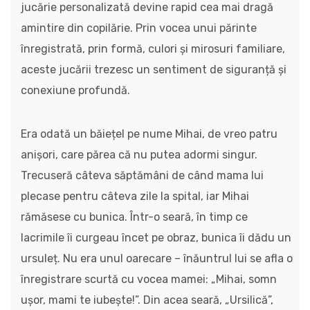
jucărie personalizată devine rapid cea mai dragă
amintire din copilărie. Prin vocea unui părinte
înregistrată, prin formă, culori și mirosuri familiare,
aceste jucării trezesc un sentiment de siguranță și
conexiune profundă.
Era odată un băiețel pe nume Mihai, de vreo patru
anișori, care părea că nu putea adormi singur.
Trecuseră câteva săptămâni de când mama lui
plecase pentru câteva zile la spital, iar Mihai
rămăsese cu bunica. Într-o seară, în timp ce
lacrimile îi curgeau încet pe obraz, bunica îi dădu un
ursuleț. Nu era unul oarecare – înăuntrul lui se afla o
înregistrare scurtă cu vocea mamei: „Mihai, somn
ușor, mami te iubește!”. Din acea seară, „Ursilică”,