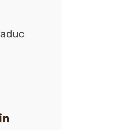
 aduc
in