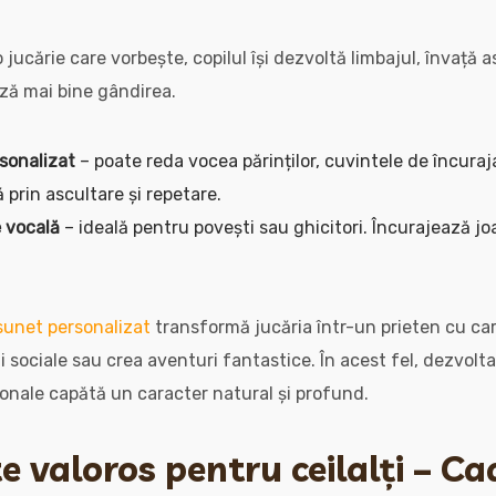
 jucărie care vorbește, copilul își dezvoltă limbajul, învață 
ază mai bine gândirea.
sonalizat
– poate reda vocea părinților, cuvintele de încura
ă prin ascultare și repetare.
e vocală
– ideală pentru povești sau ghicitori. Încurajează joa
sunet personalizat
transformă jucăria într-un prieten cu car
 sociale sau crea aventuri fantastice. În acest fel, dezvolta
ționale capătă un caracter natural și profund.
e valoros pentru ceilalți – Ca