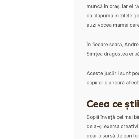
muncă în oraș, iar el r
ca plapuma în zilele g
auzi vocea mamei care 
În fiecare seară, Andre
Simțea dragostea ei pă
Aceste jucării sunt po
copiilor o ancoră afect
Ceea ce ști
Copiii învață cel mai b
de a-și exersa creativi
doar o sursă de confor