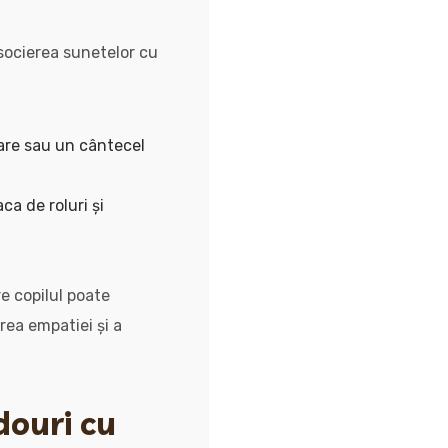
asocierea sunetelor cu
jare sau un cântecel
ca de roluri și
e copilul poate
rea empatiei și a
douri cu