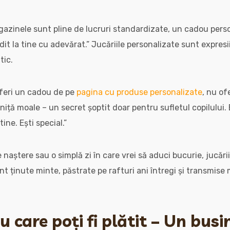
gazinele sunt pline de lucruri standardizate, un cadou per
t la tine cu adevărat.” Jucăriile personalizate sunt expresii ra
tic.
oferi un cadou de pe
pagina cu produse personalizate
, nu ofe
iță moale – un secret șoptit doar pentru sufletul copilului. 
tine. Ești special.”
e naștere sau o simplă zi în care vrei să aduci bucurie, jucăr
nt ținute minte, păstrate pe rafturi ani întregi și transmise
 care poți fi plătit – Un busi