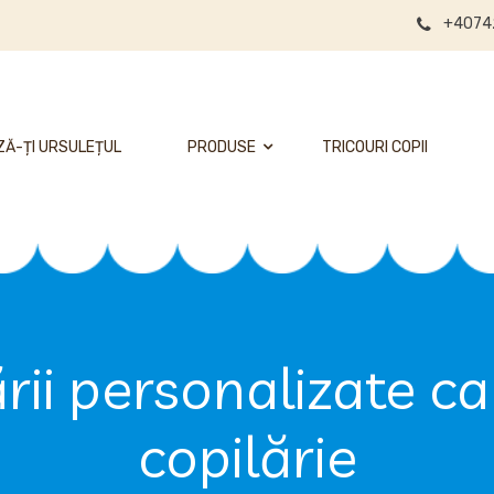
+4074
Ă-ȚI URSULEȚUL
PRODUSE
TRICOURI COPII
ii personalizate car
copilărie