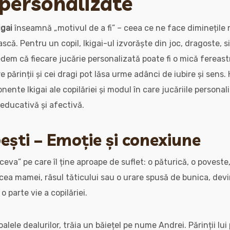
 personalizate
igai
înseamnă „motivul de a fi” – ceea ce ne face diminețile 
că. Pentru un copil, Ikigai-ul izvorăște din joc, dragoste, s
edem că fiecare jucărie personalizată poate fi o mică fereastr
 părinții și cei dragi pot lăsa urme adânci de iubire și sens
ente Ikigai ale copilăriei și modul în care jucăriile persona
educativă și afectivă.
ești – Emoție și conexiune
„ceva” pe care îl ține aproape de suflet: o păturică, o poveste,
cea mamei, râsul tăticului sau o urare spusă de bunica, dev
o parte vie a copilăriei.
oalele dealurilor, trăia un băiețel pe nume Andrei. Părinții lu