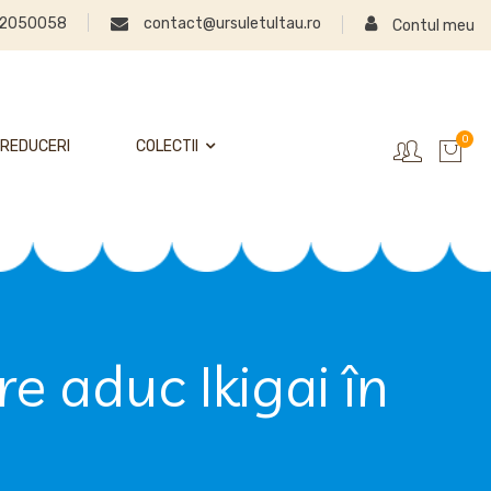
2050058
contact@ursuletultau.ro
Contul meu
0
REDUCERI
COLECTII
e aduc Ikigai în