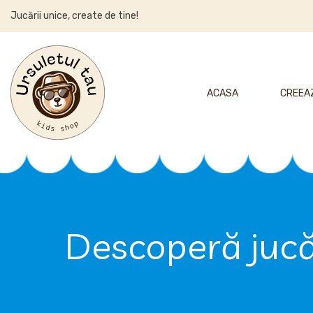
Jucării unice, create de tine!
ACASA
CREEAZ
Descoperă jucăr