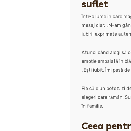
suflet
Într-o lume în care ma
mesaj clar: „M-am gândi
iubirii exprimate auten
Atunci când alegi să 
emoție ambalată în blăn
„Ești iubit. Îmi pasă de 
Fie că e un botez, zi d
alegeri care rămân. Su
în familie.
Ceea pentru