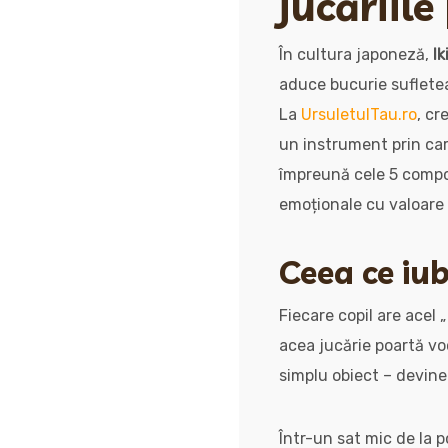
jucăriile
În cultura japoneză,
Ik
aduce bucurie sufleteas
La
UrsuletulTau.ro
, cr
un instrument prin care
împreună cele 5 compon
emoționale cu valoare 
Ceea ce iub
Fiecare copil are acel 
acea jucărie poartă vo
simplu obiect – devine 
Într-un sat mic de la p