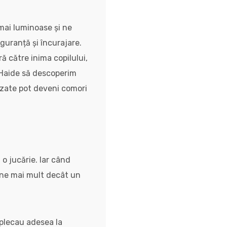
mai luminoase și ne
iguranță și încurajare.
ă către inima copilului,
. Haide să descoperim
lizate pot deveni comori
 o jucărie. Iar când
ine mai mult decât un
i plecau adesea la