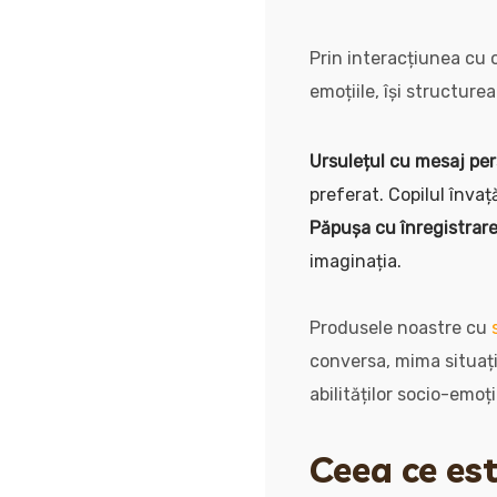
Prin interacțiunea cu o
emoțiile, își structure
Ursulețul cu mesaj per
preferat. Copilul învaț
Păpușa cu înregistrar
imaginația.
Produsele noastre cu
conversa, mima situații
abilităților socio-emo
Ceea ce est