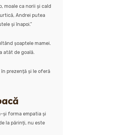
, moale ca norii și cald
urtică, Andrei putea
ele și înapoi.”
scultând șoaptele mamei.
a atât de goală.
în prezență și le oferă
joacă
 a-și forma empatia și
e la părinți, nu este