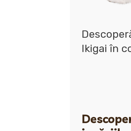
Descoperă
Ikigai în c
Descoperă