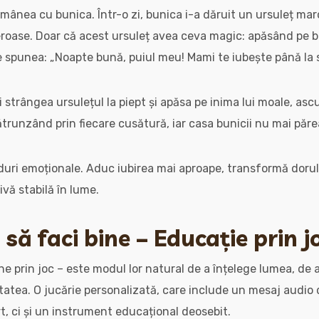
ămânea cu bunica. Într-o zi, bunica i-a dăruit un ursuleț maro
eroase. Doar că acest ursuleț avea ceva magic: apăsând pe b
spunea: „Noapte bună, puiul meu! Mami te iubește până la st
i strângea ursulețul la piept și apăsa pe inima lui moale, a
trunzând prin fiecare cusătură, iar casa bunicii nu mai păre
duri emoționale. Aduc iubirea mai aproape, transformă dorul 
ivă stabilă în lume.
i să faci bine – Educație prin 
ine prin joc – este modul lor natural de a înțelege lumea, de
tatea. O jucărie personalizată, care include un mesaj audio d
t, ci și un instrument educațional deosebit.