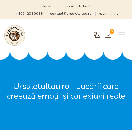
Jucării unice, create de tine!
+40742050058
contact@ursuletultau.ro
Contul meu
0
Ursuletultau ro – Jucării care
creează emoții și conexiuni reale