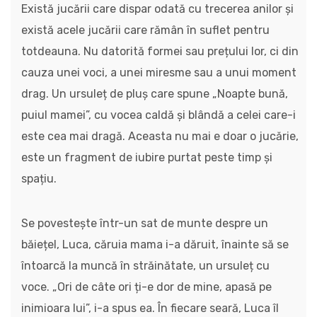
Există jucării care dispar odată cu trecerea anilor și
există acele jucării care rămân în suflet pentru
totdeauna. Nu datorită formei sau prețului lor, ci din
cauza unei voci, a unei miresme sau a unui moment
drag. Un ursuleț de pluș care spune „Noapte bună,
puiul mamei”, cu vocea caldă și blândă a celei care-i
este cea mai dragă. Aceasta nu mai e doar o jucărie,
este un fragment de iubire purtat peste timp și
spațiu.
Se povestește într-un sat de munte despre un
băiețel, Luca, căruia mama i-a dăruit, înainte să se
întoarcă la muncă în străinătate, un ursuleț cu
voce. „Ori de câte ori ți-e dor de mine, apasă pe
inimioara lui”, i-a spus ea. În fiecare seară, Luca îl