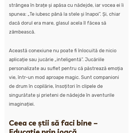
strângea în brațe și apăsa cu nădejde, iar vocea ei îi
spunea: „Te iubesc până la stele și înapoi”. Și, chiar
dacă dorul era mare, glasul acela îl făcea să
zâmbească.
Această conexiune nu poate fi înlocuită de nicio
aplicație sau jucărie „inteligentă”. Jucăriile
personalizate au suflet pentru că păstrează emoția
vie, într-un mod aproape magic. Sunt companioni
de drum în copilărie, însoțitori în clipele de
singurătate și prieteni de nădejde în aventurile
imaginației.
Ceea ce știi să faci bine –
Educație prin joacă