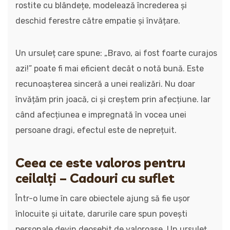
rostite cu blândețe, modelează încrederea și
deschid ferestre către empatie și învățare.
Un ursuleț care spune: „Bravo, ai fost foarte curajos
azi!” poate fi mai eficient decât o notă bună. Este
recunoașterea sinceră a unei realizări. Nu doar
învățăm prin joacă, ci și creștem prin afecțiune. Iar
când afecțiunea e impregnată în vocea unei
persoane dragi, efectul este de neprețuit.
Ceea ce este valoros pentru
ceilalți – Cadouri cu suflet
Într-o lume în care obiectele ajung să fie ușor
înlocuite și uitate, darurile care spun povești
personale devin deosebit de valoroase. Un ursuleț