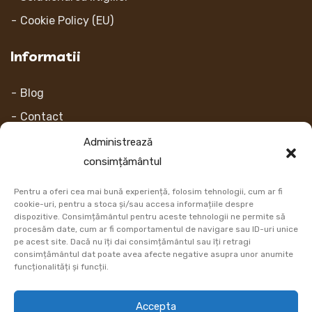
Cookie Policy (EU)
Informatii
Blog
Contact
Despre noi
Administrează
consimțământul
Contul Meu
Pentru a oferi cea mai bună experiență, folosim tehnologii, cum ar fi
Link-uri
cookie-uri, pentru a stoca și/sau accesa informațiile despre
dispozitive. Consimțământul pentru aceste tehnologii ne permite să
procesăm date, cum ar fi comportamentul de navigare sau ID-uri unice
Retur
pe acest site. Dacă nu îți dai consimțământul sau îți retragi
consimțământul dat poate avea afecte negative asupra unor anumite
Metoda de plata
funcționalități și funcții.
Informatii Livrare
Accepta
Cum comand