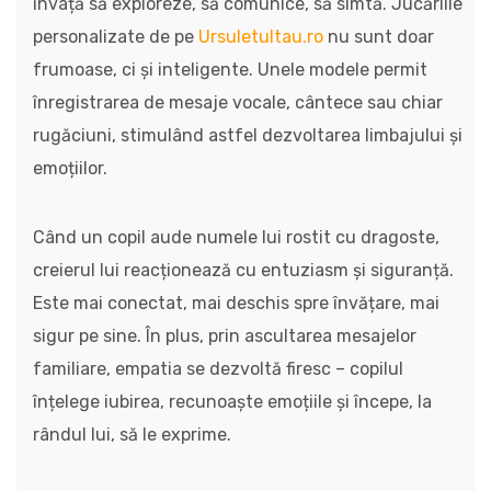
învață să exploreze, să comunice, să simtă. Jucăriile
personalizate de pe
Ursuletultau.ro
nu sunt doar
frumoase, ci și inteligente. Unele modele permit
înregistrarea de mesaje vocale, cântece sau chiar
rugăciuni, stimulând astfel dezvoltarea limbajului și
emoțiilor.
Când un copil aude numele lui rostit cu dragoste,
creierul lui reacționează cu entuziasm și siguranță.
Este mai conectat, mai deschis spre învățare, mai
sigur pe sine. În plus, prin ascultarea mesajelor
familiare, empatia se dezvoltă firesc – copilul
înțelege iubirea, recunoaște emoțiile și începe, la
rândul lui, să le exprime.