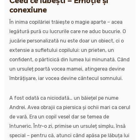
Ceea ce iubești – Emoție și
conexiune
În inima copilăriei trăiește o magie aparte – acea
legătură pură cu lucrurile care ne aduc bucurie. O
jucărie personalizată nu este doar un obiect, ci o
extensie a sufletului copilului: un prieten, un
confident, o părticică din lumea lui minunată. Când
un ursuleț poartă vocea mamei, atingerea devine
îmbrățișare, iar vocea devine cântecul somnului.
A fost odată ca niciodată… un băiețel pe nume
Andrei. Avea obrajii ca piersica și ochii mari ca cerul
de vară. Era un copil vesel dar se temea de
întuneric. Într-o zi, primise un ursuleț simplu, însă
special – pentru că, atunci când apăsa pe lăbuța lui