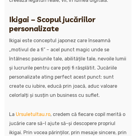
creează legături reale, vii, în lumea digitală.
Ikigai – Scopul jucăriilor
personalizate
Ikigai este conceptul japonez care înseamnă
„motivul de a fi” – acel punct magic unde se
întâlnesc pasiunile tale, abilitățile tale, nevoile lumii
și lucrurile pentru care poți fi răsplătit. Jucăriile
personalizate ating perfect acest punct: sunt
create cu iubire, educă prin joacă, aduc valoare
celorlalți și susțin un business cu suflet.
La
Ursuletultau.ro
, credem că fiecare copil merită o
jucărie care să-l ajute să-și descopere propriul
ikigai. Prin vocea părinților, prin mesaje sincere, prin