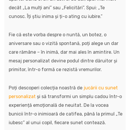
decât „La mulți ani” sau „Felicitări”. Spui: „Te
cunosc. Îți știu inima și ți-o ating cu iubire.”
Fie că este vorba despre o nuntă, un botez, o
aniversare sau o vizită spontană, poți alege un dar
care rămâne – în inimă, dar mai ales în amintire. Un
mesaj personalizat devine podul dintre dăruitor și
primitor, într-o formă ce rezistă vremurilor.
Poți descoperi colecția noastră de
jucării cu sunet
personalizat
și să transformi un simplu cadou într-o
experiență emoțională de neuitat. De la vocea
bunicii într-o inimioară de catifea, până la primul „Te
iubesc” al unui copil, fiecare sunet contează.