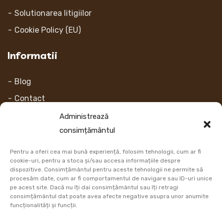
Solutionarea litigiilor
Cookie Policy (EU)
Informatii
Blog
Contact
Despre noi
Administrează
consimțământul
Contul Meu
Pentru a oferi cea mai bună experiență, folosim tehnologii, cum ar fi
Link-uri
cookie-uri, pentru a stoca și/sau accesa informațiile despre
dispozitive. Consimțământul pentru aceste tehnologii ne permite să
procesăm date, cum ar fi comportamentul de navigare sau ID-uri unice
Retur
pe acest site. Dacă nu îți dai consimțământul sau îți retragi
consimțământul dat poate avea afecte negative asupra unor anumite
Metoda de plata
funcționalități și funcții.
Informatii Livrare