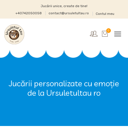
Jucării unice, create de tine!
+40742050058
contact@ursuletultau.ro
Contul meu
0
Jucării personalizate cu emoție
de la Ursuletultau ro