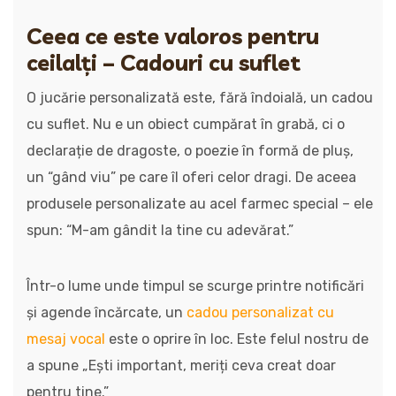
Ceea ce este valoros pentru
ceilalți – Cadouri cu suflet
O jucărie personalizată este, fără îndoială, un cadou
cu suflet. Nu e un obiect cumpărat în grabă, ci o
declarație de dragoste, o poezie în formă de pluș,
un “gând viu” pe care îl oferi celor dragi. De aceea
produsele personalizate au acel farmec special – ele
spun: “M-am gândit la tine cu adevărat.”
Într-o lume unde timpul se scurge printre notificări
și agende încărcate, un
cadou personalizat cu
mesaj vocal
este o oprire în loc. Este felul nostru de
a spune „Ești important, meriți ceva creat doar
pentru tine.”