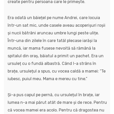
create pentru persoana care le primește.
Era odată un băiețel pe nume Andrei, care locuia
într-un sat mic, unde casele aveau acoperișuri roșii
și nucii bătrâni aruncau umbre lungi peste ulițe.
Într-una din zilele în care tatăl plecase iarăși la
muncă, iar mama fusese nevoită să rămână la
spitalul din oraș, băiatul a primit un pachet. Era un
ursuleț cu o fundă albastră. Când l-a strâns în
brațe, ursulețul a spus, cu vocea caldă a mamei: “Te
iubesc, puiul meu. Mama e mereu cu tine.”
Și-a pus capul pe pernă, cu ursulețul în brațe, iar
lumea n-a mai părut atât de mare și de rece. Pentru
că vocea mamei era acolo. Pentru că dragostea nu