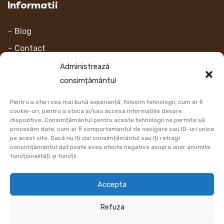
Informatii
Blog
Contact
Despre noi
Administrează
consimțământul
Contul Meu
Pentru a oferi cea mai bună experiență, folosim tehnologii, cum ar fi
Link-uri
cookie-uri, pentru a stoca și/sau accesa informațiile despre
dispozitive. Consimțământul pentru aceste tehnologii ne permite să
procesăm date, cum ar fi comportamentul de navigare sau ID-uri unice
Retur
pe acest site. Dacă nu îți dai consimțământul sau îți retragi
consimțământul dat poate avea afecte negative asupra unor anumite
Metoda de plata
funcționalități și funcții.
Informatii Livrare
Accepta
Cum comand
Refuza
DATE COMERCIALE