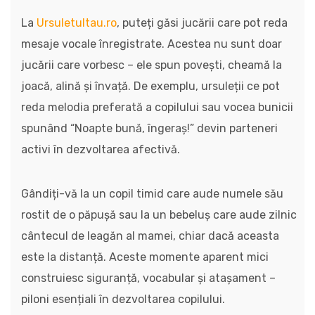
La
Ursuletultau.ro
, puteți găsi jucării care pot reda
mesaje vocale înregistrate. Acestea nu sunt doar
jucării care vorbesc – ele spun povești, cheamă la
joacă, alină și învață. De exemplu, ursuleții ce pot
reda melodia preferată a copilului sau vocea bunicii
spunând “Noapte bună, îngeraș!” devin parteneri
activi în dezvoltarea afectivă.
Gândiți-vă la un copil timid care aude numele său
rostit de o păpușă sau la un bebeluș care aude zilnic
cântecul de leagăn al mamei, chiar dacă aceasta
este la distanță. Aceste momente aparent mici
construiesc siguranță, vocabular și atașament –
piloni esențiali în dezvoltarea copilului.