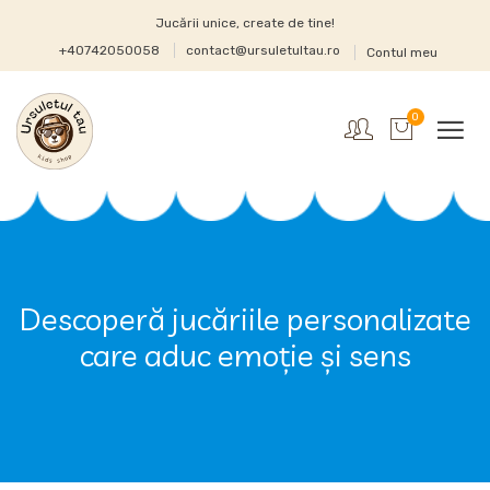
Jucării unice, create de tine!
+40742050058
contact@ursuletultau.ro
Contul meu
0
Descoperă jucăriile personalizate
care aduc emoție și sens