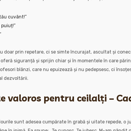
 tău cuvânt!”
 puiuț!”
”
nu doar prin repetare, ci se simte încurajat, ascultat și conect
 oferă siguranță și sprijin chiar și în momentele în care părin
profesori blânzi, care nu epuizează și nu pedepsesc, ci însoțe
l dezvoltării.
e valoros pentru ceilalți – Ca
dourile sunt adesea cumpărate în grabă și uitate repede, o j
ne în inimă. Ea spune: „Te cunosc. Te iubesc. M-am gândit cu