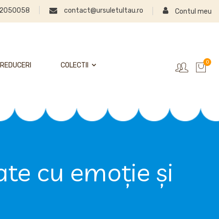
2050058
contact@ursuletultau.ro
Contul meu
0
REDUCERI
COLECTII
te cu emoție și