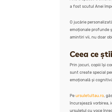
a fost scutul Anei împ
O jucărie personalizat
emoționale profunde și 
amintiri vii, nu doar o
Ceea ce ști
Prin jocuri, copiii își
sunt create special p
emoțională și cognitiv
Pe
ursuletultau.ro
, gă
încurajează vorbirea, 
ursulețul cu voce înreg