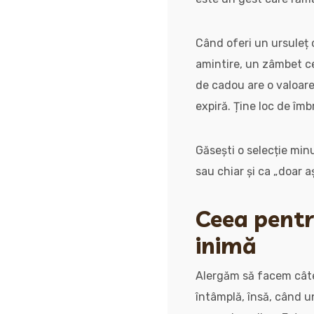
Când oferi un ursuleț 
amintire, un zâmbet ce 
de cadou are o valoare 
expiră. Ține loc de îmb
Găsești o selecție mi
sau chiar și ca „doar 
Ceea pentru
inimă
Alergăm să facem câte p
întâmplă, însă, când u