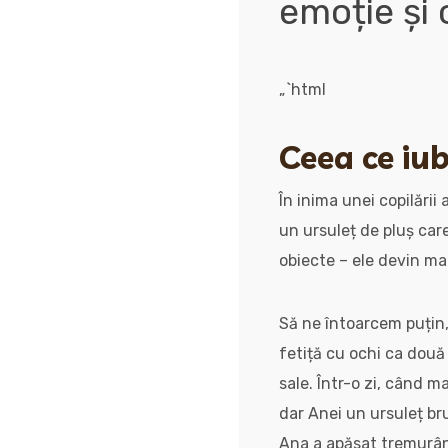
emoție și
„`html
Ceea ce iub
În inima unei copilării
un ursuleț de pluș car
obiecte – ele devin mart
Să ne întoarcem puțin, 
fetiță cu ochi ca două
sale. Într-o zi, când m
dar Anei un ursuleț bru
Ana a apăsat tremurând,