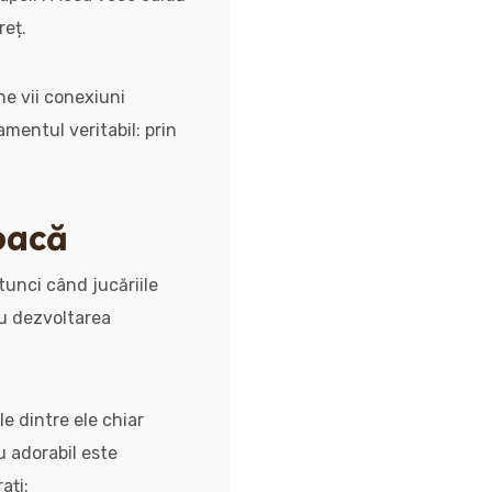
reț.
ne vii conexiuni
amentul veritabil: prin
joacă
atunci când jucăriile
ru dezvoltarea
e dintre ele chiar
u adorabil este
ați: