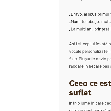
„Bravo, ai spus primul
„Mami te iubește mult,
„La mulți ani, prințesă!
Astfel, copilul învață 
vocale personalizate îi
fizic. Plușurile devin 
răbdare în fiecare pas a
Ceea ce est
suflet
Într-o lume în care ca
este un gest care rămâ