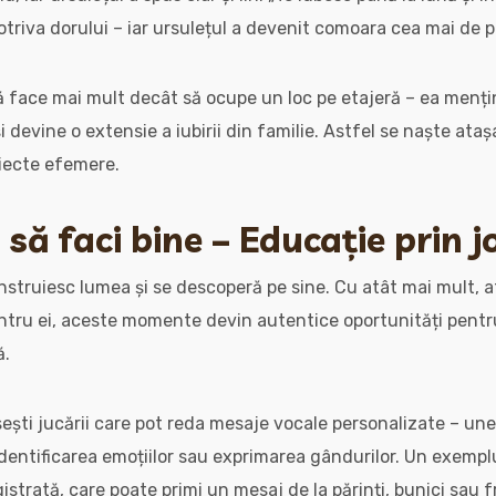
otriva dorului – iar ursulețul a devenit comoara cea mai de p
ă face mai mult decât să ocupe un loc pe etajeră – ea menți
devine o extensie a iubirii din familie. Astfel se naște ataș
biecte efemere.
i să faci bine – Educație prin 
 construiesc lumea și se descoperă pe sine. Cu atât mai mult, 
entru ei, aceste momente devin autentice oportunități pent
ă.
sești jucării care pot reda mesaje vocale personalizate – unel
identificarea emoțiilor sau exprimarea gândurilor. Un exempl
istrată, care poate primi un mesaj de la părinți, bunici sau fr