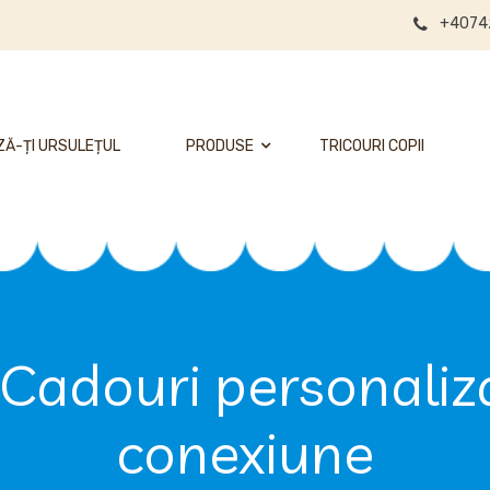
+4074
Ă-ȚI URSULEȚUL
PRODUSE
TRICOURI COPII
 Cadouri personaliza
conexiune