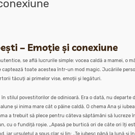
 conexiune
ești – Emoție și conexiune
 autentice, se află lucrurile simple: vocea caldă a mamei, o m
e captează toate acestea într-un mod magic. Jucăriile pers
orii tăcuți ai primelor vise, emoții și legături.
în stilul povestitorilor de odinioară. Era o dată, nu departe d
 alune și inima mare cât o pâine caldă. O chema Ana și iub
ama a trebuit să plece pentru câteva săptămâni să lucreze în a
n, cu o fundiță roșie. „Apasă pe burtică ori de câte ori îți es
 iar ursulețul a spus clar și lin: „Te iubesc până la lună și î