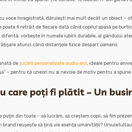
cu voce înregistrată, dăruiești mai mult decât un obiect – of
poate fi retrăit de fiecare dată când copilul apasă pe burtic
diferită: vorbește în numele iubirii durabile, al gândului aten
rățișare atunci când distanțele fizice despart oamenii.
nunată de
jucării personalizate audio aici
, ideale pentru anive
așa” – pentru că uneori nu ai nevoie de motiv pentru a spune 
 care poți fi plătit – Un busi
uțin din toate – să lucrăm, să creștem copii, să fim prezenți
n brand reușește să țină vie esența umanității? Ursuletultau