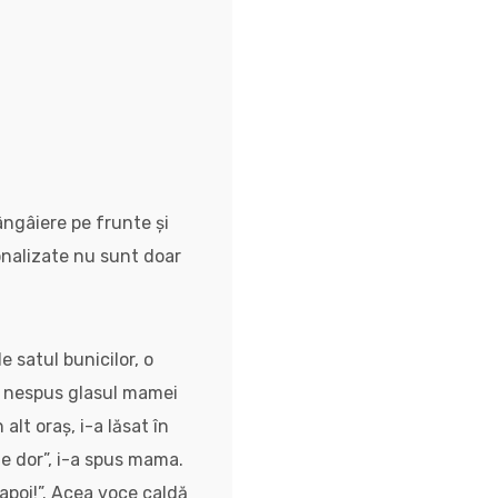
ângâiere pe frunte și
onalizate nu sunt doar
e satul bunicilor, o
ea nespus glasul mamei
lt oraș, i-a lăsat în
te dor”, i-a spus mama.
napoi!”. Acea voce caldă