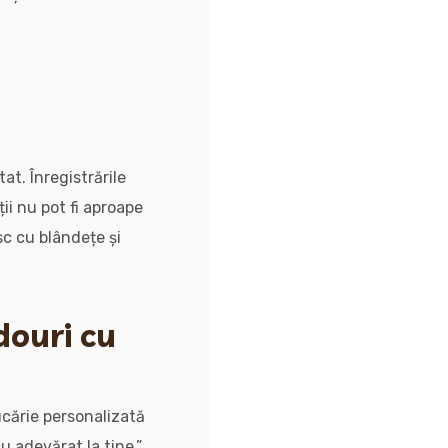
at. Înregistrările
ții nu pot fi aproape
sc cu blândețe și
douri cu
ucărie personalizată
 adevărat la tine.”