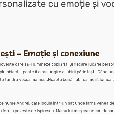
rsonalizate cu emoție și vo
ești – Emoție și conexiune
poveste care să-i lumineze copilăria. Și fiecare jucărie pers
u obiect – poate fi o prelungire a iubirii părintești. Când un
ște tandru vocea mamei: „Noapte bună, iubirea mea”, lumea 
pe nume Andrei, care locuia într-un sat unde iarna venea d
ca într-o poveste de Ispirescu. Mama lui mergea uneori depa