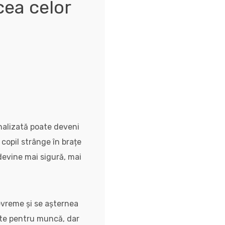
cea celor
onalizată poate deveni
 copil strânge în brațe
devine mai sigură, mai
evreme și se așternea
rte pentru muncă, dar