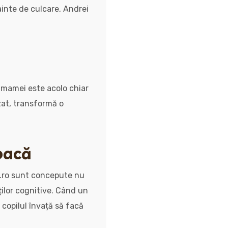
nainte de culcare, Andrei
a mamei este acolo chiar
zat, transformă o
joacă
tau.ro sunt concepute nu
ăților cognitive. Când un
 copilul învață să facă