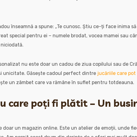
adou înseamnă a spune: „Te cunosc. Știu ce-ți face inima să b
eat special pentru ei – numele brodat, vocea mamei sau cân
 niciodată.
sonalizat nu este doar un cadou de ziua copilului sau de Cră
 și unicitate. Găsește cadoul perfect dintre
jucăriile care po
ește un zâmbet care va rămâne în suflet pentru totdeauna.
 care poți fi plătit – Un busi
e doar un magazin online. Este un atelier de emoții, unde fi