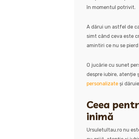
în momentul potrivit.
A dărui un astfel de c
simt când ceva este cr
amintiri ce nu se pierd
O jucărie cu sunet per
despre iubire, atenție
personalizate
și dărui
Ceea pentru
inimă
Ursuletultau.ro nu est