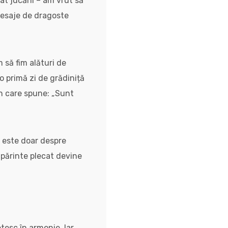
ât jucării – am vrut să
mesaje de dragoste
m să fim alături de
 o primă zi de grădiniță
un care spune: „Sunt
u este doar despre
i părinte plecat devine
tesc în armonie. Iar