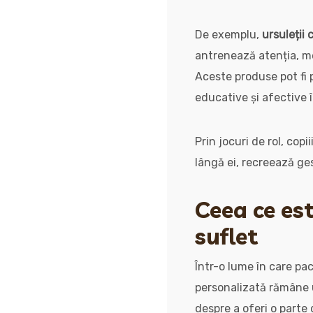
De exemplu,
ursuleții 
antrenează atenția, mem
Aceste produse pot fi 
educative și afective î
Prin jocuri de rol, copi
lângă ei, recreează ges
Ceea ce est
suflet
Într-o lume în care pac
personalizată rămâne u
despre a oferi o parte 