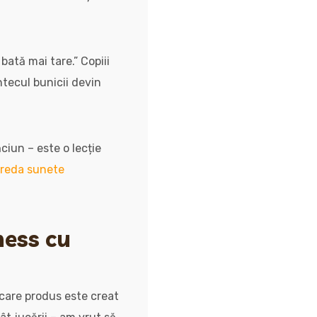
ată mai tare.” Copiii
tecul bunicii devin
ciun – este o lecție
t reda sunete
ness cu
ecare produs este creat