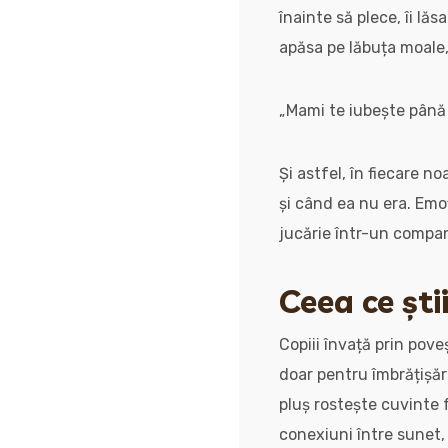
înainte să plece, îi lă
apăsa pe lăbuța moale,
„Mami te iubește până l
Și astfel, în fiecare 
și când ea nu era. Emo
jucărie într-un compan
Ceea ce ști
Copiii învață prin pove
doar pentru îmbrățișări
pluș rostește cuvinte f
conexiuni între sunet, 