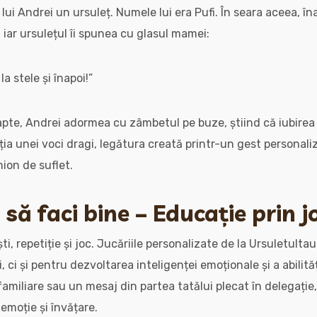
sa lui Andrei un ursuleț. Numele lui era Pufi. În seara aceea, î
 iar ursulețul îi spunea cu glasul mamei:
a stele și înapoi!”
noapte, Andrei adormea cu zâmbetul pe buze, știind că iubire
ția unei voci dragi, legătura creată printr-un gest personali
ion de suflet.
i să faci bine – Educație prin 
ști, repetiție și joc. Jucăriile personalizate de la Ursuletul
, ci și pentru dezvoltarea inteligenței emoționale și a abilit
amiliare sau un mesaj din partea tatălui plecat în delegație,
emoție și învățare.