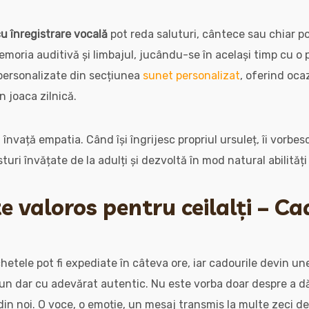
cu înregistrare vocală
pot reda saluturi, cântece sau chiar poe
oria auditivă și limbajul, jucându-se în același timp cu o păr
personalizate din secțiunea
sunet personalizat
, oferind oca
n joaca zilnică.
ii învață empatia. Când își îngrijesc propriul ursuleț, îi vorbesc
turi învățate de la adulți și dezvoltă în mod natural abilităț
e valoros pentru ceilalți – Ca
hetele pot fi expediate în câteva ore, iar cadourile devin uneo
n dar cu adevărat autentic. Nu este vorba doar despre a dăr
din noi. O voce, o emoție, un mesaj transmis la multe zeci de 