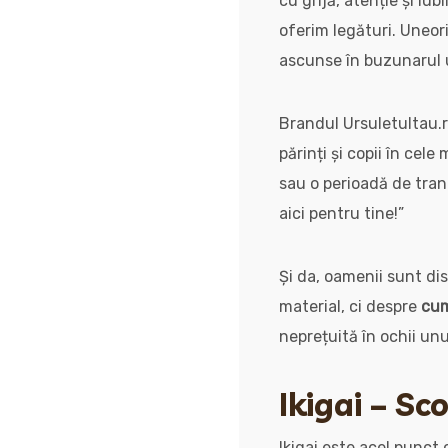
cu grijă, atenție și iu
oferim legături. Uneor
ascunse în buzunarul u
Brandul Ursuletultau.
părinți și copii în cel
sau o perioadă de tran
aici pentru tine!”
Și da, oamenii sunt di
material, ci despre
cum
neprețuită în ochii unui
Ikigai – Sc
Ikigai este acel punct 