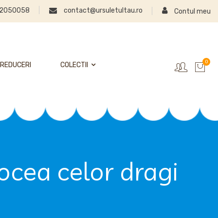
2050058
contact@ursuletultau.ro
Contul meu
0
REDUCERI
COLECTII
vocea celor dragi