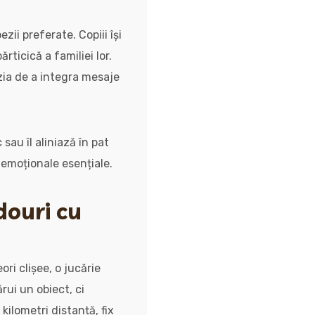
zii preferate. Copiii își
ticică a familiei lor.
zia de a integra mesaje
 sau îl aliniază în pat
i emoționale esențiale.
douri cu
ri clișee, o jucărie
ui un obiect, ci
kilometri distanță, fix