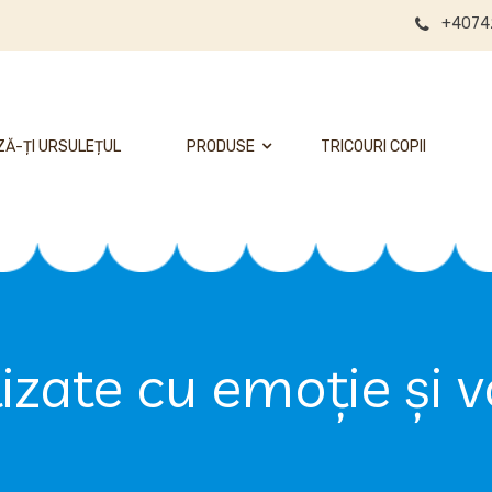
+4074
Ă-ȚI URSULEȚUL
PRODUSE
TRICOURI COPII
izate cu emoție și 