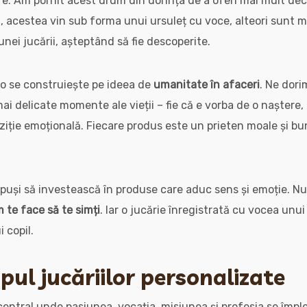
bire. Am pornit acest drum din dorința de a oferi mai mult dec
i, acestea vin sub forma unui ursuleț cu voce, alteori sunt 
nei jucării, așteptând să fie descoperite.
ro se construiește pe ideea de
umanitate în afaceri
. Ne dori
e mai delicate momente ale vieții – fie că e vorba de o naștere,
ziție emoțională. Fiecare produs este un prieten moale și b
spuși să investească în produse care aduc sens și emoție. N
 te face să te simți
. Iar o jucărie înregistrată cu vocea unu
 copil.
opul jucăriilor personalizate
central unde pasiunea, vocația, misiunea și profesia se împle