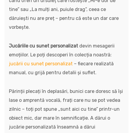
când oferi un ursuleț care rostește „Mi-e dor de
tine” sau „La mulți ani, puiule drag”, ceea ce
dăruiești nu are preț – pentru că este un dar care
vorbește.
Jucăriile cu sunet personalizat
devin mesagerii
emoțiilor. Le poți descoperi în colecția noastră:
jucării cu sunet personalizat
– fiecare realizată
manual, cu grijă pentru detalii și suflet.
Părinții plecați în deplasări, bunici care doresc să își
lase o amprentă vocală, frați care nu se pot vedea
zilnic – toți pot spune „sunt aici cu tine” printr-un
obiect mic, dar mare în semnificație. A dărui o
jucărie personalizată înseamnă a dărui