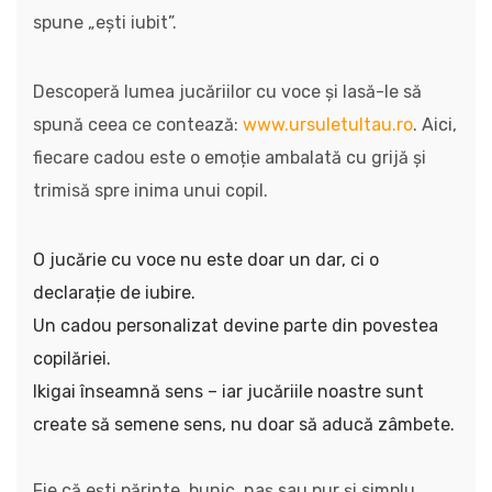
spune „ești iubit”.
Descoperă lumea jucăriilor cu voce și lasă-le să
spună ceea ce contează:
www.ursuletultau.ro
. Aici,
fiecare cadou este o emoție ambalată cu grijă și
trimisă spre inima unui copil.
O jucărie cu voce nu este doar un dar, ci o
declarație de iubire.
Un cadou personalizat devine parte din povestea
copilăriei.
Ikigai înseamnă sens – iar jucăriile noastre sunt
create să semene sens, nu doar să aducă zâmbete.
Fie că ești părinte, bunic, naș sau pur și simplu