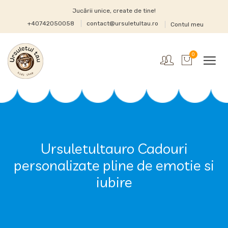
Jucării unice, create de tine!
+40742050058
contact@ursuletultau.ro
Contul meu
0
Ursuletultauro Cadouri
personalizate pline de emotie si
iubire