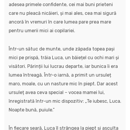
adesea primele confidente, cei mai buni prieteni
care nu pleacă nicăieri, și mai ales, cea mai sigură
ancoră în vremuri în care lumea pare prea mare
pentru umerii mici ai copilariei.
Într-un sătuc de munte, unde zăpada topea pași
mici pe prispă, trăia Luca, un băiețel cu ochi mari și
visători. Părinții lui lucrau departe, iar bunica îi era
lumea întreagă. Într-o iarnă, a primit un ursuleț
maro, moale, cu un nasture mic în piept. Dar acest
ursuleț avea ceva special – vocea mamei lui,
înregistrată într-un mic dispozitiv: „Te iubesc, Luca.
Noapte bună, puiule.”
În fiecare seară, Luca îl strângea la piept și asculta