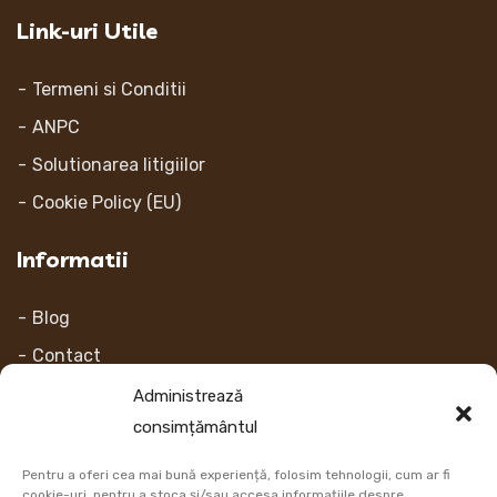
Link-uri Utile
Termeni si Conditii
ANPC
Solutionarea litigiilor
Cookie Policy (EU)
Informatii
Blog
Contact
Despre noi
Administrează
consimțământul
Contul Meu
Pentru a oferi cea mai bună experiență, folosim tehnologii, cum ar fi
Link-uri
cookie-uri, pentru a stoca și/sau accesa informațiile despre