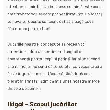
afecțiune, amintiri. Un business cu inimă este acela
care transformă fiecare pachet livrat într-un mesaj:
„cineva te iubește suficient cât să aleagă ceva
făcut doar pentru tine”.
Jucăriile noastre, concepute să redea voci
autentice, aduc un sentiment tangibil de
apartenență pentru copii și părinți. Iar atunci când
clienții noștri ne scriu că „ursulețul cu vocea tatei a
fost singurul care l-a făcut să râdă după ce a
plecat în armată”, știm că misiunea noastră merge
dincolo de comerț.
Ikigai – Scopul jucăriilor