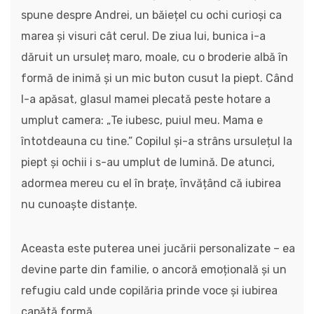
spune despre Andrei, un băiețel cu ochi curioși ca
marea și visuri cât cerul. De ziua lui, bunica i-a
dăruit un ursuleț maro, moale, cu o broderie albă în
formă de inimă și un mic buton cusut la piept. Când
l-a apăsat, glasul mamei plecată peste hotare a
umplut camera: „Te iubesc, puiul meu. Mama e
întotdeauna cu tine.” Copilul și-a strâns ursulețul la
piept și ochii i s-au umplut de lumină. De atunci,
adormea mereu cu el în brațe, învățând că iubirea
nu cunoaște distanțe.
Aceasta este puterea unei jucării personalizate – ea
devine parte din familie, o ancoră emoțională și un
refugiu cald unde copilăria prinde voce și iubirea
capătă formă.