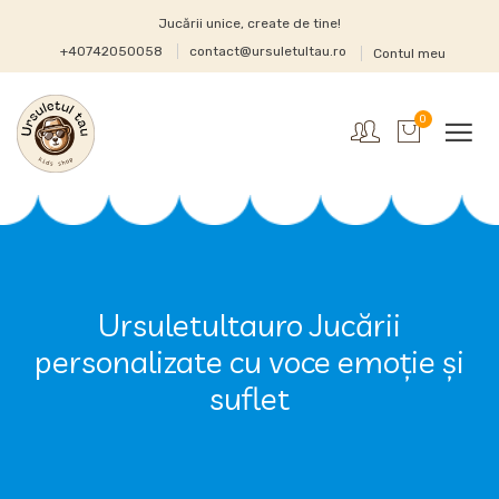
Jucării unice, create de tine!
+40742050058
contact@ursuletultau.ro
Contul meu
0
Ursuletultauro Jucării
personalizate cu voce emoție și
suflet