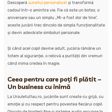
Descoperă
sunetul personalizat
și transformă
cadoul într-o amintire vie. Fie că este un botez, o
aniversare sau un simplu „Mi-a fost dor de tine”,
aceste jucării trec dincolo de simpla funcționalitate
și devin adevărate simboluri personale.
Și când acel copil devine adult, jucăria rămâne un
totem al siguranței, o relicvă a purității din vremuri
când inima credea în magie.
Ceea pentru care poți fi plătit –
Un business cu inimă
La Ursuletultau.ro, jucăriile sunt create cu grijă, cu
emoție și cu respect pentru povestea fiecărui copil.
Dincolo de broderii fine și sisteme audio ascunse în