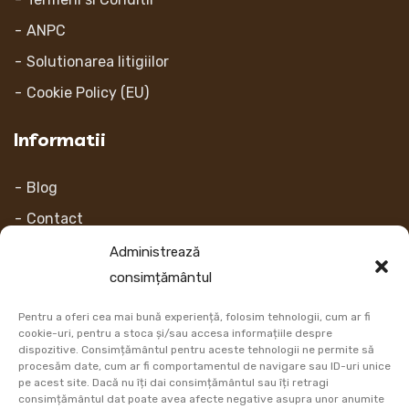
ANPC
Solutionarea litigiilor
Cookie Policy (EU)
Informatii
Blog
Contact
Despre noi
Administrează
consimțământul
Contul Meu
Pentru a oferi cea mai bună experiență, folosim tehnologii, cum ar fi
Link-uri
cookie-uri, pentru a stoca și/sau accesa informațiile despre
dispozitive. Consimțământul pentru aceste tehnologii ne permite să
procesăm date, cum ar fi comportamentul de navigare sau ID-uri unice
Retur
pe acest site. Dacă nu îți dai consimțământul sau îți retragi
consimțământul dat poate avea afecte negative asupra unor anumite
Metoda de plata