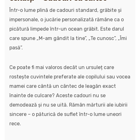
Într-o lume plină de cadouri standard, grăbite și
impersonale, o jucărie personalizată rămâne ca o
picătură limpede într-un ocean grăbit. Este darul
care spune „M-am gândit la tine”, „Te cunosc”, „Îmi
pasă”.
Ce poate fi mai valoros decât un ursuleț care
rostește cuvintele preferate ale copilului sau vocea
mamei care cântă un cântec de leagăn exact
înainte de culcare? Aceste cadouri nu se
demodează și nu se uită. Rămân mărturii ale iubirii
sincere – o păturică de suflet într-o lume uneori
rece.