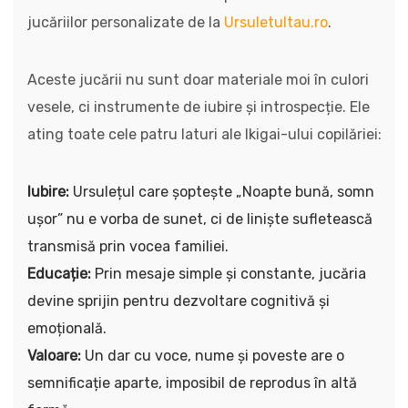
jucăriilor personalizate de la
Ursuletultau.ro
.
Aceste jucării nu sunt doar materiale moi în culori
vesele, ci instrumente de iubire și introspecție. Ele
ating toate cele patru laturi ale Ikigai-ului copilăriei:
Iubire:
Ursulețul care șoptește „Noapte bună, somn
ușor” nu e vorba de sunet, ci de liniște sufletească
transmisă prin vocea familiei.
Educație:
Prin mesaje simple și constante, jucăria
devine sprijin pentru dezvoltare cognitivă și
emoțională.
Valoare:
Un dar cu voce, nume și poveste are o
semnificație aparte, imposibil de reprodus în altă