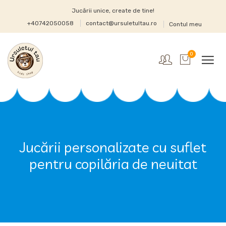
Jucării unice, create de tine!
+40742050058
contact@ursuletultau.ro
Contul meu
0
Jucării personalizate cu suflet
pentru copilăria de neuitat