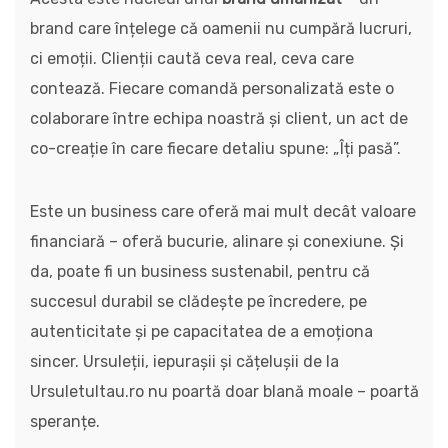
brand care înțelege că oamenii nu cumpără lucruri,
ci emoții. Clienții caută ceva real, ceva care
contează. Fiecare comandă personalizată este o
colaborare între echipa noastră și client, un act de
co-creație în care fiecare detaliu spune: „Îți pasă”.
Este un business care oferă mai mult decât valoare
financiară – oferă bucurie, alinare și conexiune. Și
da, poate fi un business sustenabil, pentru că
succesul durabil se clădește pe încredere, pe
autenticitate și pe capacitatea de a emoționa
sincer. Ursuleții, iepurașii și cățelușii de la
Ursuletultau.ro nu poartă doar blană moale – poartă
speranțe.