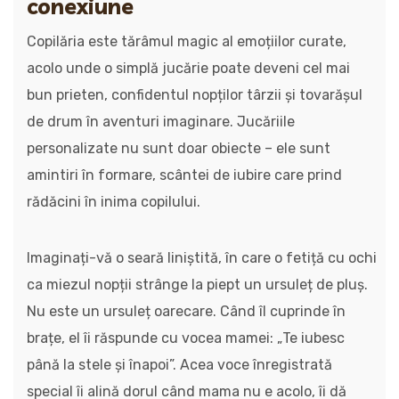
conexiune
Copilăria este tărâmul magic al emoțiilor curate,
acolo unde o simplă jucărie poate deveni cel mai
bun prieten, confidentul nopților târzii și tovarășul
de drum în aventuri imaginare. Jucăriile
personalizate nu sunt doar obiecte – ele sunt
amintiri în formare, scântei de iubire care prind
rădăcini în inima copilului.
Imaginați-vă o seară liniștită, în care o fetiță cu ochi
ca miezul nopții strânge la piept un ursuleț de pluș.
Nu este un ursuleț oarecare. Când îl cuprinde în
brațe, el îi răspunde cu vocea mamei: „Te iubesc
până la stele și înapoi”. Acea voce înregistrată
special îi alină dorul când mama nu e acolo, îi dă