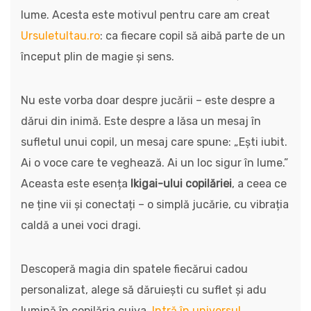
lume. Acesta este motivul pentru care am creat
Ursuletultau.ro
: ca fiecare copil să aibă parte de un
început plin de magie și sens.
Nu este vorba doar despre jucării – este despre a
dărui din inimă. Este despre a lăsa un mesaj în
sufletul unui copil, un mesaj care spune: „Ești iubit.
Ai o voce care te veghează. Ai un loc sigur în lume.”
Aceasta este esența
Ikigai-ului copilăriei
, a ceea ce
ne ține vii și conectați – o simplă jucărie, cu vibrația
caldă a unei voci dragi.
Descoperă magia din spatele fiecărui cadou
personalizat, alege să dăruiești cu suflet și adu
lumină în copilăria cuiva.
Intră în universul