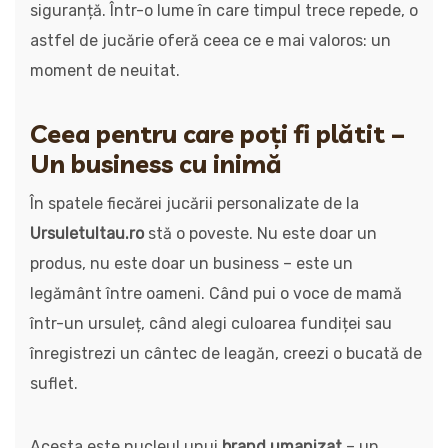
siguranță. Într-o lume în care timpul trece repede, o
astfel de jucărie oferă ceea ce e mai valoros: un
moment de neuitat.
Ceea pentru care poți fi plătit –
Un business cu inimă
În spatele fiecărei jucării personalizate de la
Ursuletultau.ro
stă o poveste. Nu este doar un
produs, nu este doar un business – este un
legământ între oameni. Când pui o voce de mamă
într-un ursuleț, când alegi culoarea fundiței sau
înregistrezi un cântec de leagăn, creezi o bucată de
suflet.
Acesta este nucleul unui
brand umanizat
– un