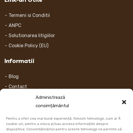
Termeni si Conditii
ANPC
Solutionarea litigiilor
Cookie Policy (EU)
Informatii
Blog
Contact
Despre noi
Administrează
consimțământul
Contul Meu
Pentru a oferi cea mai bună experiență, folosim tehnologii, cum ar fi
Link-uri
cookie-uri, pentru a stoca și/sau accesa informațiile despre
dispozitive. Consimțământul pentru aceste tehnologii ne permite să