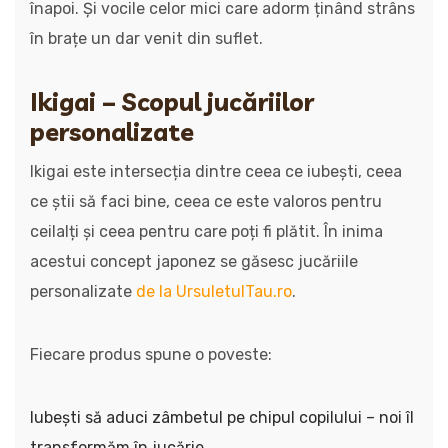
înapoi. Și vocile celor mici care adorm ținând strâns
în brațe un dar venit din suflet.
Ikigai – Scopul jucăriilor
personalizate
Ikigai este intersecția dintre ceea ce iubești, ceea
ce știi să faci bine, ceea ce este valoros pentru
ceilalți și ceea pentru care poți fi plătit. În inima
acestui concept japonez se găsesc jucăriile
personalizate
de la UrsuletulTau.ro
.
Fiecare produs spune o poveste:
Iubești să aduci zâmbetul pe chipul copilului – noi îl
transformăm în jucărie