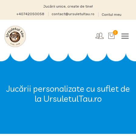
Jucării unice, create de tine!
+40742050058
contact@ursuletultau.ro
Contul meu
0
Jucării personalizate cu suflet de
la UrsuletulTau.ro