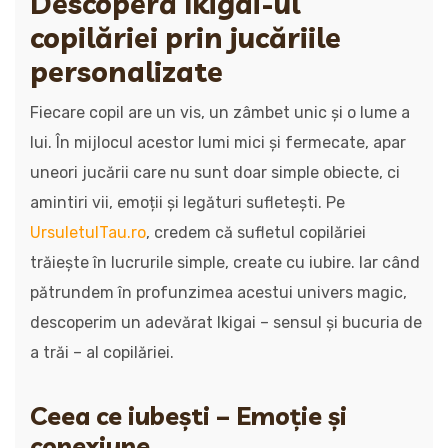
Descoperă Ikigai-ul
copilăriei prin jucăriile
personalizate
Fiecare copil are un vis, un zâmbet unic și o lume a
lui. În mijlocul acestor lumi mici și fermecate, apar
uneori jucării care nu sunt doar simple obiecte, ci
amintiri vii, emoții și legături sufletești. Pe
UrsuletulTau.ro
, credem că sufletul copilăriei
trăiește în lucrurile simple, create cu iubire. Iar când
pătrundem în profunzimea acestui univers magic,
descoperim un adevărat Ikigai – sensul și bucuria de
a trăi – al copilăriei.
Ceea ce iubești – Emoție și
conexiune