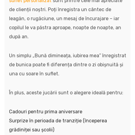
sunet personalizat
sunt printre cele mai apreciate
de clienții noștri. Poți înregistra un cântec de
leagăn, o rugăciune, un mesaj de încurajare – iar
copilul le va păstra aproape, noapte de noapte, an
după an.
Un simplu „Bună dimineața, iubirea mea” înregistrat
de bunica poate fi diferența dintre o zi obișnuită și
una cu soare în suflet.
În plus, aceste jucării sunt o alegere ideală pentru:
Cadouri pentru prima aniversare
Surprize în perioada de tranziție (începerea
grădiniței sau școlii)