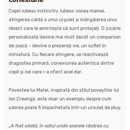
Copiii iubesc instinctiv. Iubesc vocea mamei,
atingerea caldă a unui urșuleț și mângâierea unui
obiect care le amintește că sunt protejați. O jucărie
personalizată devine mai mult decât un companion
de joacă – devine o prezență vie, un suflet în
miniatură. Cu fiecare atingere, se reactivează
dragostea primară, conexiunea autentică dintre
copil și cel care i-a oferit acel dar.
Povestea lui Matei, inspirată din stilul poveștilor lui
Ion Creangă, este doar un exemplu despre cum
iubirea poate fi împachetată într-un ursuleț de pluș:
„A fost odată, în satul unde soarele răsărea cu