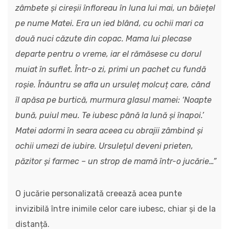
zâmbete și cireșii înfloreau în luna lui mai, un băiețel
pe nume Matei. Era un ied blând, cu ochii mari ca
două nuci căzute din copac. Mama lui plecase
departe pentru o vreme, iar el rămăsese cu dorul
muiat în suflet. Într-o zi, primi un pachet cu fundă
roșie. Înăuntru se afla un ursuleț molcuț care, când
îl apăsa pe burtică, murmura glasul mamei: ‘Noapte
bună, puiul meu. Te iubesc până la lună și înapoi.’
Matei adormi în seara aceea cu obrajii zâmbind și
ochii umezi de iubire. Ursulețul deveni prieten,
păzitor și farmec – un strop de mamă într-o jucărie…”
O jucărie personalizată creează acea punte
invizibilă între inimile celor care iubesc, chiar și de la
distanță.