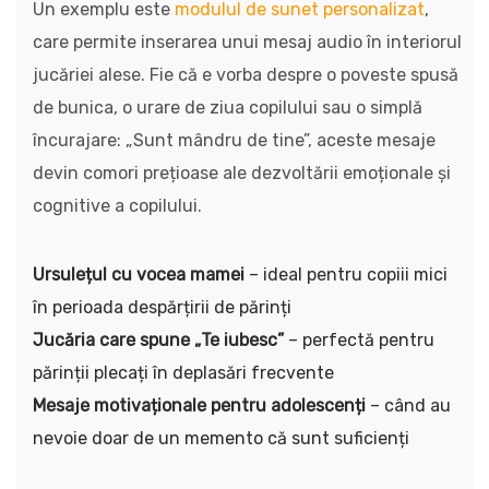
Un exemplu este
modulul de sunet personalizat
,
care permite inserarea unui mesaj audio în interiorul
jucăriei alese. Fie că e vorba despre o poveste spusă
de bunica, o urare de ziua copilului sau o simplă
încurajare: „Sunt mândru de tine”, aceste mesaje
devin comori prețioase ale dezvoltării emoționale și
cognitive a copilului.
Ursulețul cu vocea mamei
– ideal pentru copiii mici
în perioada despărțirii de părinți
Jucăria care spune „Te iubesc”
– perfectă pentru
părinții plecați în deplasări frecvente
Mesaje motivaționale pentru adolescenți
– când au
nevoie doar de un memento că sunt suficienți