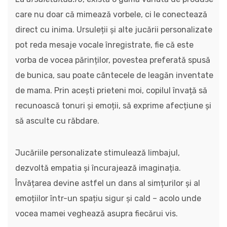
care nu doar că mimează vorbele, ci le conectează
direct cu inima. Ursuleții și alte jucării personalizate
pot reda mesaje vocale înregistrate, fie că este
vorba de vocea părinților, povestea preferată spusă
de bunica, sau poate cântecele de leagăn inventate
de mama. Prin acești prieteni moi, copilul învață să
recunoască tonuri și emoții, să exprime afecțiune și
să asculte cu răbdare.
Jucăriile personalizate stimulează limbajul,
dezvoltă empatia și încurajează imaginația.
Învățarea devine astfel un dans al simțurilor și al
emoțiilor într-un spațiu sigur și cald – acolo unde
vocea mamei veghează asupra fiecărui vis.