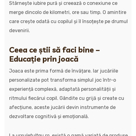
Stârnește iubire pură și creează o conexiune ce
merge dincolo de kilometri, ore sau timp. O amintire
care crește odată cu copilul și îl însoțește pe drumul
devenirii.
Ceea ce știi să faci bine –
Educație prin joacă
Joaca este prima formă de învățare. Iar jucăriile
personalizate pot transforma simplul joc într-o
experiență complexă, adaptată personalității și
ritmului fiecărui copil. Gândite cu grijă și create cu
afecțiune, aceste jucării devin instrumente de
dezvoltare cognitivă și emoțională.
La
ursuletultau.ro
, există o gamă variată de produse