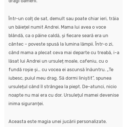
dragi oameni.
Într-un colț de sat, demult sau poate chiar ieri, trăia
un băiețel numit Andrei. Mama lui avea o voce
blândă, ca o pâine caldă, și fiecare seară era un
cântec – poveste spusă la lumina lămpii. Într-o zi,
când mama a plecat ceva mai departe cu treabă, i-a
lăsat lui Andrei un ursuleț moale, cafeniu, cu o
fundă roșie și… cu vocea ei ascunsă înăuntru. „Te
iubesc, puiul meu drag. Să dormi liniștit”, spunea
ursulețul când îl strângea la piept. De-atunci, nicio
noapte nu mai era cu dor. Ursulețul mamei devenise
inima siguranței.
Aceasta este magia unei jucării personalizate.