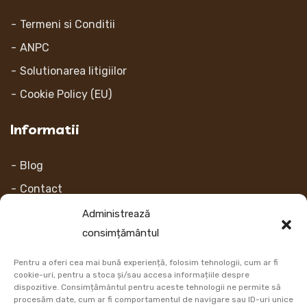
Termeni si Conditii
ANPC
Solutionarea litigiilor
Cookie Policy (EU)
Informatii
Blog
Contact
Despre noi
Administrează
consimțământul
Contul Meu
Pentru a oferi cea mai bună experiență, folosim tehnologii, cum ar fi
Link-uri
cookie-uri, pentru a stoca și/sau accesa informațiile despre
dispozitive. Consimțământul pentru aceste tehnologii ne permite să
procesăm date, cum ar fi comportamentul de navigare sau ID-uri unice
Retur