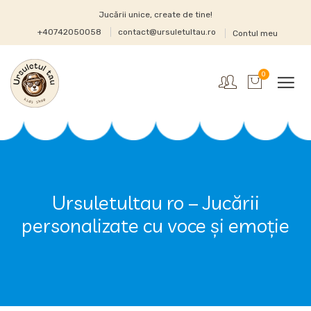
Jucării unice, create de tine!
+40742050058
contact@ursuletultau.ro
Contul meu
0
Ursuletultau ro – Jucării
personalizate cu voce și emoție