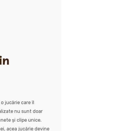
in
 jucărie care îl
nalizate nu sunt doar
unete și clipe unice.
i, acea jucărie devine