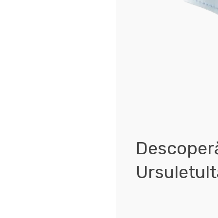
Descoperă 
Ursuletul