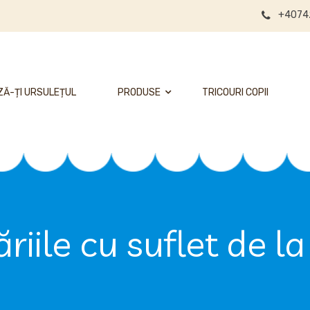
+4074
Ă-ȚI URSULEȚUL
PRODUSE
TRICOURI COPII
iile cu suflet de l