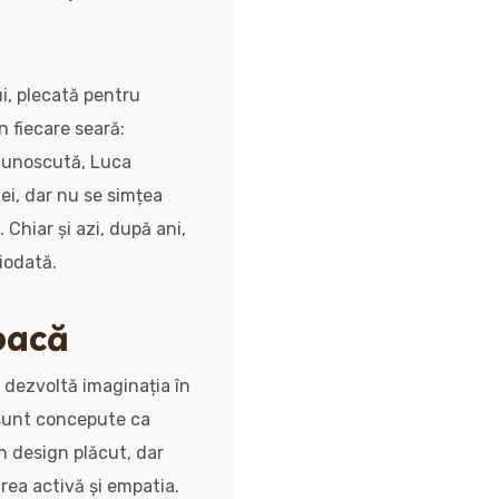
i, plecată pentru
n fiecare seară:
 cunoscută, Luca
ei, dar nu se simțea
Chiar și azi, după ani,
iodată.
joacă
și dezvoltă imaginația în
unt concepute ca
n design plăcut, dar
rea activă și empatia.