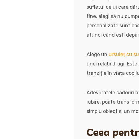
sufletul celui care dă
tine, alegi să nu cump
personalizate sunt cado
atunci când ești depar
Alege un
ursuleț cu s
unei relații dragi. Est
tranziție în viața copil
Adevăratele cadouri nu
iubire, poate transfor
simplu obiect și un mo
Ceea pentru