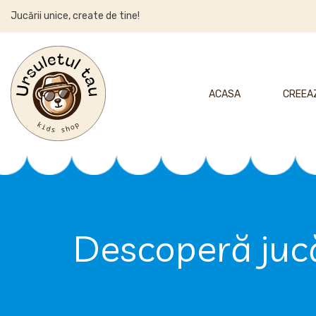
Jucării unice, create de tine!
ACASA
CREEAZ
Descoperă jucăr