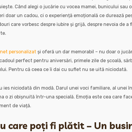
ruiește. Când alegi o jucărie cu vocea mamei, bunicului sau o
eri doar un cadou, ci o experiență emoțională ce durează pes
uri care vorbesc despre iubire și grijă, despre nevoia de a f
te.
unet personalizat
și oferă un dar memorabil – nu doar o jucăr
e cadoul perfect pentru aniversări, primele zile de școală, s
ului. Pentru că ceea ce îi dai cu suflet nu se uită niciodată.
 ies niciodată din modă. Darul unei voci familiare, al unei î
ma o zi obișnuită într-una specială. Emoția este cea care fac
ment de viață.
 care poți fi plătit – Un busi