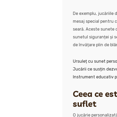
De exemplu, jucăriile 
mesaj special pentru co
seară. Aceste sunete de
sunetul siguranței și s
de învățare plin de blâ
Ursuleț cu sunet perso
Jucării ce susțin dezvo
Instrument educativ pe
Ceea ce est
suflet
O jucărie personalizat