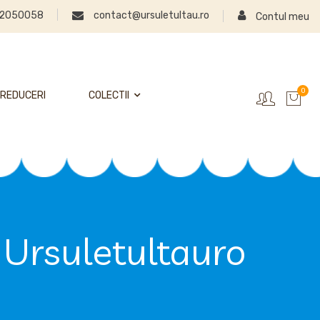
2050058
contact@ursuletultau.ro
Contul meu
0
REDUCERI
COLECTII
a Ursuletultauro