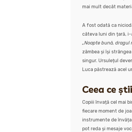
mai mult decât material
A fost odată ca niciod
câteva luni din țară, i
„Noapte bună, dragul 
zâmbea și își strângea
singur. Ursulețul deven
Luca păstrează acel urs
Ceea ce ști
Copiii învață cel mai bi
fiecare moment de joa
instrumente de învățar
pot reda și mesaje voc