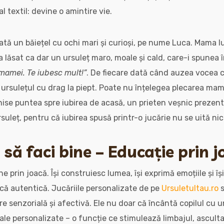
 textil: devine o amintire vie.
ată un băiețel cu ochi mari și curioși, pe nume Luca. Mama lu
-a lăsat ca dar un ursuleț maro, moale și cald, care-i spunea î
mamei. Te iubesc mult!”
. De fiecare dată când auzea vocea
 ursulețul cu drag la piept. Poate nu înțelegea plecarea mam
ise puntea spre iubirea de acasă, un prieten veșnic prezent. 
uleț, pentru că iubirea spusă printr-o jucărie nu se uită nic
i să faci bine – Educație prin 
ne prin joacă. Își construiesc lumea, își exprimă emoțiile și î
că autentică. Jucăriile personalizate de pe
Ursuletultau.ro
s
e senzorială și afectivă. Ele nu doar că încântă copilul cu u
ale personalizate – o funcție ce stimulează limbajul, asculta