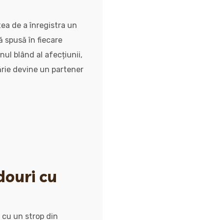
tea de a înregistra un
ă spusă în fiecare
nul blând al afecțiunii,
cărie devine un partener
douri cu
 cu un strop din