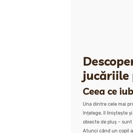
Descoperă
jucăriile
Ceea ce iub
Una dintre cele mai pr
înțelege, îl liniștește
obiecte de pluș – sunt s
Atunci când un copil 