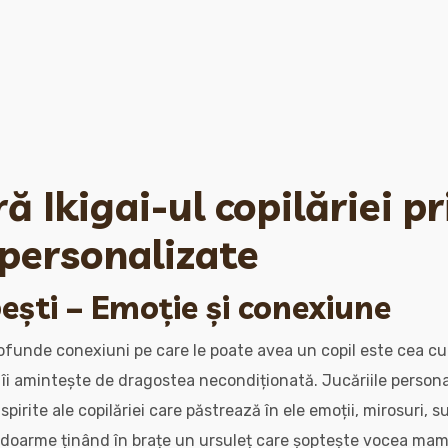
 Ikigai-ul copilăriei pr
 personalizate
ești – Emoție și conexiune
ofunde conexiuni pe care le poate avea un copil este cea cu o
 și îi amintește de dragostea necondiționată. Jucăriile perso
pirite ale copilăriei care păstrează în ele emoții, mirosuri, s
adoarme ținând în brațe un ursuleț care șoptește vocea mame