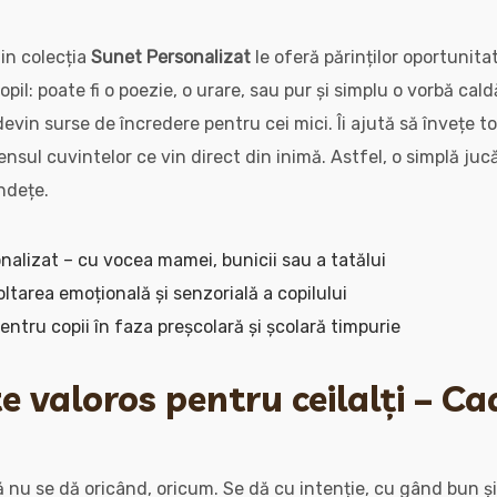
din colecția
Sunet Personalizat
le oferă părinților oportunita
pil: poate fi o poezie, o urare, sau pur și simplu o vorbă cald
vin surse de încredere pentru cei mici. Îi ajută să învețe to
ensul cuvintelor ce vin direct din inimă. Astfel, o simplă ju
ndețe.
nalizat – cu vocea mamei, bunicii sau a tatălui
ltarea emoțională și senzorială a copilului
ntru copii în faza preșcolară și școlară timpurie
e valoros pentru ceilalți – Ca
ă nu se dă oricând, oricum. Se dă cu intenție, cu gând bun și