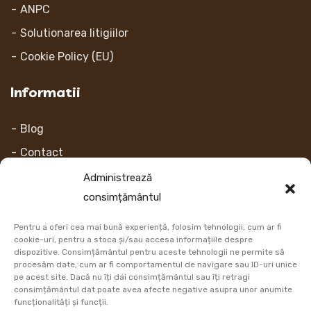
ANPC
Solutionarea litigiilor
Cookie Policy (EU)
Informatii
Blog
Contact
Despre noi
Administrează
consimțământul
Contul Meu
Pentru a oferi cea mai bună experiență, folosim tehnologii, cum ar fi
Link-uri
cookie-uri, pentru a stoca și/sau accesa informațiile despre
dispozitive. Consimțământul pentru aceste tehnologii ne permite să
procesăm date, cum ar fi comportamentul de navigare sau ID-uri unice
Retur
pe acest site. Dacă nu îți dai consimțământul sau îți retragi
consimțământul dat poate avea afecte negative asupra unor anumite
Metoda de plata
funcționalități și funcții.