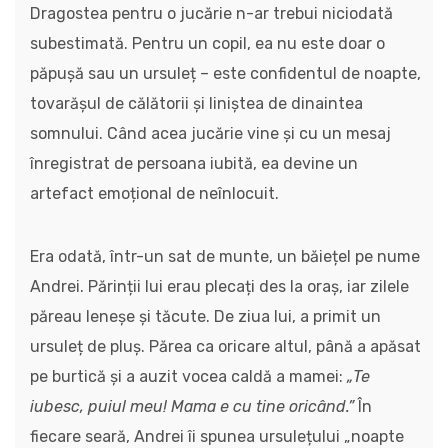
Dragostea pentru o jucărie n-ar trebui niciodată
subestimată. Pentru un copil, ea nu este doar o
păpușă sau un ursuleț – este confidentul de noapte,
tovarășul de călătorii și liniștea de dinaintea
somnului. Când acea jucărie vine și cu un mesaj
înregistrat de persoana iubită, ea devine un
artefact emoțional de neînlocuit.
Era odată, într-un sat de munte, un băiețel pe nume
Andrei. Părinții lui erau plecați des la oraș, iar zilele
păreau leneșe și tăcute. De ziua lui, a primit un
ursuleț de pluș. Părea ca oricare altul, până a apăsat
pe burtică și a auzit vocea caldă a mamei:
„Te
iubesc, puiul meu! Mama e cu tine oricând.”
În
fiecare seară, Andrei îi spunea ursulețului „noapte