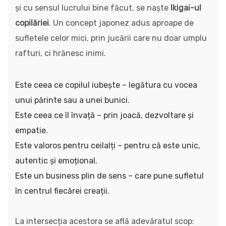
și cu sensul lucrului bine făcut, se naște
Ikigai-ul
copilăriei
. Un concept japonez adus aproape de
sufletele celor mici, prin jucării care nu doar umplu
rafturi, ci hrănesc inimi.
Este ceea ce copilul iubește – legătura cu vocea
unui părinte sau a unei bunici.
Este ceea ce îl învață – prin joacă, dezvoltare și
empatie.
Este valoros pentru ceilalți – pentru că este unic,
autentic și emoțional.
Este un business plin de sens – care pune sufletul
în centrul fiecărei creații.
La intersecția acestora se află adevăratul scop: