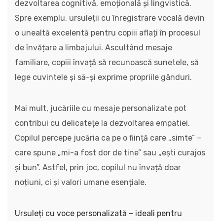
dezvoltarea cognitivă, emoțională și lingvistică.
Spre exemplu, ursuleții cu înregistrare vocală devin
o unealtă excelentă pentru copiii aflați în procesul
de învățare a limbajului. Ascultând mesaje
familiare, copiii învață să recunoască sunetele, să
lege cuvintele și să-și exprime propriile gânduri.
Mai mult, jucăriile cu mesaje personalizate pot
contribui cu delicatețe la dezvoltarea empatiei.
Copilul percepe jucăria ca pe o ființă care „simte” –
care spune „mi-a fost dor de tine” sau „ești curajos
și bun”. Astfel, prin joc, copilul nu învață doar
noțiuni, ci și valori umane esențiale.
Ursuleți cu voce personalizată – ideali pentru