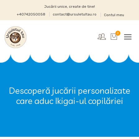
Jucării unice, create de tine!
+40742050058
contact@ursuletultau.ro
Contul meu
0
Descoperă jucării personalizate
care aduc Ikigai-ul copilăriei