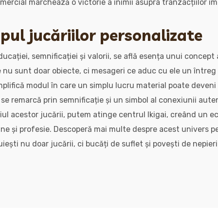
omercial marchează o victorie a inimii asupra tranzacțiilor i
opul jucăriilor personalizate
educației, semnificației și valorii, se află esența unui concept 
e nu sunt doar obiecte, ci mesageri ce aduc cu ele un întreg 
xemplifică modul în care un simplu lucru material poate deven
se remarcă prin semnificație și un simbol al conexiunii auten
iul acestor jucării, putem atinge centrul Ikigai, creând un ec
une și profesie. Descoperă mai multe despre acest univers p
iești nu doar jucării, ci bucăți de suflet și povești de nepieri