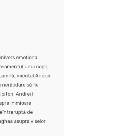
 univers emoțional
tașamentul unui copil,
 toamnă, micuțul Andrei
 nerăbdare să fie
itori, Andrei îl
spre inimioara
neîntreruptă de
veghea asupra viselor