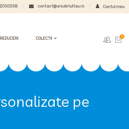
2050058
contact@ursuletultau.ro
Contul meu
0
REDUCERI
COLECTII
rsonalizate pe