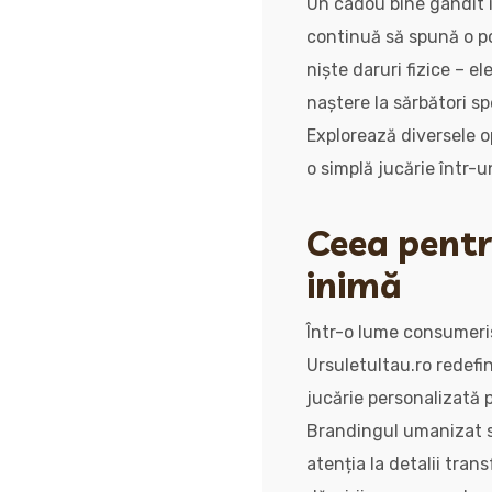
Un cadou bine gândit î
continuă să spună o po
niște daruri fizice – el
naștere la sărbători sp
Explorează diversele o
o simplă jucărie într-u
Ceea pentru
inimă
Într-o lume consumeris
Ursuletultau.ro redefi
jucărie personalizată 
Brandingul umanizat se 
atenția la detalii tra