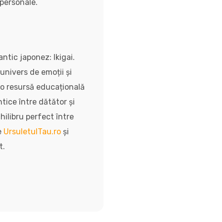
mpersonale.
antic japonez: Ikigai.
univers de emoții și
i o resursă educațională
tice între dătător și
hilibru perfect între
e
UrsuletulTau.ro
și
t.