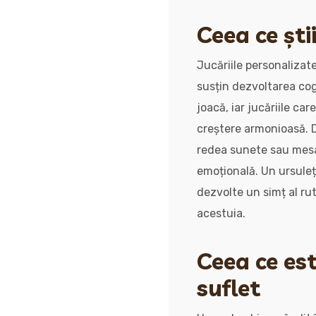
Ceea ce ști
Jucăriile personalizat
susțin dezvoltarea cog
joacă, iar jucăriile ca
creștere armonioasă. 
redea sunete sau mesaj
emoțională. Un ursule
dezvolte un simț al ruti
acestuia.
Ceea ce est
suflet