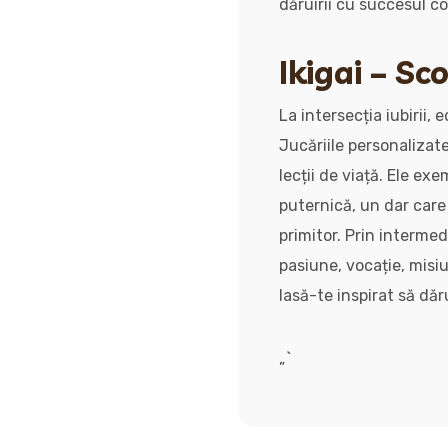
dăruirii cu succesul c
Ikigai – Sc
La intersecția iubirii, 
Jucăriile personalizat
lecții de viață. Ele e
puternică, un dar care 
primitor. Prin intermed
pasiune, vocație, misi
lasă-te inspirat să dăru
„`