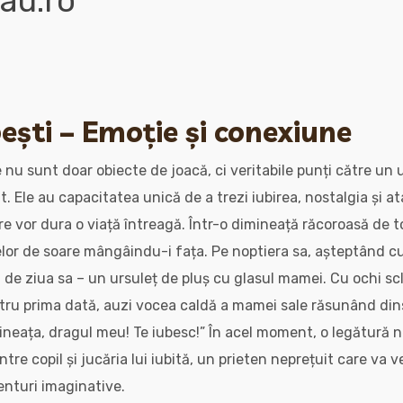
au.ro
ești – Emoție și conexiune
e nu sunt doar obiecte de joacă, ci veritabile punți către un
. Ele au capacitatea unică de a trezi iubirea, nostalgia și a
re vor dura o viață întreagă. Într-o dimineață răcoroasă de
elor de soare mângâindu-i fața. Pe noptiera sa, așteptând cu
 de ziua sa – un ursuleț de pluș cu glasul mamei. Cu ochi sclip
entru prima dată, auzi vocea caldă a mamei sale răsunând din
ineața, dragul meu! Te iubesc!” În acel moment, o legătură 
tre copil și jucăria lui iubită, un prieten neprețuit care va 
venturi imaginative.