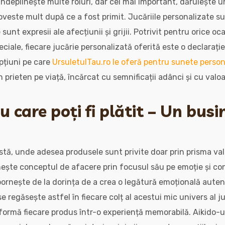
ndeplinește multe roluri, dar cel mai important, dăruiește un
veste mult după ce a fost primit. Jucăriile personalizate s
e sunt expresii ale afecțiunii și grijii. Potrivit pentru orice oca
eciale, fiecare jucărie personalizată oferită este o declarație 
pțiuni pe care
UrsuletulTau.ro le oferă pentru sunete person
n prieten pe viață, încărcat cu semnificații adânci și cu val
 care poți fi plătit – Un busi
tă, unde adesea produsele sunt privite doar prin prisma valo
nește conceptul de afacere prin focusul său pe emoție și c
pornește de la dorința de a crea o legătură emoțională auten
regăsește astfel în fiecare colț al acestui mic univers al juc
nsformă fiecare produs într-o experiență memorabilă. Aikido-