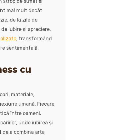
 strop de suflet și
unt mai mult decât
zie, de la zile de
de iubire și apreciere.
alizate
, transformând
oare sentimentală.
ness cu
arii materiale,
onexiune umană. Fiecare
tică între oameni.
ăriilor, unde iubirea și
ul de a combina arta