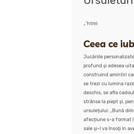
UrsuletulT
„`html
Ceea ce iub
Jucăriile personalizat
profund și adesea uitat
construind amintiri ca
se trezi cu lumina raz
deschis, se afla cadoul
strânse la piept și, p
ursulețului: „Bună dim
afecțiune s-a format în
sale și-l va însoți în a