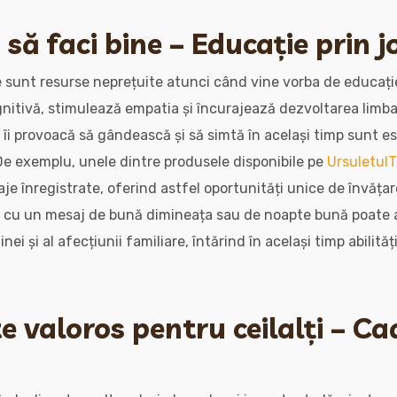
i să faci bine – Educație prin 
e sunt resurse neprețuite atunci când vine vorba de educați
nitivă, stimulează empatia și încurajează dezvoltarea limbaju
re îi provoacă să gândească și să simtă în același timp sunt e
De exemplu, unele dintre produsele disponibile pe
UrsuletulT
e înregistrate, oferind astfel oportunități unice de învățar
ț cu un mesaj de bună dimineața sau de noapte bună poate a
nei și al afecțiunii familiare, întărind în același timp abilit
e valoros pentru ceilalți – Ca