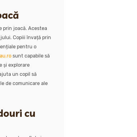
joacă
e prin joacă. Acestea
lui. Copiii învață prin
sențiale pentru o
au.ro
sunt capabile să
e și explorare
juta un copil să
ățile de comunicare ale
douri cu