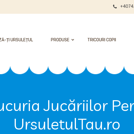
+4074
Ă-ȚI URSULEȚUL
PRODUSE
TRICOURI COPII
uria Jucăriilor Pe
UrsuletulTau.ro