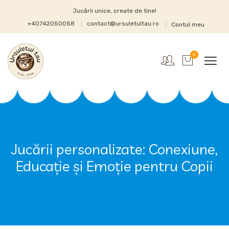
Jucării unice, create de tine!
+40742050058
contact@ursuletultau.ro
Contul meu
0
Jucării personalizate: Conexiune,
Educație și Emoție pentru Copii