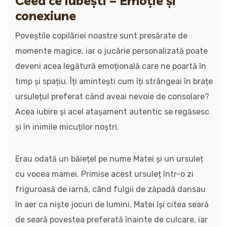
Ceea ce iubești – Emoție și
conexiune
Poveștile copilăriei noastre sunt presărate de
momente magice, iar o jucărie personalizată poate
deveni acea legătură emoțională care ne poartă în
timp și spațiu. Îți amintești cum îți strângeai în brațe
ursulețul preferat când aveai nevoie de consolare?
Acea iubire și acel atașament autentic se regăsesc
și în inimile micuților noștri.
Erau odată un băiețel pe nume Matei și un ursuleț
cu vocea mamei. Primise acest ursuleț într-o zi
friguroasă de iarnă, când fulgii de zăpadă dansau
în aer ca niște jocuri de lumini. Matei își citea seară
de seară povestea preferată înainte de culcare, iar