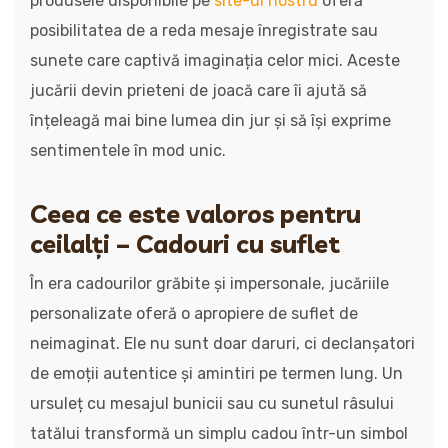
produsele disponibile pe
site-ul nostru
oferă
posibilitatea de a reda mesaje înregistrate sau
sunete care captivă imaginația celor mici. Aceste
jucării devin prieteni de joacă care îi ajută să
înțeleagă mai bine lumea din jur și să își exprime
sentimentele în mod unic.
Ceea ce este valoros pentru
ceilalți – Cadouri cu suflet
În era cadourilor grăbite și impersonale, jucăriile
personalizate oferă o apropiere de suflet de
neimaginat. Ele nu sunt doar daruri, ci declanșatori
de emoții autentice și amintiri pe termen lung. Un
ursuleț cu mesajul bunicii sau cu sunetul râsului
tatălui transformă un simplu cadou într-un simbol