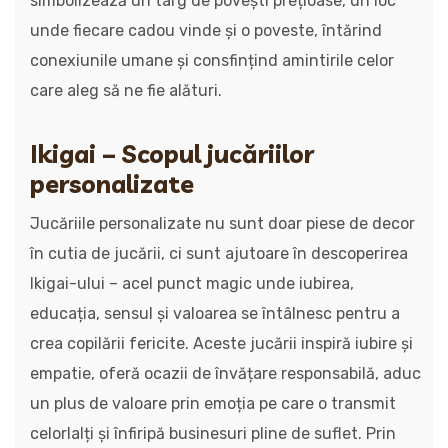
simbolizează un târg de povești prețioase, un loc
unde fiecare cadou vinde și o poveste, întărind
conexiunile umane și consfințind amintirile celor
care aleg să ne fie alături.
Ikigai – Scopul jucăriilor
personalizate
Jucăriile personalizate nu sunt doar piese de decor
în cutia de jucării, ci sunt ajutoare în descoperirea
Ikigai-ului – acel punct magic unde iubirea,
educația, sensul și valoarea se întâlnesc pentru a
crea copilării fericite. Aceste jucării inspiră iubire și
empatie, oferă ocazii de învățare responsabilă, aduc
un plus de valoare prin emoția pe care o transmit
celorlalți și înfiripă businesuri pline de suflet. Prin