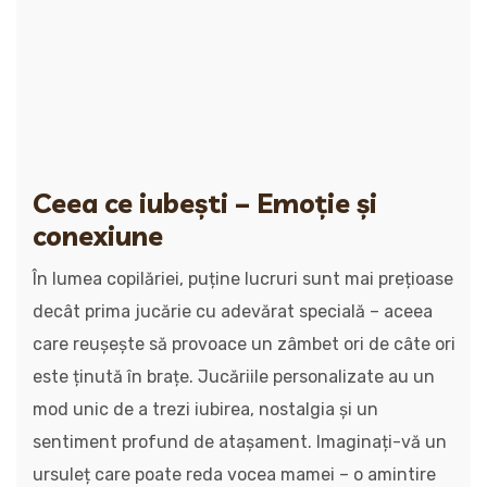
Ceea ce iubești – Emoție și
conexiune
În lumea copilăriei, puține lucruri sunt mai prețioase
decât prima jucărie cu adevărat specială – aceea
care reușește să provoace un zâmbet ori de câte ori
este ținută în brațe. Jucăriile personalizate au un
mod unic de a trezi iubirea, nostalgia și un
sentiment profund de atașament. Imaginați-vă un
ursuleț care poate reda vocea mamei – o amintire