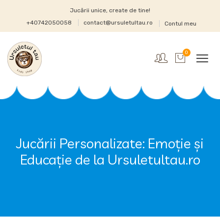
Jucării unice, create de tine!
+40742050058
contact@ursuletultau.ro
Contul meu
0
Jucării Personalizate: Emoție și
Educație de la Ursuletultau.ro