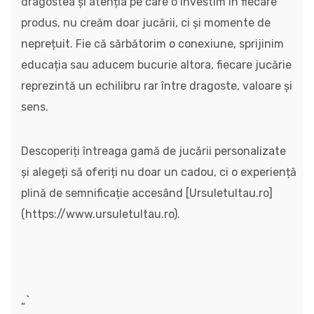
dragostea și atenția pe care o investim în fiecare
produs, nu creăm doar jucării, ci și momente de
neprețuit. Fie că sărbătorim o conexiune, sprijinim
educația sau aducem bucurie altora, fiecare jucărie
reprezintă un echilibru rar între dragoste, valoare și
sens.
Descoperiți întreaga gamă de jucării personalizate
și alegeți să oferiți nu doar un cadou, ci o experiență
plină de semnificație accesând [Ursuletultau.ro]
(https://www.ursuletultau.ro).
„`