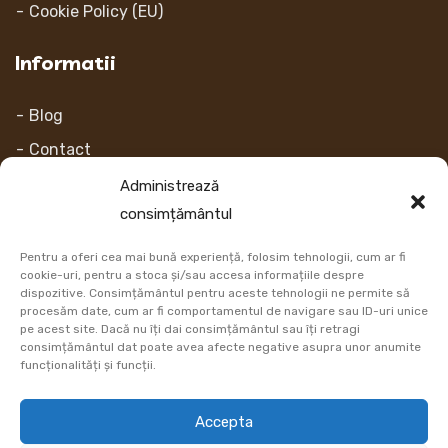
Cookie Policy (EU)
Informatii
Blog
Contact
Despre noi
Administrează
consimțământul
Contul Meu
Pentru a oferi cea mai bună experiență, folosim tehnologii, cum ar fi
Link-uri
cookie-uri, pentru a stoca și/sau accesa informațiile despre
dispozitive. Consimțământul pentru aceste tehnologii ne permite să
procesăm date, cum ar fi comportamentul de navigare sau ID-uri unice
Retur
pe acest site. Dacă nu îți dai consimțământul sau îți retragi
consimțământul dat poate avea afecte negative asupra unor anumite
Metoda de plata
funcționalități și funcții.
Informatii Livrare
Accepta
Cum comand