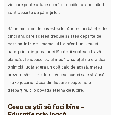
vie care poate aduce comfort copiilor atunci când
sunt departe de părinții lor.
Să ne amintim de povestea lui Andrei, un băiețel de
cinci ani, care adesea trebuie să stea departe de
casa sa. Într-o zi, mama lui i-a oferit un ursuleț
care, prin atingerea unei lăbuțe, îi șoptea o frază
blândă: „Te iubesc, puiul meu”. Ursulețul nu era doar
o simplă jucărie; era un colț cald de acasă, mereu
prezent să-i aline dorul. Vocea mamei sale strânsă
într-o jucărie făcea din fiecare noapte nu o
despărțire, ci o dovadă eternă de iubire.
Ceea ce știi să faci bine –
Educație prin joacă