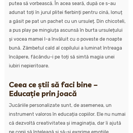
putea să vorbească. În acea seară, după ce s-au
adunat toți în jurul plitei fierbinți pentru cină, Ionuț
a găsit pe pat un pachet cu un ursuleț. Din chicoteli,
a pus play pe mingiuța ascunsă în burta ursulețului
și vocea mamei l-a învăluit cu o poveste de noapte
bună. Zâmbetul cald al copilului a luminat întreaga
încăpere, făcându-i pe toți să simtă magia unei
iubiri nepieritoare.
Ceea ce știi să faci bine –
Educație prin joacă
Jucăriile personalizate sunt, de asemenea, un
instrument valoros în educația copiilor. Ele nu numai
că dezvoltă creativitatea și imaginația, dar îi ajută
pe copii să înțeleagă și să-și exprime emoțiile.