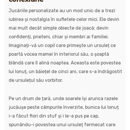
Jucăriile personalizate au un mod unic de a trezi
iubirea și nostalgia în sufletele celor mici. Ele devin
mai mult decât simple obiecte de joacă; devin
confidenți, prieteni, chiar și membri ai familiei.
Imaginați-vă un copil care primește un ursuleț ce
poartă vocea mamei în interiorul său, o șoaptă
blândă care îl alină noaptea. Aceasta este povestea
lui Ionuț, un băiețel de cinci ani, care s-a îndrăgostit
de ursulețul său vorbitor.
Pe un drum de țară, unde soarele își arunca razele
jucăușe peste câmpurile înverzite, bunica lui Ionuț
i-a făcut flori din stuf și i le-a pus pe cap,
spunându-i povestea unui ursuleț fermecat care