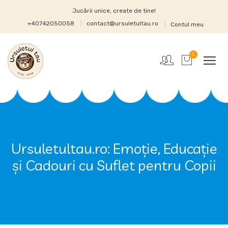
Jucării unice, create de tine!
+40742050058
contact@ursuletultau.ro
Contul meu
0
Ursuletultau.ro: Emoție, Educație
și Cadouri cu Suflet pentru Copii