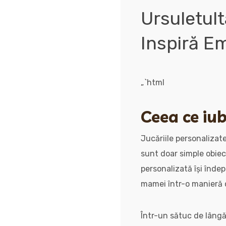
Ursuletult
Inspiră Em
„`html
Ceea ce iub
Jucăriile personalizate
sunt doar simple obiect
personalizată își înde
mamei într-o manieră c
Într-un sătuc de lângă 