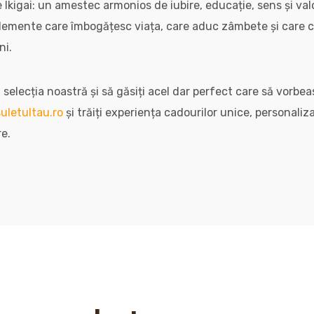
 Ikigai: un amestec armonios de iubire, educație, sens și val
elemente care îmbogățesc viața, care aduc zâmbete și care 
ni.
 selecția noastră și să găsiți acel dar perfect care să vorbea
uletultau.ro
și trăiți experiența cadourilor unice, personali
re.