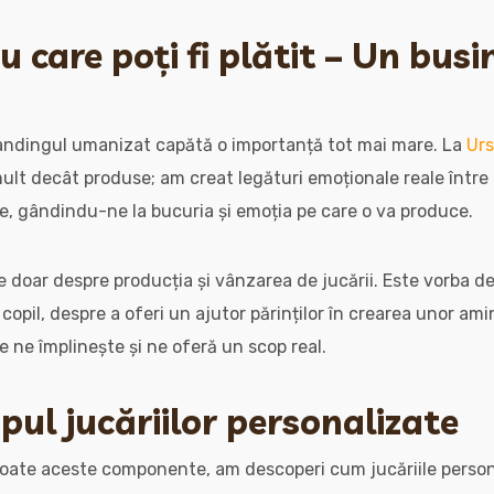
 care poți fi plătit – Un busi
brandingul umanizat capătă o importanță tot mai mare. La
Urs
lt decât produse; am creat legături emoționale reale între 
e, gândindu-ne la bucuria și emoția pe care o va produce.
 doar despre producția și vânzarea de jucării. Este vorba d
opil, despre a oferi un ajutor părinților în crearea unor amin
e ne împlinește și ne oferă un scop real.
opul jucăriilor personalizate
toate aceste componente, am descoperi cum jucăriile person