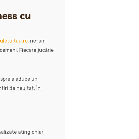
ness cu
uletultau.ro
, ne-am
oameni. Fiecare jucărie
espre a aduce un
tiri de neuitat. În
alizate ating chiar