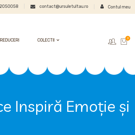
2050058
contact@ursuletultau.ro
Contul meu
0
REDUCERI
COLECTII
ce Inspiră Emoție și