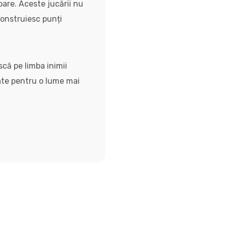
oare. Aceste jucării nu
construiesc punți
scă pe limba inimii
zate pentru o lume mai