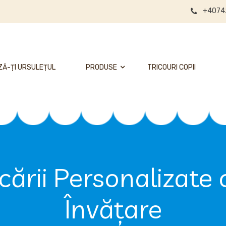
+4074
Ă-ȚI URSULEȚUL
PRODUSE
TRICOURI COPII
cării Personalizate 
Învățare