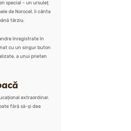
ten special – un ursuleț
ele de Norocel, îi cânta
până târziu.
andre înregistrate în
linat cu un singur buton
lizate, a unui prieten
joacă
ucațional extraordinar.
toate fără să-și dea