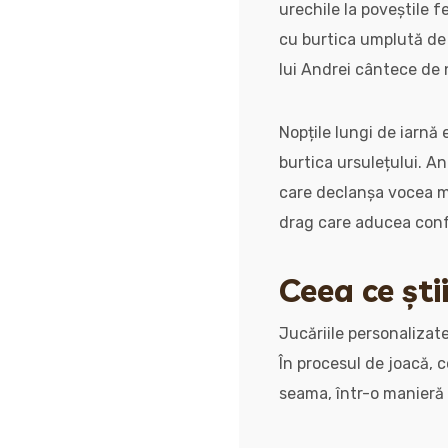
urechile la poveștile f
cu burtica umplută de 
lui Andrei cântece de 
Nopțile lungi de iarnă 
burtica ursulețului. An
care declanșa vocea mâ
drag care aducea confo
Ceea ce ști
Jucăriile personalizate
În procesul de joacă, co
seama, într-o manieră 