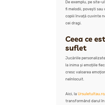
De exemplu, pe site-ul
fi melodii, povești sau
copiii învață cuvinte n
cei dragi.
Ceea ce est
suflet
Jucăriile personalizat
la inima și emoțiile fie
cresc valoarea emoționa
neînlocuit.
Aici, la
Ursuletultau.ro
transformând darul înt