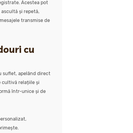
egistrate. Acestea pot
 ascultă și repetă,
i mesajele transmise de
douri cu
 suflet, apelând direct
cultivă relațiile și
ormă într-unice și de
ersonalizat,
primește.