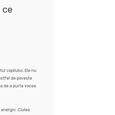
e ce
ul copilului. Ele nu
 astfel de poveste
ea de a purta vocea
 energic. Ciulea