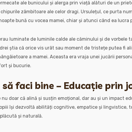
ermecate ale bunicului și alerga prin viață alături de un prie
chipurile zâmbitoare ale celor dragi. Ursulețul, ce purta num
noapte bună cu vocea mamei, chiar și atunci când ea lucra 
erau luminate de luminile calde ale căminului și de vorbele t
drei știa că orice vis urât sau moment de tristețe putea fi a
ngâietoare a mamei. Aceasta era vraja unei jucării persona
rt și bucurie.
i să faci bine – Educație prin 
 nu doar că alină și susțin emoțional, dar au și un impact ed
piii își dezvoltă abilități cognitive, empatice și lingvistice, 
plăcută și naturală.