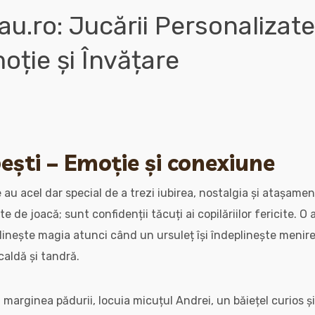
au.ro: Jucării Personalizat
oție și Învățare
ești – Emoție și conexiune
 au acel dar special de a trezi iubirea, nostalgia și atașament
e de joacă; sunt confidenții tăcuți ai copilăriilor fericite. O
plinește magia atunci când un ursuleț își îndeplinește menir
aldă și tandră.
marginea pădurii, locuia micuțul Andrei, un băiețel curios și