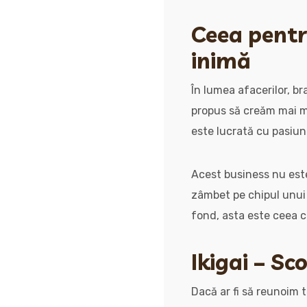
Ceea pentru
inimă
În lumea afacerilor, 
propus să creăm mai mu
este lucrată cu pasiun
Acest business nu este
zâmbet pe chipul unui c
fond, asta este ceea c
Ikigai – Sc
Dacă ar fi să reunoim 