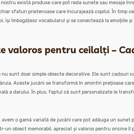
 nostru există produse care pot reda sunete sau mesaje înr
 chiar sfaturi prietenoase care încurajează copilul. În timp ce
oi, își îmbogățesc vocabularul și se conectează la emoțiile ș
e valoros pentru ceilalți – Ca
e nu sunt doar simple obiecte decorative. Ele sunt cadouri cu
căruia. Aceste jucării se transformă în amintiri prețioase care 
lă a darului. În plus, faptul că sunt personalizate le transf
, avem o gamă variată de jucării care pot adăuga un sunet p
r-un obiect memorabil, apreciat și valoros pentru oricine îl 