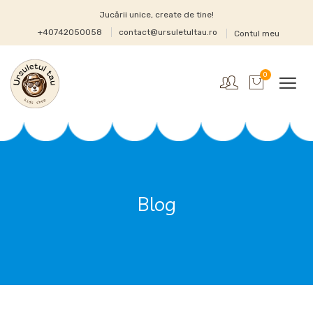
Jucării unice, create de tine!
+40742050058
contact@ursuletultau.ro
Contul meu
0
Blog