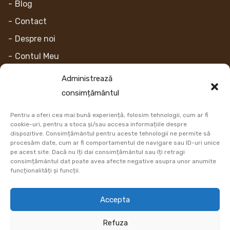
Blog
Contact
Despre noi
Contul Meu
Administrează
Link-uri
consimțământul
Retur
Pentru a oferi cea mai bună experiență, folosim tehnologii, cum ar fi
cookie-uri, pentru a stoca și/sau accesa informațiile despre
Metoda de plata
dispozitive. Consimțământul pentru aceste tehnologii ne permite să
procesăm date, cum ar fi comportamentul de navigare sau ID-uri unice
Informatii Livrare
pe acest site. Dacă nu îți dai consimțământul sau îți retragi
Cum comand
consimțământul dat poate avea afecte negative asupra unor anumite
funcționalități și funcții.
DATE COMERCIALE
Accepta
Refuza